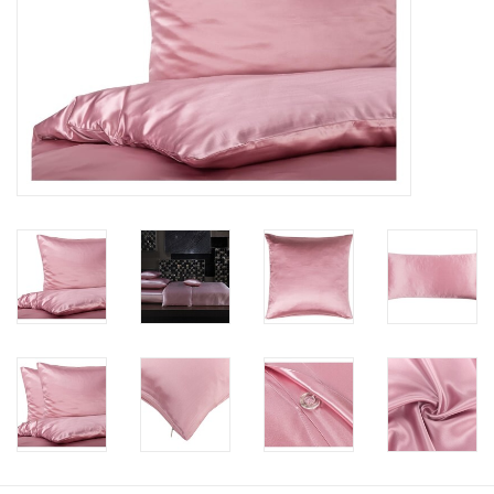
Plaids, Decken, Kissen
Mode & Accessoires
Edles aus Cashmere
Tisch & Küche
Kinder
Geschenkideen und
Gutscheine
Accessoires Spa