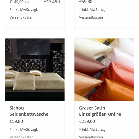
Satin white Uni 100%
Satin umbragrau Uni
€134,90
€59,80
€149,90
UVP
Eigenschaften aufwies. Sie hat von Beginn an in der
feinste Maulbeerseide
100% feinste
* Inkl. MwSt. zzgl.
* Inkl. MwSt. zzgl.
traditionellen und bis heute auch in der modernen Medizin
Maulbeerseide
Versandkosten
Versandkosten
einen hohen therapeutischen Stellenwert.
Material
100% Maulbeerseide, 19MM/82g/qm
Farbe: seidenweiß
Sichou
Graser Satin
Seidenbettwäsche
Einzelgrößen Uni 48
Satin gold-champagner
Farben lieferbar
€59,80
€239,00
Uni 100% feinste
* Inkl. MwSt. zzgl.
* Inkl. MwSt. zzgl.
Maulbeerseide
Versandkosten
Versandkosten