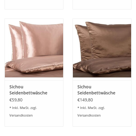
Sichou
Sichou
Seidenbettwäsche
Seidenbettwäsche
Satin blassbraun Uni
Satin nußbraun Uni
€59,80
€149,80
100% feinste
100% feinste
* Inkl. MwSt. zzgl.
* Inkl. MwSt. zzgl.
Maulbeerseide
Maulbeerseide
Versandkosten
Versandkosten