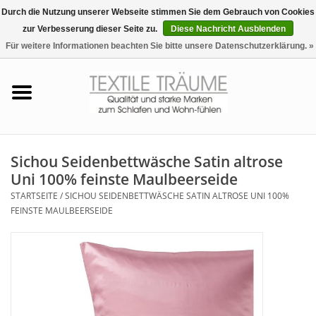
Durch die Nutzung unserer Webseite stimmen Sie dem Gebrauch von Cookies
zur Verbesserung dieser Seite zu.
Diese Nachricht Ausblenden
EUR
/
CHF
0 Artikel - €0,00
Für weitere Informationen beachten Sie bitte unsere Datenschutzerklärung. »
Startseite
Bettwäsche
Zudecken, Kissen
Sichou Seidenbettwäsche Satin altrose
Uni 100% feinste Maulbeerseide
Tag & Nachtwäsche
STARTSEITE
/
SICHOU SEIDENBETTWÄSCHE SATIN ALTROSE UNI 100%
FEINSTE MAULBEERSEIDE
Freizeit-Hausanzüge
Badezimmer & Sauna
Haus-Bademäntel