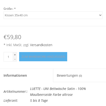
Angebote
Größe::
*
Info-Service
Geprüfter Webshop
€59,80
Über uns
* Inkl. MwSt. zzgl.
Versandkosten
+
Vertrag widerrufen
ZUM WARENKORB HINZUFÜGEN
-
Tel.0049(0)7322-919376
Informationen
Bewertungen
(0)
Blog-Aktuelles
LUETTE - UNI Bettwäsche Satin - 100%
Artikelnummer::
Maulbeerseide Farbe altrose
Marken
Lieferzeit:
5 bis 8 Tage