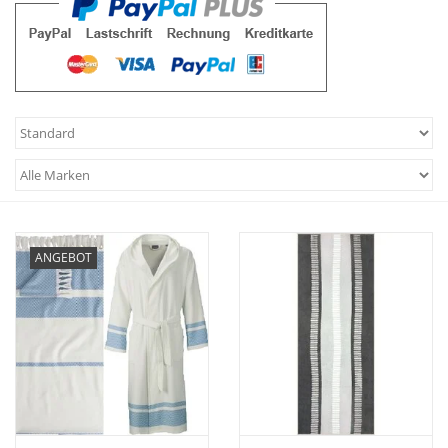
Plaids, Decken, Kissen
Mode & Accessoires
Edles aus Cashmere
Tisch & Küche
ANGEBOT
Kinder
Geschenkideen und
Gutscheine
Accessoires Spa