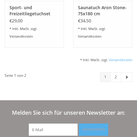
Sport- und
Saunatuch Aron Stone-
Freizeitliegetuchset
75x180 cm
TIMO
€29,00
€34,50
* Inkl. MwSt. zzgl.
* Inkl. MwSt. zzgl.
Versandkosten
Versandkosten
* Inkl. MwSt. zzgl.
Versandkosten
Seite 1 von 2
1
2
Melden Sie sich für unseren Newsletter an:
ABONNIEREN