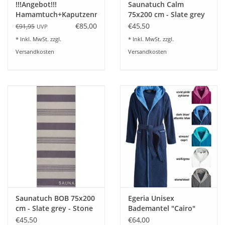
!!!Angebot!!!
Saunatuch Calm
Angebote
Hamamtuch+Kaputzenmantel
75x200 cm - Slate grey
Unisex
€85,00
€45,50
€91,95
UVP
Info-Service
* Inkl. MwSt. zzgl.
* Inkl. MwSt. zzgl.
Versandkosten
Versandkosten
Geprüfter Webshop
Über uns
Vertrag widerrufen
Tel.0049(0)7322-919376
Blog-Aktuelles
Saunatuch BOB 75x200
Egeria Unisex
Marken
cm - Slate grey - Stone
Bademantel "Cairo"
€45,50
€64,00