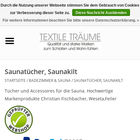
Durch die Nutzung unserer Webseite stimmen Sie dem Gebrauch von Cookies
zur Verbesserung dieser Seite zu.
Diese Nachricht Ausblenden
EUR
/
CHF
0 Artikel - €0,00
Für weitere Informationen beachten Sie bitte unsere Datenschutzerklärung. »
Startseite
Bettwäsche
Zudecken, Kissen
Saunatücher, Saunakilt
STARTSEITE
/
BADEZIMMER & SAUNA
/
SAUNATÜCHER, SAUNAKILT
Tag & Nachtwäsche
Tücher und Accessoires für die Sauna. Hochwertige
Markenprodukte Christian Fischbacher, Weseta,Feiler
Freizeit-Hausanzüge
Badezimmer & Sauna
Haus-Bademäntel