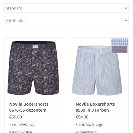
Plaids, Decken, Kissen
Mode & Accessoires
Edles aus Cashmere
Tisch & Küche
Kinder
Geschenkideen und
Gutscheine
Novila Boxershorts
Novila Boxershorts
8676-55 dezentem
8580 in 3 Farben
Paisly-dessin
€69,00
€54,00
Accessoires Spa
* Inkl. MwSt. zzgl.
* Inkl. MwSt. zzgl.
Versandkosten
Versandkosten