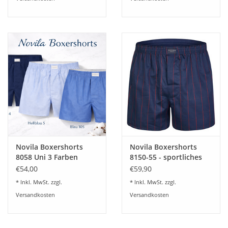
Angebote
Info-Service
Geprüfter Webshop
Über uns
Vertrag widerrufen
Novila Boxershorts
Novila Boxershorts
Tel.0049(0)7322-919376
8058 Uni 3 Farben
8150-55 - sportliches
Popeline
Satin Karo
€54,00
€59,90
Blog-Aktuelles
* Inkl. MwSt. zzgl.
* Inkl. MwSt. zzgl.
Versandkosten
Versandkosten
Marken