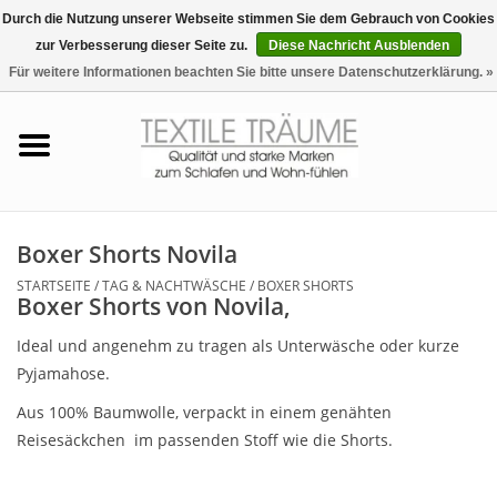
Durch die Nutzung unserer Webseite stimmen Sie dem Gebrauch von Cookies
zur Verbesserung dieser Seite zu.
Diese Nachricht Ausblenden
EUR
/
CHF
0 Artikel - €0,00
Für weitere Informationen beachten Sie bitte unsere Datenschutzerklärung. »
Startseite
Bettwäsche
Zudecken, Kissen
Boxer Shorts Novila
STARTSEITE
/
TAG & NACHTWÄSCHE
/
BOXER SHORTS
Tag & Nachtwäsche
Boxer Shorts von Novila,
Ideal und angenehm zu tragen als Unterwäsche oder kurze
Freizeit-Hausanzüge
Pyjamahose.
Aus 100% Baumwolle, verpackt in einem genähten
Badezimmer & Sauna
Reisesäckchen im passenden Stoff wie die Shorts.
Haus-Bademäntel