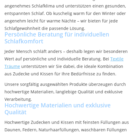
angenehmes Schlafklima und unterstützen einen gesunden,
Plaids, Decken, Kissen
entspannten Schlaf. Ob kuschelig warm für den Winter oder
angenehm leicht für warme Nächte – wir bieten für jede
Schlafgewohnheit die passende Lösung.
Mode & Accessoires
Persönliche Beratung für individuellen
Schlafkomfort
Edles aus Cashmere
Jeder Mensch schläft anders – deshalb legen wir besonderen
Wert auf persönliche und individuelle Beratung. Bei
Textile
Tisch & Küche
Träume
unterstützen wir Sie dabei, die ideale Kombination
aus Zudecke und Kissen für Ihre Bedürfnisse zu finden.
Kinder
Unsere sorgfältig ausgewählten Produkte überzeugen durch
hochwertige Materialien, langlebige Qualität und exklusive
Geschenkideen und
Verarbeitung.
Gutscheine
Hochwertige Materialien und exklusive
Qualität
Accessoires Spa
Hochwertige Zudecken und Kissen mit feinsten Füllungen aus
Daunen, Federn, Naturhaarfüllungen, waschbaren Füllungen