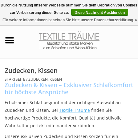
Durch die Nutzung unserer Webseite stimmen Sie dem Gebrauch von Cookies
zur Verbesserung dieser Seite zu.
Diese Nachricht Ausblenden
EUR
/
CHF
0 Artikel - €0,00
Für weitere Informationen beachten Sie bitte unsere Datenschutzerklärung. »
Startseite
Bettwäsche
Zudecken, Kissen
Zudecken, Kissen
STARTSEITE
/
ZUDECKEN, KISSEN
Tag & Nachtwäsche
Zudecken & Kissen – Exklusiver Schlafkomfort
für höchste Ansprüche
Freizeit-Hausanzüge
Erholsamer Schlaf beginnt mit der richtigen Auswahl an
Zudecken und Kissen. Bei
Textile Träume
finden Sie
Badezimmer & Sauna
hochwertige Produkte, die Komfort, Qualität und stilvolle
Wohnkultur perfekt miteinander verbinden.
Haus-Bademäntel
Unsere exklusiven Zudecken und Kissen sorgen für ein