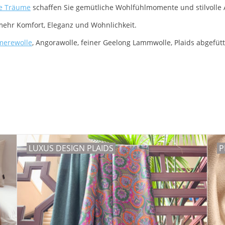
le Träume
schaffen Sie gemütliche Wohlfühlmomente und stilvolle 
 mehr Komfort, Eleganz und Wohnlichkeit.
merewolle
, Angorawolle, feiner Geelong Lammwolle, Plaids abgefütt
LUXUS DESIGN PLAIDS
P