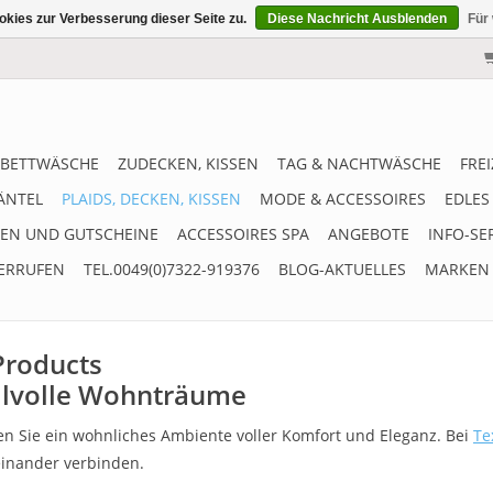
kies zur Verbesserung dieser Seite zu.
Diese Nachricht Ausblenden
Für
BETTWÄSCHE
ZUDECKEN, KISSEN
TAG & NACHTWÄSCHE
FRE
ÄNTEL
PLAIDS, DECKEN, KISSEN
MODE & ACCESSOIRES
EDLES
EN UND GUTSCHEINE
ACCESSOIRES SPA
ANGEBOTE
INFO-SE
ERRUFEN
TEL.0049(0)7322-919376
BLOG-AKTUELLES
MARKEN
 Products
tilvolle Wohnträume
en Sie ein wohnliches Ambiente voller Komfort und Eleganz. Bei
Te
teinander verbinden.