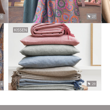
10
27
KISSEN
14
29