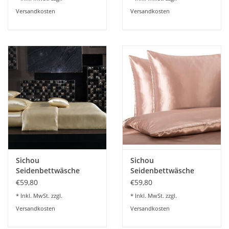
Maulbeerseide
Versandkosten
Versandkosten
Sichou
Sichou
Seidenbettwäsche
Seidenbettwäsche
Satin gold-champagner
Satin blassbraun Uni
€59,80
€59,80
Uni 100% feinste
100% feinste
* Inkl. MwSt. zzgl.
* Inkl. MwSt. zzgl.
Maulbeerseide
Maulbeerseide
Versandkosten
Versandkosten