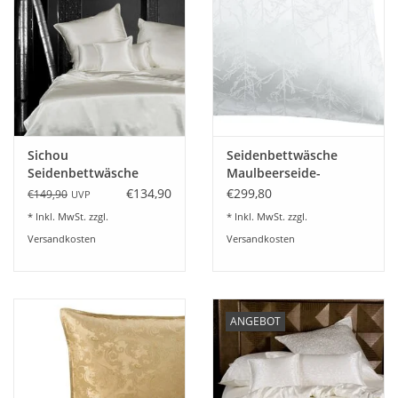
Plaids, Decken, Kissen
Mode & Accessoires
Edles aus Cashmere
Sichou
Seidenbettwäsche
Seidenbettwäsche
Maulbeerseide-
Tisch & Küche
Satin white Uni 100%
Baumwolle TREES weiß
€134,90
€299,80
€149,90
UVP
feinste Maulbeerseide
* Inkl. MwSt. zzgl.
* Inkl. MwSt. zzgl.
Kinder
Versandkosten
Versandkosten
Geschenkideen und
Gutscheine
ANGEBOT
Accessoires Spa