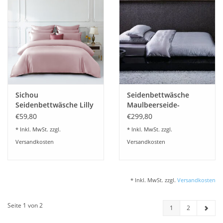
Sichou
Seidenbettwäsche
Seidenbettwäsche Lilly
Maulbeerseide-
puderrosa 100% feinste
Baumwolle TREES silber
€59,80
€299,80
Maulbeerseide Satin
* Inkl. MwSt. zzgl.
* Inkl. MwSt. zzgl.
Versandkosten
Versandkosten
* Inkl. MwSt. zzgl.
Versandkosten
Seite 1 von 2
1
2