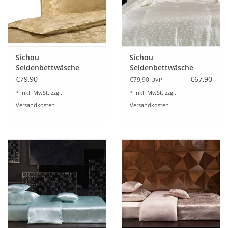
Angebote
Info-Service
Sichou
Sichou
Geprüfter Webshop
Seidenbettwäsche
Seidenbettwäsche
Jacquard gold 100%
Fleur seidenweiß 100%
€79,90
€67,90
€79,90
UVP
feinste Maulbeerseide
feinste Maulbeerseide
Über uns
* Inkl. MwSt. zzgl.
* Inkl. MwSt. zzgl.
Versandkosten
Versandkosten
Vertrag widerrufen
Tel.0049(0)7322-919376
Blog-Aktuelles
Marken