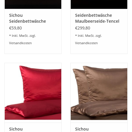
Sichou
Seidenbettwäsche
Seidenbettwäsche
Maulbeerseide-Tencel
Satin mintgrün Uni
Hina (double face)
€59,80
€299,80
100% feinste
* Inkl. MwSt. zzgl.
* Inkl. MwSt. zzgl.
Maulbeerseide
Versandkosten
Versandkosten
Sichou
Sichou