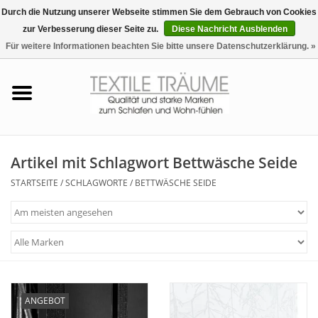
Durch die Nutzung unserer Webseite stimmen Sie dem Gebrauch von Cookies
zur Verbesserung dieser Seite zu.
Diese Nachricht Ausblenden
EUR
/
CHF
0 Artikel - €0,00
Für weitere Informationen beachten Sie bitte unsere Datenschutzerklärung. »
Startseite
Bettwäsche
Zudecken, Kissen
Artikel mit Schlagwort Bettwäsche Seide
STARTSEITE
/
SCHLAGWORTE
/
BETTWÄSCHE SEIDE
Tag & Nachtwäsche
Freizeit-Hausanzüge
Badezimmer & Sauna
ANGEBOT
Haus-Bademäntel