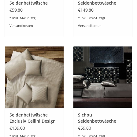
Seidenbettwäsche
Seidenbettwäsche
Satin weinrot Uni 100%
Satin nußbraun Uni
€59,80
€149,80
feinste Maulbeerseide
100% feinste
* Inkl. MwSt. zzgl.
* Inkl. MwSt. zzgl.
Maulbeerseide
Versandkosten
Versandkosten
Seidenbettwäsche
Sichou
Exclusiv Cellini Design
Seidenbettwäsche
Barcellona schlamm
Satin umbragrau Uni
€139,00
€59,80
100% feinste
* Inkl. MwSt. zzgl.
* Inkl. MwSt. zzgl.