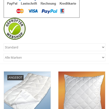
Plaids, Decken, Kissen
Mode & Accessoires
Edles aus Cashmere
Tisch & Küche
Kinder
ANGEBOT
Geschenkideen und
Gutscheine
Accessoires Spa