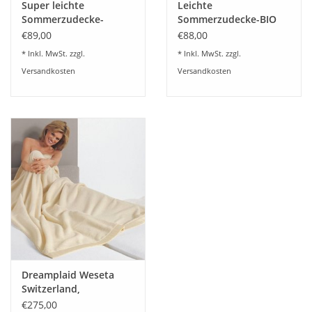
Super leichte
Leichte
Sommerzudecke-
Sommerzudecke-BIO
waschbar 60 Grad-
Leinen kba-waschbar
€89,00
€88,00
Bezug Baumwoll Batist
60 Grad
* Inkl. MwSt. zzgl.
* Inkl. MwSt. zzgl.
Versandkosten
Versandkosten
Dreamplaid Weseta
Switzerland,
Sommerplaid
€275,00