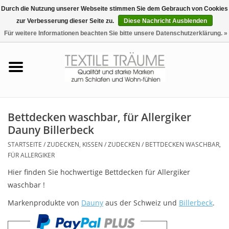
Durch die Nutzung unserer Webseite stimmen Sie dem Gebrauch von Cookies
zur Verbesserung dieser Seite zu.
Diese Nachricht Ausblenden
EUR
/
CHF
0 Artikel - €0,00
Für weitere Informationen beachten Sie bitte unsere Datenschutzerklärung. »
Startseite
Bettwäsche
Zudecken, Kissen
Bettdecken waschbar, für Allergiker
Dauny Billerbeck
Tag & Nachtwäsche
STARTSEITE
/
ZUDECKEN, KISSEN
/
ZUDECKEN
/
BETTDECKEN WASCHBAR,
FÜR ALLERGIKER
Freizeit-Hausanzüge
Hier finden Sie hochwertige Bettdecken für Allergiker
waschbar !
Badezimmer & Sauna
Markenprodukte von
Dauny
aus der Schweiz und
Billerbeck
.
Haus-Bademäntel