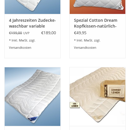
Angebote
Info-Service
4 Jahreszeiten Zudecke-
Spezial Cotton Dream
waschbar variable
Kopfkissen-natürlich-
Wärmehaltung
waschbar-kochfest-
€189,00
€49,95
€199,00
UVP
Geprüfter Webshop
Garanta
* Inkl. MwSt. zzgl.
* Inkl. MwSt. zzgl.
Versandkosten
Versandkosten
Über uns
Vertrag widerrufen
Tel.0049(0)7322-919376
Blog-Aktuelles
Marken