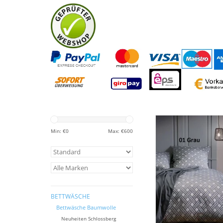
Mako Brokat Damast 
bügelfrei, Premium Q
Min: €
0
Max: €
600
100% Maco Baumwo
hochwertigem bunt
Muster
ZUM WARENKORB HI
BETTWÄSCHE
Bettwäsche Baumwolle
Neuheiten Schlossberg