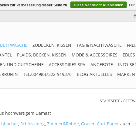
kies zur Verbesserung dieser Seite zu.
Diese Nachricht Ausblenden
Für
BETTWÄSCHE
ZUDECKEN, KISSEN
TAG & NACHTWÄSCHE
FRE
ÄNTEL
PLAIDS, DECKEN, KISSEN
MODE & ACCESSOIRES
EDLES
EN UND GUTSCHEINE
ACCESSOIRES SPA
ANGEBOTE
INFO-SE
ERRUFEN
TEL.0049(0)7322-919376
BLOG-AKTUELLES
MARKEN
STARTSEITE
/
BETTW
 aus hochwertigem Damast
schbacher
,
Schlossberg
,
Zimmer&Rohde
,
Graser,
Curt Bauer
auch
Ü