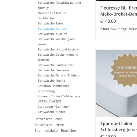
Bettwäsche "Qualität gut und
Fleuresse BL. Pr
günstig"
Neuheiten Christian
Mako-Brokat-Da
Fischbacher
484447
€148,00
Bettwäsche Satin
Bettwäsche Damast
* Inkl. MwSt. zzgl.
Vers
Bettwäsche bügelfrei
Bettwäsche kuschelig und
warm
Bettwäsche Uni und bestickt
Hochwertige Baumwoll
Bettwäsche Design modern
Uni Spannbettlak
grafisch
Schlossberg. Diese Jer
Bettwäsche Landhausstil
Bettwäsche Fleuresse
ist in vielen sc
Bettwäsche Garnier Thiebaut
Wunschfarben liefer
Bettwäsche Novila
Sondergröße
Christian Fischbacher
Sondermacharte
Schlossberg
Kundenwunsc
Zimmer+Rohde / Schlossberg
URBAN CLASSICS
ZUM WARENKORB HI
Curt bauer "Germany"
Bettwäsche Kinder
Bettwäsche Seide
Spannbettlaken
Bettwäsche Leinen
Schlossberg Jerse
Spannbettlaken-Bettücher
fix-schweizer Jer
€149,00