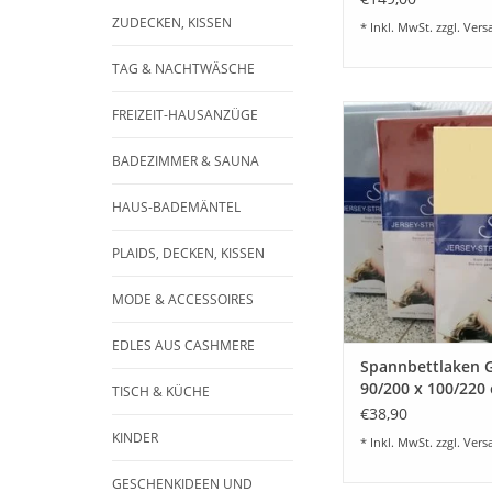
ZUDECKEN, KISSEN
* Inkl. MwSt. zzgl.
Vers
TAG & NACHTWÄSCHE
Hochwertiges Spannb
FREIZEIT-HAUSANZÜGE
Größe "90/200 x 10
Jersey Stretch . 
BADEZIMMER & SAUNA
Wunschfarben lie
Passend für eine Mat
HAUS-BADEMÄNTEL
bis 30 cm , ideal 
Boxspringbette
PLAIDS, DECKEN, KISSEN
Wasserbette
Auch Sondergrö
MODE & ACCESSOIRES
Sondermacharte
Kundenwunsc
EDLES AUS CASHMERE
ZUM WARENKORB HI
Spannbettlaken 
90/200 x 100/220
TISCH & KÜCHE
Jersey Stretch - K
€38,90
Balk - für Matrat
KINDER
* Inkl. MwSt. zzgl.
Vers
30 cm Höhe, Boxs
und Wasserbette
GESCHENKIDEEN UND