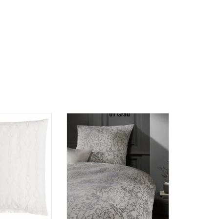
rd Bettwäsche
Mako Brokat Damast Bettwäsche
stian Fischbacher
bügelfrei, Premium Qualität aus
kollektion 2016
100% Maco Baumwolle mit
hochwertigem buntgewebtem
RB HINZUFÜGEN
Muster
ZUM WARENKORB HINZUFÜGEN