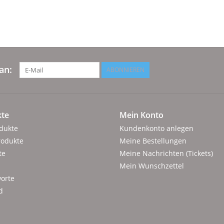
an:
ABONNIEREN
te
Mein Konto
odukte
Kundenkonto anlegen
rodukte
Meine Bestellungen
te
Meine Nachrichten (Tickets)
Mein Wunschzettel
orte
d