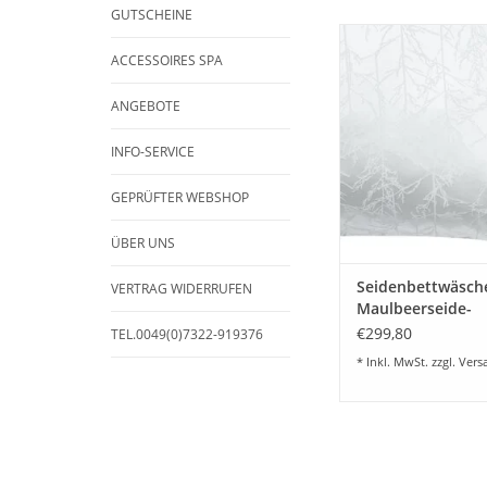
geeignet
GUTSCHEINE
TREES white - Sichou
Bettwäsche aus eine
ACCESSOIRES SPA
55% feinste Maulbee
45% Baumwolle
ANGEBOTE
Seidenqualität mi
wunderschönen fein 
INFO-SERVICE
Optik und eingewebte
Muster. Farbe cr
GEPRÜFTER WEBSHOP
ZUM WARENKORB HI
ÜBER UNS
Seidenbettwäsch
VERTRAG WIDERRUFEN
Maulbeerseide-
Baumwolle TREES
€299,80
TEL.0049(0)7322-919376
* Inkl. MwSt. zzgl.
Vers