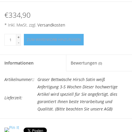
Angebote
€334,90
Info-Service
* Inkl. MwSt. zzgl.
Versandkosten
Geprüfter Webshop
+
ZUM WARENKORB HINZUFÜGEN
-
Über uns
Informationen
Bewertungen
(0)
Vertrag widerrufen
Artikelnummer::
Graser Bettwäsche Hirsch Satin weiß
Tel.0049(0)7322-919376
Anfertigung 3-5 Wochen Dieser hochwertige
Artikel wird speziell für Sie angefertigt, dies
Lieferzeit:
garantiert Ihnen beste Verarbeitung und
Blog-Aktuelles
Qualität. (Bitte beachten Sie unsere AGB)
Marken
Graser
Satin Bettwäsche Stickerei
Hirsch