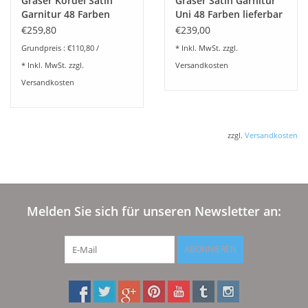
Graser Kordel Satin
Graser Satin Garnitur
Wäschereißverschluß geliefert werden. (Bitte beim Bestellen
Garnitur 48 Farben
Uni 48 Farben lieferbar
lieferbar
€259,80
€239,00
mit angeben).
Grundpreis : €110,80 /
* Inkl. MwSt. zzgl.
Bettwäsche von GRASER
wird für jeden Kundenauftrag
* Inkl. MwSt. zzgl.
Versandkosten
individuell angefertigt. Wenn Sie die Bettwäsche in einer
Versandkosten
Größe oder Farbe benötigen, die hier nicht aufgeführt ist,
fragen Sie diese bitte bei uns an.
Diese Bettwäsche wird speziell für Sie angefertigt. Bitte
zzgl.
Versandkosten
beachten Sie unsere Lieferbedingungen.
Melden Sie sich für unseren Newsletter an:
ABONNIEREN