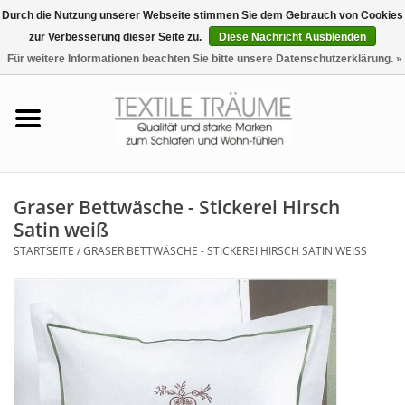
Durch die Nutzung unserer Webseite stimmen Sie dem Gebrauch von Cookies
zur Verbesserung dieser Seite zu.
Diese Nachricht Ausblenden
EUR
/
CHF
0 Artikel - €0,00
Für weitere Informationen beachten Sie bitte unsere Datenschutzerklärung. »
Startseite
Bettwäsche
Zudecken, Kissen
Graser Bettwäsche - Stickerei Hirsch
Satin weiß
Tag & Nachtwäsche
STARTSEITE
/
GRASER BETTWÄSCHE - STICKEREI HIRSCH SATIN WEISS
Freizeit-Hausanzüge
Badezimmer & Sauna
Haus-Bademäntel