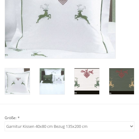
Plaids, Decken, Kissen
Mode & Accessoires
Edles aus Cashmere
Tisch & Küche
Kinder
Geschenkideen und
Gutscheine
Größe:
*
Accessoires Spa