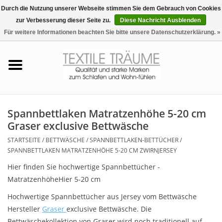
Durch die Nutzung unserer Webseite stimmen Sie dem Gebrauch von Cookies
zur Verbesserung dieser Seite zu.
Diese Nachricht Ausblenden
EUR
/
CHF
0 Artikel - €0,00
Für weitere Informationen beachten Sie bitte unsere Datenschutzerklärung. »
Startseite
Bettwäsche
Zudecken, Kissen
Spannbettlaken Matratzenhöhe 5-20 cm
Graser exclusive Bettwäsche
Tag & Nachtwäsche
STARTSEITE
/
BETTWÄSCHE
/
SPANNBETTLAKEN-BETTÜCHER
/
SPANNBETTLAKEN MATRATZENHÖHE 5-20 CM ZWIRNJERSEY
Freizeit-Hausanzüge
Hier finden Sie hochwertige Spannbettücher -
MatratzenhöheHier 5-20 cm
Badezimmer & Sauna
Hochwertige Spannbettücher aus Jersey vom Bettwäsche
Hersteller
Graser
exclusive Bettwäsche. Die
Haus-Bademäntel
Bettwäschekollektion von Graser wird noch traditionell auf