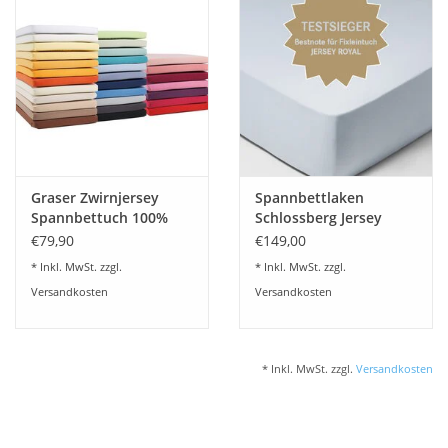
Angebote
Info-Service
Geprüfter Webshop
Über uns
Graser Zwirnjersey
Spannbettlaken
Spannbettuch 100%
Schlossberg Jersey
Vertrag widerrufen
Baumwolle-50 Farben
Royal fix-schweizer
€79,90
€149,00
Jersey
* Inkl. MwSt. zzgl.
* Inkl. MwSt. zzgl.
Tel.0049(0)7322-919376
Versandkosten
Versandkosten
Blog-Aktuelles
* Inkl. MwSt. zzgl.
Versandkosten
Marken