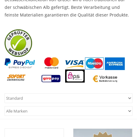
der schwäbischen Alb gefertigt. Beste Verarbeitung und
Plaids, Decken, Kissen
feinste Materialien garantieren die Qualität dieser Produkte.
Mode & Accessoires
Edles aus Cashmere
Tisch & Küche
Kinder
Geschenkideen und
Gutscheine
Accessoires Spa