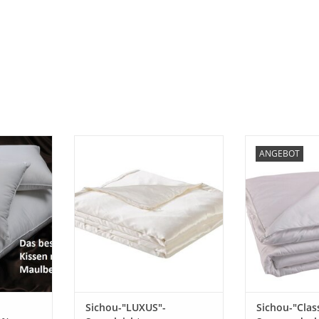
extra softe
Sichou "LUXUS" - Eine
Sichou "Klass
ANGEBOT
le die das
superleichte Sommerzudecke aus
Leicht - E
sen Sie sich
einem feinen 100% Satin aus
Sommerzudec
aumhafte
feinster Maulbeerseide, gefüllt
feinen 100% 
mwollbezug
mit 100% Maulbeerseide. LUXUS
gefüllt mit 100
zenden und
PUR zum Einkuscheln und
Eine Decke zum
lyfasern
Wohlfühlen, speziell für warme
Wohlfühlen
en feinster
Sommernächte und Liebhaber
Sommerzudeck
besonders leichter Zudecken.
besonders 
anschmie
NZUFÜGEN
ZUM WARENKORB HINZUFÜGEN
ZUM WARENKO
Sichou-"LUXUS"-
Sichou-"Class