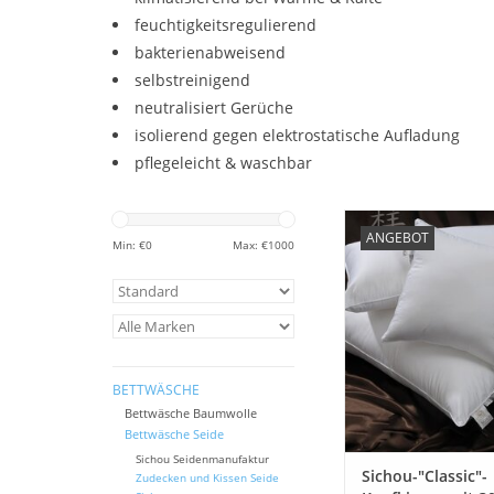
feuchtigkeitsregulierend
bakterienabweisend
selbstreinigend
neutralisiert Gerüche
isolierend gegen elektrostatische Aufladung
pflegeleicht & waschbar
Sichou "Klassik" Das 
ANGEBOT
Kopfkissen! - Für Al
Min: €
0
Max: €
1000
Besondere Lieben, las
fallen in dieses tr
Kopfkissen, mit Bau
einem Kern aus stüt
atmungsaktiven Po
ummantelt mit Schicht
BETTWÄSCHE
Maulbeers
Bettwäsche Baumwolle
ZUM WARENKORB HI
Bettwäsche Seide
Sichou Seidenmanufaktur
Sichou-"Classic"-
Zudecken und Kissen Seide