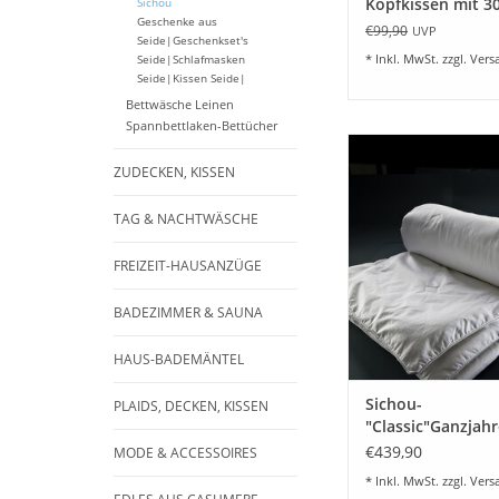
Kopfkissen mit 3
Sichou
Geschenke aus
Maulbeerseide - 
€99,90
UVP
Seide|Geschenkset's
* Inkl. MwSt. zzgl.
Vers
Seide|Schlafmasken
Seide|Kissen Seide|
Bettwäsche Leinen
Spannbettlaken-Bettücher
Sichou "Klassik" G
Zudecke -Ausführung M
ZUDECKEN, KISSEN
leichte Ganzjahresde
100% Baumwollsatin, 
TAG & NACHTWÄSCHE
100% Maulbeerseide. 
zum Wohlfühlen, ei
FREIZEIT-HAUSANZÜGE
Ganzjahresdecke für
anschmiegsamer 
BADEZIMMER & SAUNA
ZUM WARENKORB HI
HAUS-BADEMÄNTEL
Sichou-
PLAIDS, DECKEN, KISSEN
"Classic"Ganzjah
-Mittel-Maulbeer
€439,90
MODE & ACCESSOIRES
* Inkl. MwSt. zzgl.
Vers