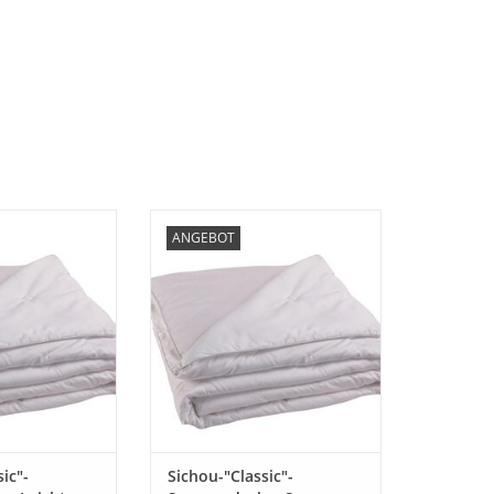
ik" Ausführung
Sichou "Classik" Ausführung extra
ANGEBOT
ine leichte
leicht - Eine super leichte
ke aus einem
Sommerzudecke aus einem
Baumwollsatin,
feinen 100% Baumwollsatin,
% Maulbeerseide.
gefüllt mit 100% Maulbeerseide.
 Einkuscheln und
Eine Decke zum Einkuscheln und
, eine tolle
Wohlfühlen, eine tolle
e fürLiebhaber
Sommerzudecke fürLiebhaber
leichter und
besonders leichter und ansch
gsamer De
ZUM WARENKORB HINZUFÜGEN
RB HINZUFÜGEN
ic"-
Sichou-"Classic"-