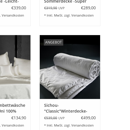
 -Leicht-
Sommerdecke -Super
de
leicht-Maulbeerseide
€339,00
€289,00
€319,90
UVP
l.
Versandkosten
* Inkl. MwSt. zzgl.
Versandkosten
sche aus feinster
Sichou "Klassik""Warme Winter
ANGEBOT
eerseide. Uni
Zudecke -Ausführung - Eine super
ät mit einer
anschmiedsame Winterzudecke
fein glänzenden
feiner 100% Baumwollsatin,
e seidenweiß.
gefüllt mit 100% Maulbeerseide.
Eine Decke zum Wohlfühlen, eine
RB HINZUFÜGEN
tolle Winterdecke für Liebhaber
anschmiegsamer Decken.
ZUM WARENKORB HINZUFÜGEN
enbettwäsche
Sichou-
Uni 100%
"Classic"Winterdecke-
beerseide
warm - Maulbeerseide
€134,90
€499,00
€539,00
UVP
l.
Versandkosten
* Inkl. MwSt. zzgl.
Versandkosten