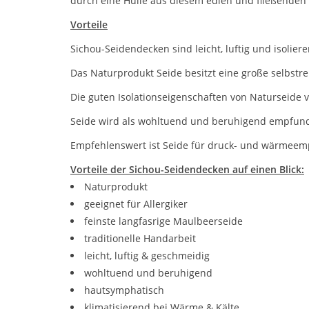
durch eine Hülle aus diesem edlen und fließenden 
Vorteile
Sichou-Seidendecken sind leicht, luftig und isolie
Das Naturprodukt Seide besitzt eine große selbstre
Die guten Isolationseigenschaften von Naturseide 
Seide wird als wohltuend und beruhigend empfun
Empfehlenswert ist Seide für druck- und wärmeemp
Vorteile der Sichou-Seidendecken auf einen Blick:
Naturprodukt
geeignet für Allergiker
feinste langfasrige Maulbeerseide
traditionelle Handarbeit
leicht, luftig & geschmeidig
wohltuend und beruhigend
hautsymphatisch
klimatisierend bei Wärme & Kälte