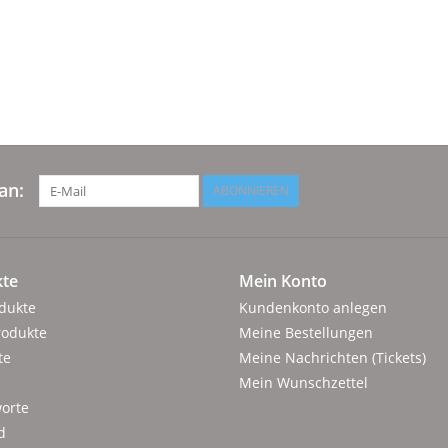
an:
ABONNIEREN
te
Mein Konto
odukte
Kundenkonto anlegen
rodukte
Meine Bestellungen
te
Meine Nachrichten (Tickets)
Mein Wunschzettel
orte
d