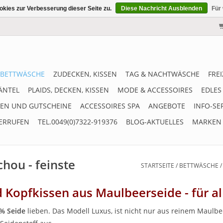
kies zur Verbesserung dieser Seite zu.
Diese Nachricht Ausblenden
Für
BETTWÄSCHE
ZUDECKEN, KISSEN
TAG & NACHTWÄSCHE
FRE
ÄNTEL
PLAIDS, DECKEN, KISSEN
MODE & ACCESSOIRES
EDLES
EN UND GUTSCHEINE
ACCESSOIRES SPA
ANGEBOTE
INFO-SE
ERRUFEN
TEL.0049(0)7322-919376
BLOG-AKTUELLES
MARKEN
hou - feinste
STARTSEITE
/
BETTWÄSCHE
Kopfkissen aus Maulbeerseide - für all
% Seide
lieben. Das Modell Luxus, ist nicht nur aus reinem Maulbe