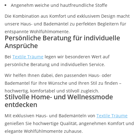
Angebote
Angenehm weiche und hautfreundliche Stoffe
Die Kombination aus Komfort und exklusivem Design macht
Info-Service
unsere Haus- und Bademäntel zu perfekten Begleitern für
entspannte Wohlfühlmomente.
Persönliche Beratung für individuelle
Geprüfter Webshop
Ansprüche
Über uns
Bei
Textile Träume
legen wir besonderen Wert auf
persönliche Beratung und individuellen Service.
Vertrag widerrufen
Wir helfen Ihnen dabei, den passenden Haus- oder
Bademantel für Ihre Wünsche und Ihren Stil zu finden –
Tel.0049(0)7322-919376
hochwertig, komfortabel und stilvoll zugleich.
Stilvolle Home- und Wellnessmode
entdecken
Blog-Aktuelles
Mit exklusiven Haus- und Bademänteln von
Textile Träume
genießen Sie hochwertige Qualität, angenehmen Komfort und
Marken
elegante Wohlfühlmomente zuhause.