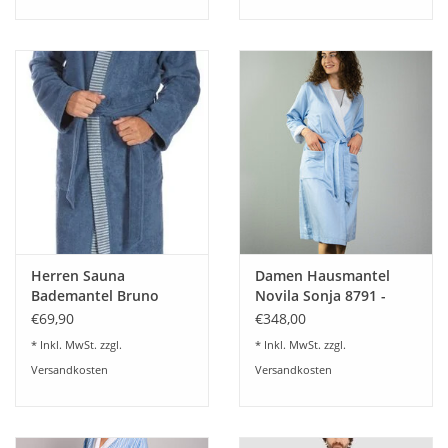
Herren Sauna
Damen Hausmantel
Bademantel Bruno
Novila Sonja 8791 -
blue-rock
gefüttert Frottier
€69,90
€348,00
Gr.36-46
* Inkl. MwSt. zzgl.
* Inkl. MwSt. zzgl.
Versandkosten
Versandkosten