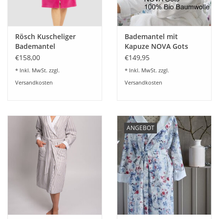
Rösch Kuscheliger
Bademantel mit
Bademantel
Kapuze NOVA Gots
Hausmantel
Schlossberg
€158,00
€149,95
ReißverschlußFleece
* Inkl. MwSt. zzgl.
* Inkl. MwSt. zzgl.
pink
Versandkosten
Versandkosten
ANGEBOT