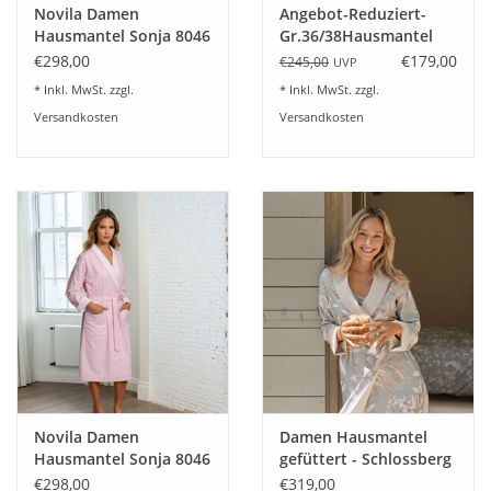
Novila Damen
Angebot-Reduziert-
Hausmantel Sonja 8046
Gr.36/38Hausmantel
Farbe taupe Baumwolle
mit Kapuze Curt Bauer
€298,00
€179,00
€245,00
UVP
Esther 6218
* Inkl. MwSt. zzgl.
* Inkl. MwSt. zzgl.
Versandkosten
Versandkosten
Novila Damen
Damen Hausmantel
Hausmantel Sonja 8046
gefüttert - Schlossberg
Farbe rose Baumwolle
CALYPSO
€298,00
€319,00