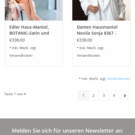
Edler Haus-Mantel_
Damen Hausmantel
BOTANIC-Satin und
Novila Sonja 8367 -
Frottier
gefüttert Frottier
€338,00
€338,00
Gr.36-46
* Inkl. MwSt. zzgl.
* Inkl. MwSt. zzgl.
Versandkosten
Versandkosten
* Inkl. MwSt. zzgl.
Versandkosten
Seite 1 von 4
1
2
3
4
Melden Sie sich für unseren Newsletter an: