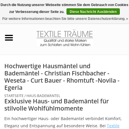
Durch die Nutzung unserer Webseite stimmen Sie dem Gebrauch von Cookies
zur Verbesserung dieser Seite zu.
Diese Nachricht Ausblenden
EUR
/
CHF
0 Artikel - €0,00
Für weitere Informationen beachten Sie bitte unsere Datenschutzerklärung. »
Startseite
Bettwäsche
Zudecken, Kissen
Hochwertige Hausmäntel und
Bademäntel - Christian Fischbacher -
Tag & Nachtwäsche
Weseta - Curt Bauer - Rhomtuft -Novila -
Egeria
Freizeit-Hausanzüge
STARTSEITE
/
HAUS-BADEMÄNTEL
Exklusive Haus- und Bademäntel für
stilvolle Wohlfühlmomente
Badezimmer & Sauna
Ein hochwertiger Haus- oder Bademantel verbindet Komfort,
Haus-Bademäntel
Eleganz und Entspannung auf besondere Weise. Bei
Textile