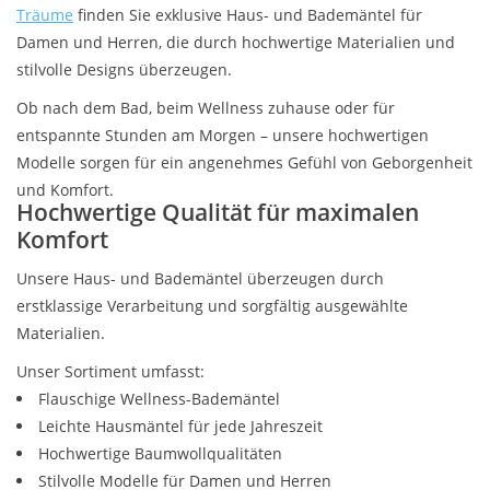
Träume
finden Sie exklusive Haus- und Bademäntel für
Damen und Herren, die durch hochwertige Materialien und
Plaids, Decken, Kissen
stilvolle Designs überzeugen.
Mode & Accessoires
Ob nach dem Bad, beim Wellness zuhause oder für
entspannte Stunden am Morgen – unsere hochwertigen
Modelle sorgen für ein angenehmes Gefühl von Geborgenheit
Edles aus Cashmere
und Komfort.
Hochwertige Qualität für maximalen
Tisch & Küche
Komfort
Unsere Haus- und Bademäntel überzeugen durch
Kinder
erstklassige Verarbeitung und sorgfältig ausgewählte
Materialien.
Geschenkideen und
Unser Sortiment umfasst:
Gutscheine
Flauschige Wellness-Bademäntel
Leichte Hausmäntel für jede Jahreszeit
Accessoires Spa
Hochwertige Baumwollqualitäten
Stilvolle Modelle für Damen und Herren