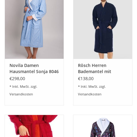
Novila Damen
Rösch Herren
Hausmantel Sonja 8046
Bademantel mit
Farbe hellblau
Schalkragen
€298,00
€138,00
Baumwolle
dunkelblau
* Inkl. MwSt. zzgl.
* Inkl. MwSt. zzgl.
Versandkosten
Versandkosten