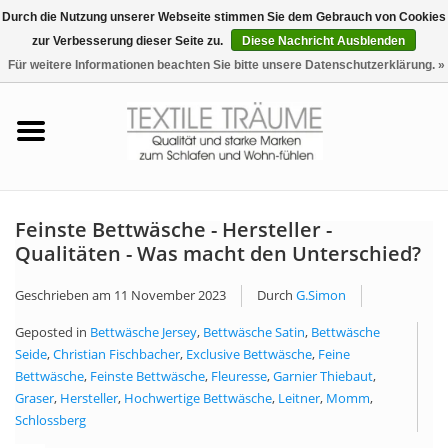
Durch die Nutzung unserer Webseite stimmen Sie dem Gebrauch von Cookies
zur Verbesserung dieser Seite zu.
Diese Nachricht Ausblenden
EUR
/
CHF
0 Artikel - €0,00
Für weitere Informationen beachten Sie bitte unsere Datenschutzerklärung. »
Startseite
Bettwäsche
Zudecken, Kissen
Feinste Bettwäsche - Hersteller -
Qualitäten - Was macht den Unterschied?
Tag & Nachtwäsche
Geschrieben am
11 November 2023
Durch
G.Simon
Freizeit-Hausanzüge
Geposted in
Bettwäsche Jersey
,
Bettwäsche Satin
,
Bettwäsche
Seide
,
Christian Fischbacher
,
Exclusive Bettwäsche
,
Feine
Bettwäsche
,
Feinste Bettwäsche
,
Fleuresse
,
Garnier Thiebaut
,
Badezimmer & Sauna
Graser
,
Hersteller
,
Hochwertige Bettwäsche
,
Leitner
,
Momm
,
Schlossberg
Haus-Bademäntel