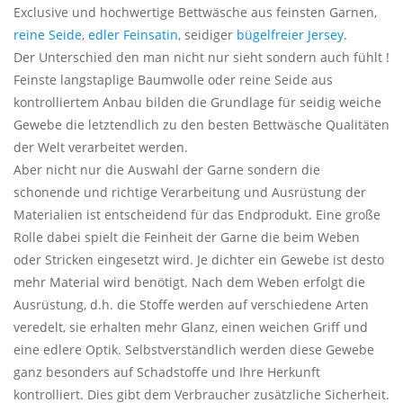
Angebote
Exclusive und hochwertige Bettwäsche aus feinsten Garnen,
reine Seide
,
edler Feinsatin
, seidiger
bügelfreier Jersey
.
Der Unterschied den man nicht nur sieht sondern auch fühlt !
Info-Service
Feinste langstaplige Baumwolle oder reine Seide aus
kontrolliertem Anbau bilden die Grundlage für seidig weiche
Geprüfter Webshop
Gewebe die letztendlich zu den besten Bettwäsche Qualitäten
der Welt verarbeitet werden.
Über uns
Aber nicht nur die Auswahl der Garne sondern die
schonende und richtige Verarbeitung und Ausrüstung der
Vertrag widerrufen
Materialien ist entscheidend für das Endprodukt. Eine große
Rolle dabei spielt die Feinheit der Garne die beim Weben
oder Stricken eingesetzt wird. Je dichter ein Gewebe ist desto
Tel.0049(0)7322-919376
mehr Material wird benötigt. Nach dem Weben erfolgt die
Ausrüstung, d.h. die Stoffe werden auf verschiedene Arten
Blog-Aktuelles
veredelt, sie erhalten mehr Glanz, einen weichen Griff und
eine edlere Optik. Selbstverständlich werden diese Gewebe
Marken
ganz besonders auf Schadstoffe und Ihre Herkunft
kontrolliert. Dies gibt dem Verbraucher zusätzliche Sicherheit.