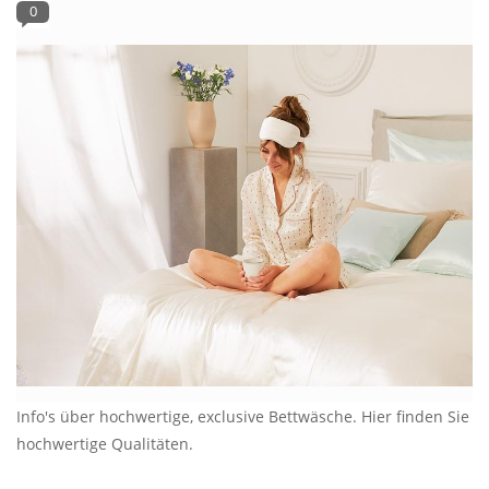
0
Plaids, Decken, Kissen
Mode & Accessoires
Edles aus Cashmere
Tisch & Küche
Kinder
Geschenkideen und
Gutscheine
Info's über hochwertige, exclusive Bettwäsche. Hier finden Sie
Accessoires Spa
hochwertige Qualitäten.