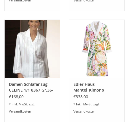
Versandkosten
Versandkosten
Damen Schlafanzug
Edler Haus-
CELINE 1/1 8367 Gr.36-
Mantel_Kimono_
48
FIORENZA - mit Frottier
€168,00
€338,00
Innenfutter
* Inkl. MwSt. zzgl.
* Inkl. MwSt. zzgl.
Versandkosten
Versandkosten