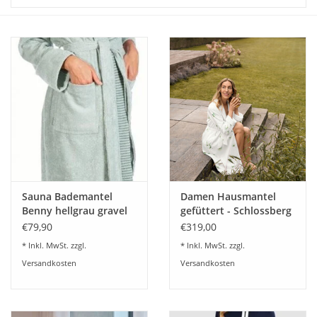
Angebote
Info-Service
Geprüfter Webshop
Über uns
Vertrag widerrufen
Sauna Bademantel
Damen Hausmantel
Tel.0049(0)7322-919376
Benny hellgrau gravel
gefüttert - Schlossberg
21
AIKO
€79,90
€319,00
Blog-Aktuelles
* Inkl. MwSt. zzgl.
* Inkl. MwSt. zzgl.
Versandkosten
Versandkosten
Marken