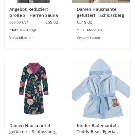
Angebot-Reduziert
Damen Hausmantel
Größe S - Herren Sauna
gefüttert - Schlossberg
Bademantel Bruno
CALYPSO
€59,00
€319,00
€69,90
UVP
slate grey 082
* Inkl. MwSt. zzgl.
* Inkl. MwSt. zzgl.
Versandkosten
Versandkosten
Damen Hausmantel
Kinder Bademantel -
gefüttert - Schlossberg
Teddy Bear- Egeria -