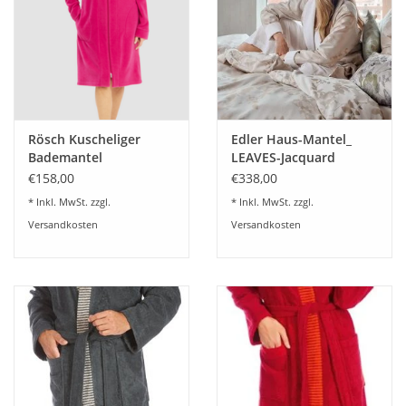
Rösch Kuscheliger
Edler Haus-Mantel_
Bademantel
LEAVES-Jacquard
Hausmantel
gewebt und Frottier
€158,00
€338,00
ReißverschlußFleece
* Inkl. MwSt. zzgl.
* Inkl. MwSt. zzgl.
pink
Versandkosten
Versandkosten