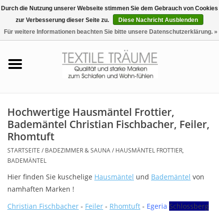
Durch die Nutzung unserer Webseite stimmen Sie dem Gebrauch von Cookies
zur Verbesserung dieser Seite zu.
Diese Nachricht Ausblenden
EUR
/
CHF
0 Artikel - €0,00
Für weitere Informationen beachten Sie bitte unsere Datenschutzerklärung. »
Startseite
Bettwäsche
Zudecken, Kissen
Hochwertige Hausmäntel Frottier,
Bademäntel Christian Fischbacher, Feiler,
Tag & Nachtwäsche
Rhomtuft
STARTSEITE
/
BADEZIMMER & SAUNA
/
HAUSMÄNTEL FROTTIER,
Freizeit-Hausanzüge
BADEMÄNTEL
Hier finden Sie kuschelige
Hausmäntel
und
Bademäntel
von
Badezimmer & Sauna
namhaften Marken !
Christian Fischbacher
-
Feiler
-
Rhomtuft
-
Egeria
Schlossberg
Haus-Bademäntel