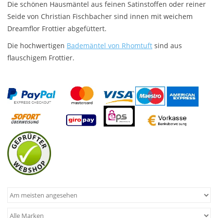
Die schönen Hausmäntel aus feinen Satinstoffen oder reiner
Seide von Christian Fischbacher sind innen mit weichem
Plaids, Decken, Kissen
Dreamflor Frottier abgefüttert.
Die hochwertigen
Bademäntel von Rhomtuft
sind aus
Mode & Accessoires
flauschigem Frottier.
Edles aus Cashmere
Tisch & Küche
Kinder
Geschenkideen und
Gutscheine
Accessoires Spa