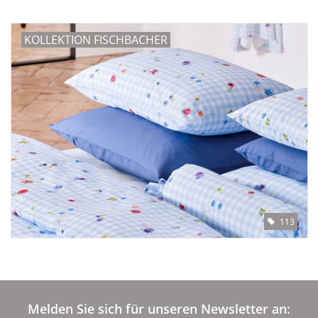
Angebote
KOLLEKTION FISCHBACHER
Info-Service
Geprüfter Webshop
Über uns
Vertrag widerrufen
Tel.0049(0)7322-919376
113
Blog-Aktuelles
Marken
Melden Sie sich für unseren Newsletter an: