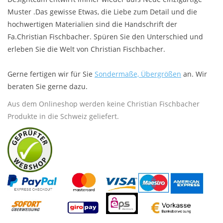
Muster .Das gewisse Etwas, die Liebe zum Detail und die
Plaids, Decken, Kissen
hochwertigen Materialien sind die Handschrift der
Fa.Christian Fischbacher. Spüren Sie den Unterschied und
Mode & Accessoires
erleben Sie die Welt von Christian Fischbacher.
Gerne fertigen wir für Sie
Sondermaße, Übergrößen
an. Wir
Edles aus Cashmere
beraten Sie gerne dazu.
Aus dem Onlineshop werden keine Christian Fischbacher
Tisch & Küche
Produkte in die Schweiz geliefert.
Kinder
Geschenkideen und
Gutscheine
Accessoires Spa