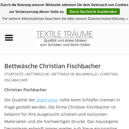
Durch die Nutzung unserer Webseite stimmen Sie dem Gebrauch von Cookies
zur Verbesserung dieser Seite zu.
Diese Nachricht Ausblenden
EUR
/
CHF
0 Artikel - €0,00
Für weitere Informationen beachten Sie bitte unsere Datenschutzerklärung. »
Startseite
Bettwäsche
Zudecken, Kissen
Bettwäsche Christian Fischbacher
STARTSEITE
/
BETTWÄSCHE
/
BETTWÄSCHE BAUMWOLLE
/
CHRISTIAN
Tag & Nachtwäsche
FISCHBACHER
Christian Fischbacher
Freizeit-Hausanzüge
Die Qualität der
Materialien
sollte beim Schlafen niemals in
Frage gestellt werden. Die Firma Christian Fischbacher ist
Badezimmer & Sauna
bekannt für Ihre ausgesucht schönen und exclusiven
Materialien und die hochwertigen Drucke. Das hauseigene
Haus-Bademäntel
Designteam entwirft immer wieder aufs Neue einzigartige