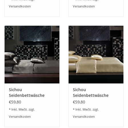
Maulbeerseide
Versandkosten
Versandkosten
Sichou
Sichou
Seidenbettwäsche
Seidenbettwäsche
Satin umbragrau Uni
Satin gold-champagner
€59,80
€59,80
100% feinste
Uni 100% feinste
* Inkl. MwSt. zzgl.
* Inkl. MwSt. zzgl.
Maulbeerseide
Maulbeerseide
Versandkosten
Versandkosten