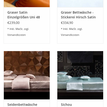
Graser Satin
Graser Bettwäsche -
Einzelgrößen Uni 48
Stickerei Hirsch Satin
Farben lieferbar
weiß
€239,00
€334,90
* Inkl. MwSt. zzgl.
* Inkl. MwSt. zzgl.
Versandkosten
Versandkosten
Seidenbettwäsche
Sichou