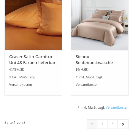
Graser Satin Garnitur
Sichou
Uni 48 Farben lieferbar
Seidenbettwäsche
ATHENA mochabraun
€239,00
€59,80
Uni 100% feinste
* Inkl. MwSt. zzgl.
* Inkl. MwSt. zzgl.
Maulbeerseide Satin
Versandkosten
Versandkosten
* Inkl. MwSt. zzgl.
Versandkosten
Seite 1 von 3
1
2
3