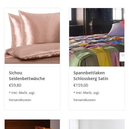
Sichou
Spannbettlaken
Seidenbettwäsche
Schlossberg Satin
Satin blassbraun Uni
Noblesse-schweizer
€59,80
€159,00
100% feinste
Satin
* Inkl. MwSt. zzgl.
* Inkl. MwSt. zzgl.
Maulbeerseide
Versandkosten
Versandkosten