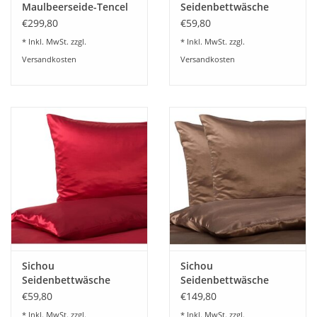
Maulbeerseide-Tencel
Seidenbettwäsche
Hina (double face)
Satin mintgrün Uni
€299,80
€59,80
100% feinste
* Inkl. MwSt. zzgl.
* Inkl. MwSt. zzgl.
Maulbeerseide
Versandkosten
Versandkosten
Sichou
Sichou
Seidenbettwäsche
Seidenbettwäsche
Satin weinrot Uni 100%
Satin nußbraun Uni
€59,80
€149,80
feinste Maulbeerseide
100% feinste
* Inkl. MwSt. zzgl.
* Inkl. MwSt. zzgl.