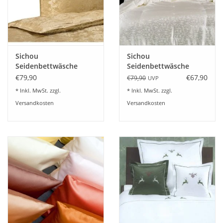
Angebote
Info-Service
Sichou
Sichou
Geprüfter Webshop
Seidenbettwäsche
Seidenbettwäsche
Jacquard gold 100%
Fleur seidenweiß 100%
€79,90
€67,90
€79,90
UVP
feinste Maulbeerseide
feinste Maulbeerseide
Über uns
* Inkl. MwSt. zzgl.
* Inkl. MwSt. zzgl.
Versandkosten
Versandkosten
Vertrag widerrufen
Tel.0049(0)7322-919376
Blog-Aktuelles
Marken