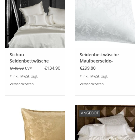
Plaids, Decken, Kissen
Mode & Accessoires
Edles aus Cashmere
Sichou
Seidenbettwäsche
Seidenbettwäsche
Maulbeerseide-
Tisch & Küche
Satin white Uni 100%
Baumwolle TREES weiß
€134,90
€299,80
€149,90
UVP
feinste Maulbeerseide
* Inkl. MwSt. zzgl.
* Inkl. MwSt. zzgl.
Kinder
Versandkosten
Versandkosten
Geschenkideen und
Gutscheine
ANGEBOT
Accessoires Spa