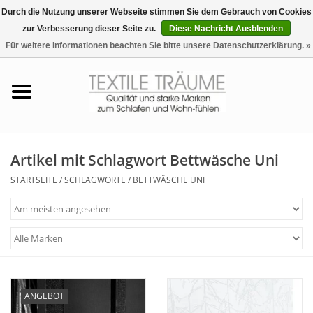
Durch die Nutzung unserer Webseite stimmen Sie dem Gebrauch von Cookies
zur Verbesserung dieser Seite zu.
Diese Nachricht Ausblenden
EUR
/
CHF
0 Artikel - €0,00
Für weitere Informationen beachten Sie bitte unsere Datenschutzerklärung. »
Startseite
Bettwäsche
Zudecken, Kissen
Artikel mit Schlagwort Bettwäsche Uni
STARTSEITE
/
SCHLAGWORTE
/
BETTWÄSCHE UNI
Tag & Nachtwäsche
Freizeit-Hausanzüge
Badezimmer & Sauna
ANGEBOT
Haus-Bademäntel