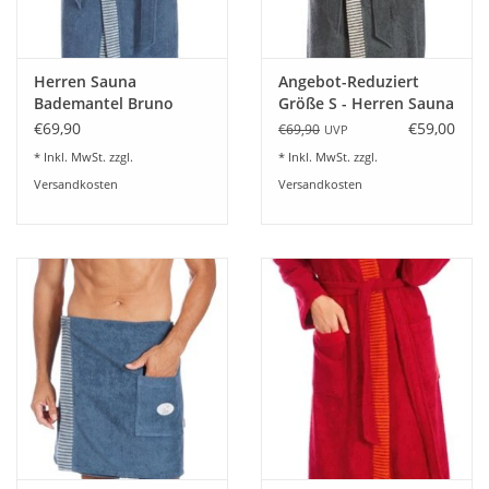
Herren Sauna
Angebot-Reduziert
Bademantel Bruno
Größe S - Herren Sauna
blue-rock
Bademantel Bruno
€69,90
€59,00
€69,90
UVP
slate grey 082
* Inkl. MwSt. zzgl.
* Inkl. MwSt. zzgl.
Versandkosten
Versandkosten