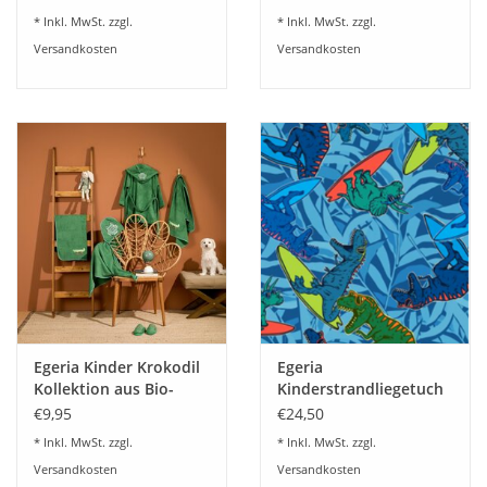
* Inkl. MwSt. zzgl.
* Inkl. MwSt. zzgl.
Versandkosten
Versandkosten
Egeria Kinder Krokodil
Egeria
Kollektion aus Bio-
Kinderstrandliegetuch
Baumwolle
"T-Rex" 75x150cm
€9,95
€24,50
* Inkl. MwSt. zzgl.
* Inkl. MwSt. zzgl.
Versandkosten
Versandkosten