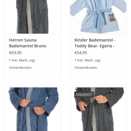
Herren Sauna
Kinder Bademantel -
Bademantel Bruno
Teddy Bear- Egeria -
slate grey 082
€69,90
€54,95
* Inkl. MwSt. zzgl.
* Inkl. MwSt. zzgl.
Versandkosten
Versandkosten
ANGEBOT