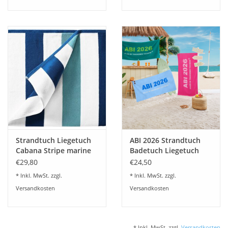
Strandtuch Liegetuch
ABI 2026 Strandtuch
Cabana Stripe marine
Badetuch Liegetuch
90x180cm
Abituch
€29,80
€24,50
* Inkl. MwSt. zzgl.
* Inkl. MwSt. zzgl.
Versandkosten
Versandkosten
* Inkl. MwSt. zzgl.
Versandkosten