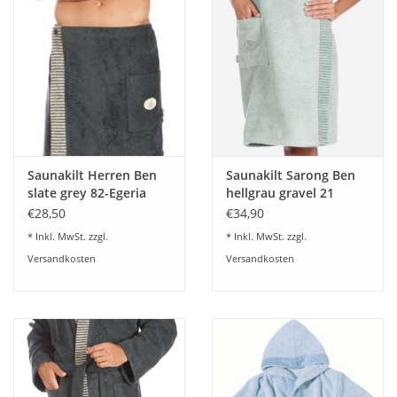
Angebote
Info-Service
Geprüfter Webshop
Über uns
Saunakilt Herren Ben
Saunakilt Sarong Ben
slate grey 82-Egeria
hellgrau gravel 21
Vertrag widerrufen
Onesize
€28,50
€34,90
* Inkl. MwSt. zzgl.
* Inkl. MwSt. zzgl.
Tel.0049(0)7322-919376
Versandkosten
Versandkosten
Blog-Aktuelles
Marken