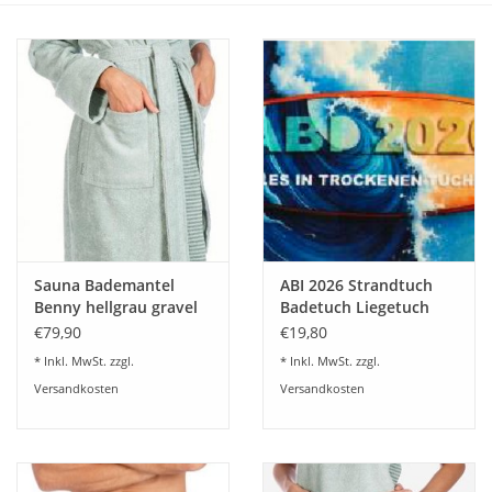
Plaids, Decken, Kissen
Mode & Accessoires
Edles aus Cashmere
Tisch & Küche
Sauna Bademantel
ABI 2026 Strandtuch
Kinder
Benny hellgrau gravel
Badetuch Liegetuch
21
Abituch bedruckt ABI
€79,90
€19,80
Abschlussgeschenk
Geschenkideen und
* Inkl. MwSt. zzgl.
* Inkl. MwSt. zzgl.
Gutscheine
Versandkosten
Versandkosten
Accessoires Spa