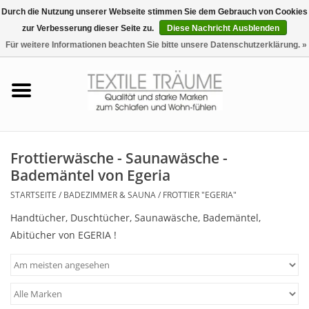
Durch die Nutzung unserer Webseite stimmen Sie dem Gebrauch von Cookies
zur Verbesserung dieser Seite zu.
Diese Nachricht Ausblenden
EUR
/
CHF
0 Artikel - €0,00
Für weitere Informationen beachten Sie bitte unsere Datenschutzerklärung. »
Startseite
Bettwäsche
Zudecken, Kissen
Frottierwäsche - Saunawäsche -
Bademäntel von Egeria
Tag & Nachtwäsche
STARTSEITE
/
BADEZIMMER & SAUNA
/
FROTTIER "EGERIA"
Handtücher, Duschtücher, Saunawäsche, Bademäntel,
Freizeit-Hausanzüge
Abitücher von EGERIA !
Badezimmer & Sauna
Haus-Bademäntel