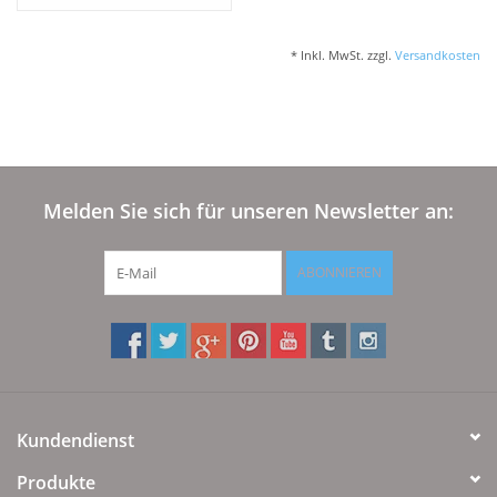
Angebote
* Inkl. MwSt. zzgl.
Versandkosten
Info-Service
Geprüfter Webshop
Über uns
Melden Sie sich für unseren Newsletter an:
Vertrag widerrufen
ABONNIEREN
Tel.0049(0)7322-919376
Blog-Aktuelles
Kundendienst
Marken
Produkte