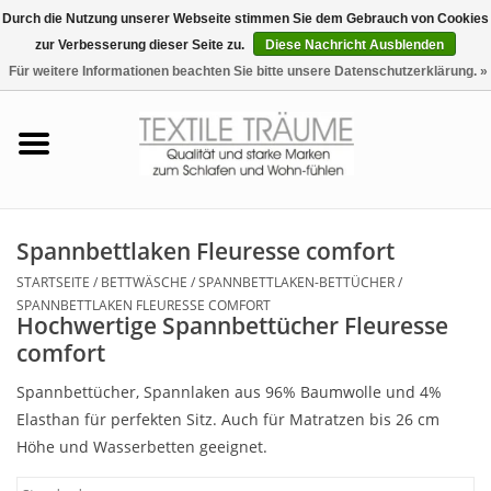
Durch die Nutzung unserer Webseite stimmen Sie dem Gebrauch von Cookies
zur Verbesserung dieser Seite zu.
Diese Nachricht Ausblenden
EUR
/
CHF
0 Artikel - €0,00
Für weitere Informationen beachten Sie bitte unsere Datenschutzerklärung. »
Startseite
Bettwäsche
Zudecken, Kissen
Spannbettlaken Fleuresse comfort
STARTSEITE
/
BETTWÄSCHE
/
SPANNBETTLAKEN-BETTÜCHER
/
Tag & Nachtwäsche
SPANNBETTLAKEN FLEURESSE COMFORT
Hochwertige Spannbettücher Fleuresse
comfort
Freizeit-Hausanzüge
Spannbettücher, Spannlaken aus 96% Baumwolle und 4%
Badezimmer & Sauna
Elasthan für perfekten Sitz. Auch für Matratzen bis 26 cm
Höhe und Wasserbetten geeignet.
Haus-Bademäntel