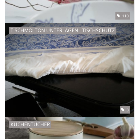
Angebote
110
Info-Service
TISCHMOLTON UNTERLAGEN - TISCHSCHUTZ
Geprüfter Webshop
Über uns
Vertrag widerrufen
Tel.0049(0)7322-919376
Blog-Aktuelles
3
KÜCHENTÜCHER
Marken