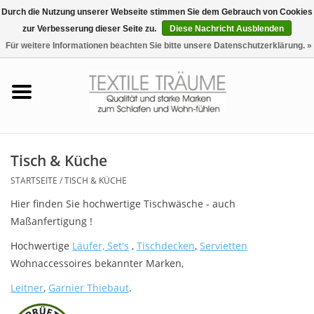
Durch die Nutzung unserer Webseite stimmen Sie dem Gebrauch von Cookies
zur Verbesserung dieser Seite zu.
Diese Nachricht Ausblenden
EUR
/
CHF
0 Artikel - €0,00
Für weitere Informationen beachten Sie bitte unsere Datenschutzerklärung. »
Startseite
Bettwäsche
Zudecken, Kissen
Tisch & Küche
STARTSEITE
/
TISCH & KÜCHE
Tag & Nachtwäsche
Hier finden Sie hochwertige Tischwäsche - auch
Maßanfertigung !
Freizeit-Hausanzüge
Hochwertige
Läufer, Set's
,
Tischdecken
,
Servietten
Wohnaccessoires bekannter Marken,
Badezimmer & Sauna
Leitner
,
Garnier Thiebaut
.
Haus-Bademäntel