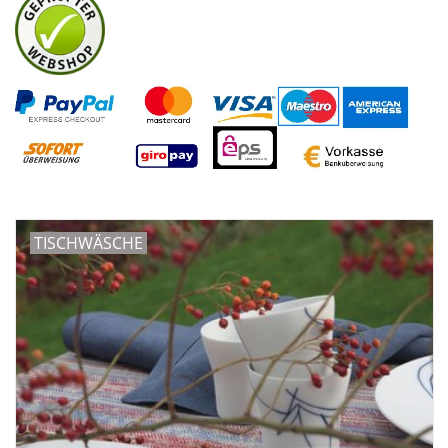
Plaids, Decken, Kissen
Mode & Accessoires
Edles aus Cashmere
Tisch & Küche
TISCHWÄSCHE
Kinder
Geschenkideen und
Gutscheine
Accessoires Spa