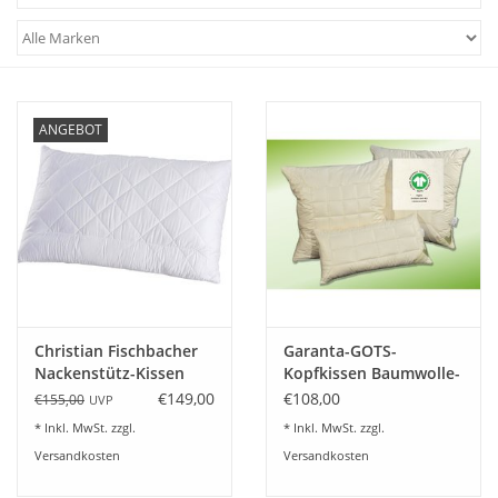
Plaids, Decken, Kissen
Mode & Accessoires
ANGEBOT
Edles aus Cashmere
Tisch & Küche
Kinder
Christian Fischbacher
Garanta-GOTS-
Geschenkideen und
Nackenstütz-Kissen
Kopfkissen Baumwolle-
Gutscheine
Ascona
BIO -Schurwollkugeln
€149,00
€108,00
€155,00
UVP
* Inkl. MwSt. zzgl.
* Inkl. MwSt. zzgl.
Accessoires Spa
Versandkosten
Versandkosten