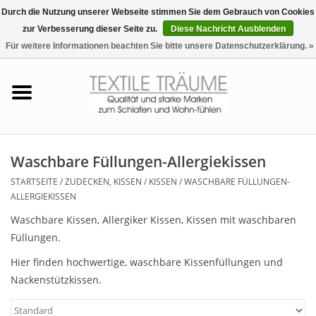
Durch die Nutzung unserer Webseite stimmen Sie dem Gebrauch von Cookies
zur Verbesserung dieser Seite zu.
Diese Nachricht Ausblenden
EUR
/
CHF
0 Artikel - €0,00
Für weitere Informationen beachten Sie bitte unsere Datenschutzerklärung. »
Startseite
Bettwäsche
Zudecken, Kissen
Waschbare Füllungen-Allergiekissen
STARTSEITE
/
ZUDECKEN, KISSEN
/
KISSEN
/
WASCHBARE FÜLLUNGEN-
Tag & Nachtwäsche
ALLERGIEKISSEN
Waschbare Kissen, Allergiker Kissen, Kissen mit waschbaren
Freizeit-Hausanzüge
Füllungen.
Hier finden hochwertige, waschbare Kissenfüllungen und
Badezimmer & Sauna
Nackenstützkissen.
Haus-Bademäntel