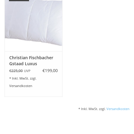
Christian Fischbacher
Gstaad Luxus
Nackenstützkissen-
€199,00
€225,00
UVP
Daunen-Höhe
* Inkl. MwSt. zzgl.
variierbar
Versandkosten
* Inkl. MwSt. zzgl.
Versandkosten