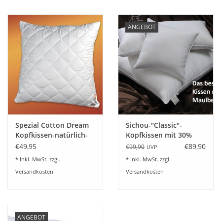
Angebote
ANGEBOT
Info-Service
Geprüfter Webshop
Über uns
Vertrag widerrufen
Spezial Cotton Dream
Sichou-"Classic"-
Kopfkissen-natürlich-
Kopfkissen mit 30%
Tel.0049(0)7322-919376
waschbar-kochfest-
Maulbeerseide - 2
€49,95
€89,90
€99,90
UVP
Garanta
Größen
* Inkl. MwSt. zzgl.
* Inkl. MwSt. zzgl.
Blog-Aktuelles
Versandkosten
Versandkosten
Marken
ANGEBOT