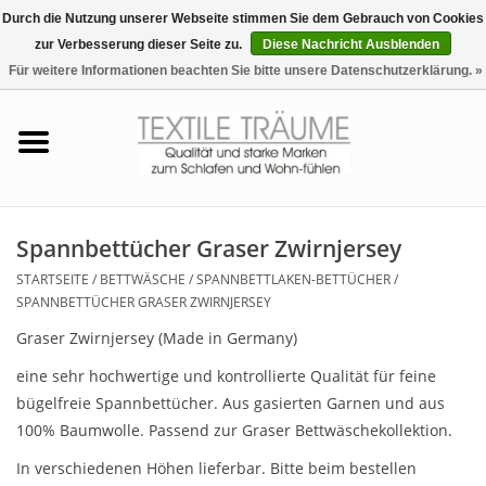
Durch die Nutzung unserer Webseite stimmen Sie dem Gebrauch von Cookies
zur Verbesserung dieser Seite zu.
Diese Nachricht Ausblenden
EUR
/
CHF
0 Artikel - €0,00
Für weitere Informationen beachten Sie bitte unsere Datenschutzerklärung. »
Startseite
Bettwäsche
Zudecken, Kissen
Spannbettücher Graser Zwirnjersey
STARTSEITE
/
BETTWÄSCHE
/
SPANNBETTLAKEN-BETTÜCHER
/
Tag & Nachtwäsche
SPANNBETTÜCHER GRASER ZWIRNJERSEY
Graser Zwirnjersey (Made in Germany)
Freizeit-Hausanzüge
eine sehr hochwertige und kontrollierte Qualität für feine
bügelfreie Spannbettücher. Aus gasierten Garnen und aus
Badezimmer & Sauna
100% Baumwolle. Passend zur Graser Bettwäschekollektion.
In verschiedenen Höhen lieferbar. Bitte beim bestellen
Haus-Bademäntel