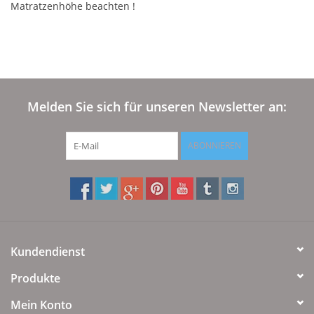
Matratzenhöhe beachten !
Plaids, Decken, Kissen
Mode & Accessoires
Melden Sie sich für unseren Newsletter an:
Edles aus Cashmere
ABONNIEREN
Tisch & Küche
Kinder
Geschenkideen und
Gutscheine
Kundendienst
Produkte
Accessoires Spa
Mein Konto