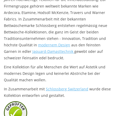
Firmengruppe gehören weltweit bekannte Marken wie
Plaids, Decken, Kissen
Ardecora, Etamine, Hodsoll McKenzie, Travers und Warner
Fabrics. In Zusammenarbeit mit der bekannten
Mode & Accessoires
Bettwäschemarke Schlossberg entstehen regelmässig neue
Bettwäsche-Kollektionen, die ganz im Geist der beiden
Traditionsunternehmen stehen - Innovation, Tradition und
Edles aus Cashmere
höchste Qualität in
modernem Design
aus den feinsten
Garnen in edler
Jaquard-Damasttechnik
gewebt oder auf
Tisch & Küche
schweizer Feinsatin edel bedruckt.
Eine Kollektion für alle Menschen die Wert auf Ästetik und
Kinder
modernes Design legen und keinerlei Abstriche bei der
Qualität machen wollen.
Geschenkideen und
In Zusammenarbeit mit
Schlossberg Switzerland
wurde diese
Gutscheine
Kollektion entworfen und gestaltet.
Accessoires Spa