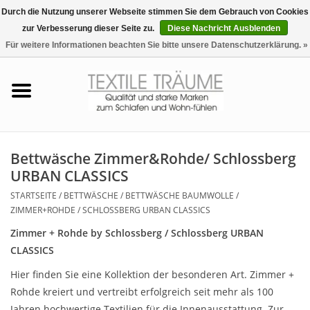
Durch die Nutzung unserer Webseite stimmen Sie dem Gebrauch von Cookies
zur Verbesserung dieser Seite zu.
Diese Nachricht Ausblenden
EUR
/
CHF
0 Artikel - €0,00
Für weitere Informationen beachten Sie bitte unsere Datenschutzerklärung. »
Startseite
Bettwäsche
Zudecken, Kissen
Bettwäsche Zimmer&Rohde/ Schlossberg
URBAN CLASSICS
Tag & Nachtwäsche
STARTSEITE
/
BETTWÄSCHE
/
BETTWÄSCHE BAUMWOLLE
/
ZIMMER+ROHDE / SCHLOSSBERG URBAN CLASSICS
Freizeit-Hausanzüge
Zimmer + Rohde by Schlossberg / Schlossberg URBAN
CLASSICS
Badezimmer & Sauna
Hier finden Sie eine Kollektion der besonderen Art. Zimmer +
Rohde kreiert und vertreibt erfolgreich seit mehr als 100
Haus-Bademäntel
Jahren hochwertige Textilien für die Innenausstattung. Zur