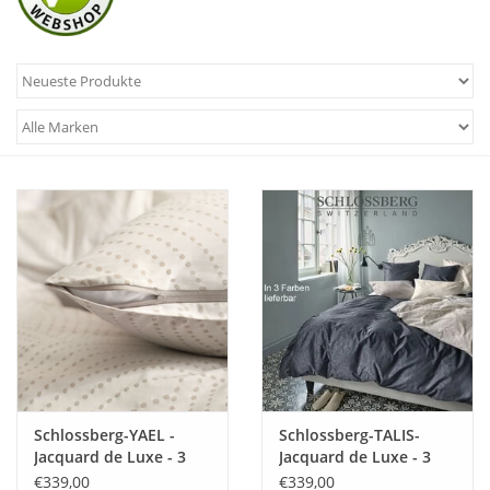
Angebote
Info-Service
Geprüfter Webshop
Über uns
Vertrag widerrufen
Tel.0049(0)7322-919376
Blog-Aktuelles
Schlossberg-YAEL -
Schlossberg-TALIS-
Marken
Jacquard de Luxe - 3
Jacquard de Luxe - 3
Farben
Farben
€339,00
€339,00