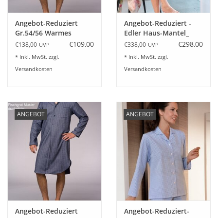
Angebot-Reduziert
Angebot-Reduziert -
Gr.54/56 Warmes
Edler Haus-Mantel_
Herren Flanell
BOTANIC-Satin und
€109,00
€298,00
€138,00
€338,00
UVP
UVP
Nachthemd Novila
Frottier
* Inkl. MwSt. zzgl.
* Inkl. MwSt. zzgl.
BENNO 8601-
Versandkosten
Versandkosten
dunkelblau
ANGEBOT
ANGEBOT
Angebot-Reduziert
Angebot-Reduziert-