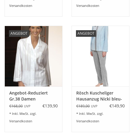
Versandkosten
Versandkosten
ANGEBOT
ANGEBOT
Angebot-Reduziert
Rösch Kuscheliger
Gr.38 Damen
Hausanzug Nicki bleu-
Schlafanzug Celine 1/1
grey
€139,90
€149,90
€168,00
€189,00
UVP
UVP
8367
* Inkl. MwSt. zzgl.
* Inkl. MwSt. zzgl.
Versandkosten
Versandkosten