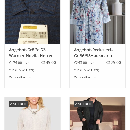
Angebot-Größe 52-
Angebot-Reduziert-
Warmer Novila Herren
Gr.36/38Hausmantel
Flanellschlafanzug
mit Kapuze Curt Bauer
€149,00
€179,00
€174,00
€245,00
UVP
UVP
Max-Reduziert
Esther 6218
* Inkl. MwSt. zzgl.
* Inkl. MwSt. zzgl.
Versandkosten
Versandkosten
ANGEBOT
ANGEBOT