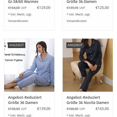
Gr.58/60 Warmes
Größe 36-Damen
Herren Flanell
Schlafanzug 7/8 Nora
€129,00
€125,00
€154,00
€139,95
UVP
UVP
Nachthemd Novila
8581 Gr.36-46 Karo
* Inkl. MwSt. zzgl.
* Inkl. MwSt. zzgl.
BENNO 8601-
hellblau
Versandkosten
Versandkosten
dunkelblau
ANGEBOT
ANGEBOT
Angebot-Reduziert
Angebot-Reduziert
Größe 36 Damen
Größe 36 Novila Damen
Schlafanzug Flanell
Schlafanzug Paula 8670
€139,00
€165,00
€158,00
€188,00
UVP
UVP
Petra 8642 1/1 blau
* Inkl. MwSt. zzgl.
* Inkl. MwSt. zzgl.