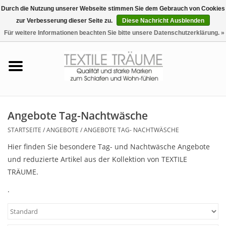
Durch die Nutzung unserer Webseite stimmen Sie dem Gebrauch von Cookies
zur Verbesserung dieser Seite zu.
Diese Nachricht Ausblenden
EUR
/
CHF
0 Artikel - €0,00
Für weitere Informationen beachten Sie bitte unsere Datenschutzerklärung. »
Startseite
Bettwäsche
Zudecken, Kissen
Angebote Tag-Nachtwäsche
STARTSEITE
/
ANGEBOTE
/
ANGEBOTE TAG- NACHTWÄSCHE
Tag & Nachtwäsche
Hier finden Sie besondere Tag- und Nachtwäsche Angebote
und reduzierte Artikel aus der Kollektion von TEXTILE
Freizeit-Hausanzüge
TRÄUME.
.
Badezimmer & Sauna
Haus-Bademäntel