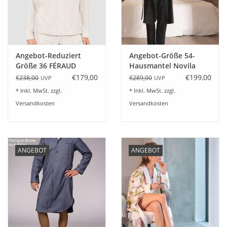
Angebot-Reduziert
Angebot-Größe 54-
Größe 36 FÉRAUD
Hausmantel Novila
Kuscheliger Hausanzug
LORD 8214 Twill Karo
€179,00
€199,00
€238,00
€289,00
UVP
UVP
Homedress Feinstrick
* Inkl. MwSt. zzgl.
* Inkl. MwSt. zzgl.
Fleece-heather nature
Versandkosten
Versandkosten
ANGEBOT
ANGEBOT