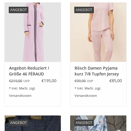
Angebote
ANGEBOT
ANGEBOT
Info-Service
Geprüfter Webshop
Über uns
Angebot-Reduziert !
Rösch Damen Pyjama
Vertrag widerrufen
Größe 46 FÉRAUD
kurz 7/8 Tupfen Jersey
Kuscheliger
rosewood 100%
€195,00
€85,00
€219,00
€99,90
UVP
UVP
Tel.0049(0)7322-919376
Bademantel lang
Baumwolle
* Inkl. MwSt. zzgl.
* Inkl. MwSt. zzgl.
Hausmantel mit
Versandkosten
Versandkosten
Reißverschluß Fleece
Blog-Aktuelles
Fb.pale-rose
Marken
ANGEBOT
ANGEBOT