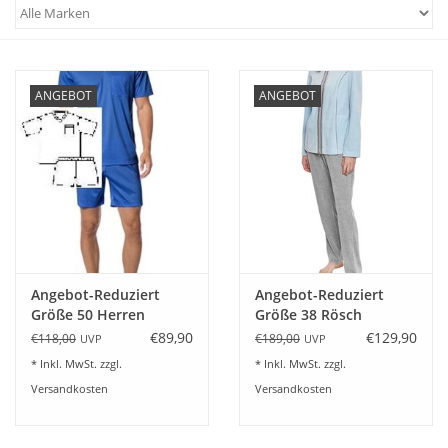
Plaids, Decken, Kissen
ANGEBOT
ANGEBOT
Mode & Accessoires
Edles aus Cashmere
Tisch & Küche
Kinder
Angebot-Reduziert
Angebot-Reduziert
Größe 50 Herren
Größe 38 Rösch
Geschenkideen und
Schlafanzug Novila SIR
Kuscheliger Hausanzug
€89,90
€129,90
€118,00
€189,00
UVP
UVP
Gutscheine
8061/61 kurz-blau
Nicki bleu-grey
* Inkl. MwSt. zzgl.
* Inkl. MwSt. zzgl.
Versandkosten
Versandkosten
Accessoires Spa