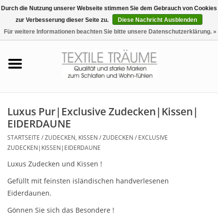
Durch die Nutzung unserer Webseite stimmen Sie dem Gebrauch von Cookies
zur Verbesserung dieser Seite zu.
Diese Nachricht Ausblenden
EUR
/
CHF
0 Artikel - €0,00
Für weitere Informationen beachten Sie bitte unsere Datenschutzerklärung. »
Startseite
Bettwäsche
Zudecken, Kissen
Luxus Pur|Exclusive Zudecken|Kissen|
EIDERDAUNE
Tag & Nachtwäsche
STARTSEITE
/
ZUDECKEN, KISSEN
/
ZUDECKEN
/
EXCLUSIVE
ZUDECKEN|KISSEN|EIDERDAUNE
Freizeit-Hausanzüge
Luxus Zudecken und Kissen !
Gefüllt mit feinsten isländischen handverlesenen
Badezimmer & Sauna
Eiderdaunen.
Gönnen Sie sich das Besondere !
Haus-Bademäntel