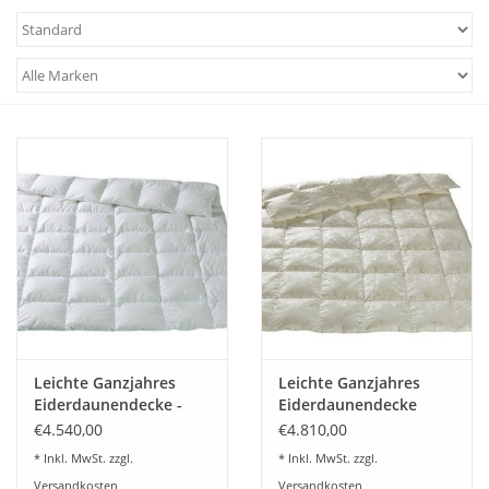
Plaids, Decken, Kissen
Mode & Accessoires
Edles aus Cashmere
Tisch & Küche
Kinder
Geschenkideen und
Gutscheine
Leichte Ganzjahres
Leichte Ganzjahres
Eiderdaunendecke -
Eiderdaunendecke
Batist -
Seide
€4.540,00
€4.810,00
Accessoires Spa
* Inkl. MwSt. zzgl.
* Inkl. MwSt. zzgl.
Versandkosten
Versandkosten