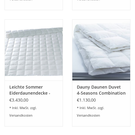
Angebote
Info-Service
Geprüfter Webshop
Über uns
Vertrag widerrufen
Leichte Sommer
Dauny Daunen Duvet
Tel.0049(0)7322-919376
Eiderdaunendecke -
4-Seasons Combination
Batist
€3.430,00
€1.130,00
Blog-Aktuelles
* Inkl. MwSt. zzgl.
* Inkl. MwSt. zzgl.
Versandkosten
Versandkosten
Marken