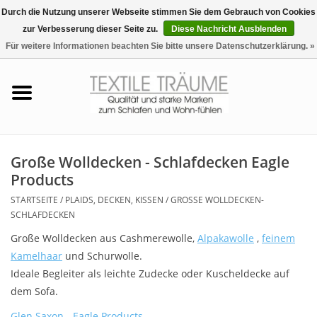
Durch die Nutzung unserer Webseite stimmen Sie dem Gebrauch von Cookies
zur Verbesserung dieser Seite zu.
Diese Nachricht Ausblenden
EUR
/
CHF
0 Artikel - €0,00
Für weitere Informationen beachten Sie bitte unsere Datenschutzerklärung. »
Startseite
Bettwäsche
Zudecken, Kissen
Große Wolldecken - Schlafdecken Eagle
Products
Tag & Nachtwäsche
STARTSEITE
/
PLAIDS, DECKEN, KISSEN
/
GROSSE WOLLDECKEN-S
CHLAFDECKEN
Freizeit-Hausanzüge
Große Wolldecken aus Cashmerewolle,
Alpakawolle
,
feinem
Kamelhaar
und Schurwolle.
Badezimmer & Sauna
Ideale Begleiter als leichte Zudecke oder Kuscheldecke auf
dem Sofa.
Haus-Bademäntel
Glen Saxon
-
Eagle Products