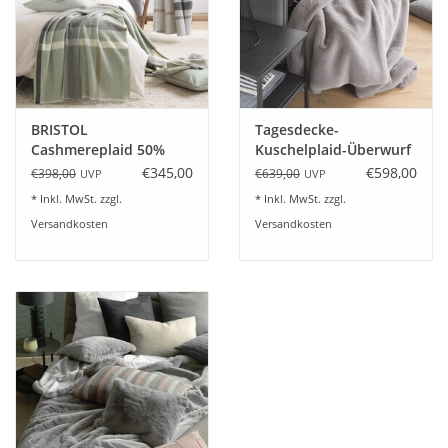
Angebote
Info-Service
Geprüfter Webshop
BRISTOL
Tagesdecke-
Cashmereplaid 50%
Kuschelplaid-Überwurf
Cashmere 50%
VERMONT 145x200 cm
€345,00
€598,00
€398,00
€639,00
UVP
UVP
Über uns
Schurwolle 3 Farben
* Inkl. MwSt. zzgl.
* Inkl. MwSt. zzgl.
Versandkosten
Versandkosten
Vertrag widerrufen
Tel.0049(0)7322-919376
Blog-Aktuelles
Marken