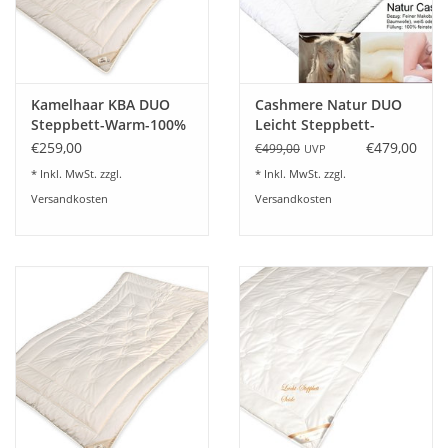
Angebote
Info-Service
Kamelhaar KBA DUO
Cashmere Natur DUO
Geprüfter Webshop
Steppbett-Warm-100%
Leicht Steppbett-
feinstes Kamelhaar -
Ganzjahresdecke
€259,00
€479,00
€499,00
UVP
Garanta
* Inkl. MwSt. zzgl.
* Inkl. MwSt. zzgl.
Über uns
Versandkosten
Versandkosten
Vertrag widerrufen
Tel.0049(0)7322-919376
Blog-Aktuelles
Marken