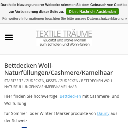
Durch die Nutzung unserer Webseite stimmen Sie dem Gebrauch von Cookies
zur Verbesserung dieser Seite zu.
Diese Nachricht Ausblenden
EUR
/
CHF
0 Artikel - €0,00
Für weitere Informationen beachten Sie bitte unsere Datenschutzerklärung. »
Startseite
Bettwäsche
Zudecken, Kissen
Bettdecken Woll-
Naturfüllungen/Cashmere/Kamelhaar
Tag & Nachtwäsche
STARTSEITE
/
ZUDECKEN, KISSEN
/
ZUDECKEN
/
BETTDECKEN WOLL-
NATURFÜLLUNGEN/CASHMERE/KAMELHAAR
Freizeit-Hausanzüge
Hier finden Sie hochwertige
Bettdecken
mit Cashmere- und
Wollfüllung
Badezimmer & Sauna
für Sommer- oder Winter ! Markenprodukte von
Dauny
aus
der Schweiz.
Haus-Bademäntel