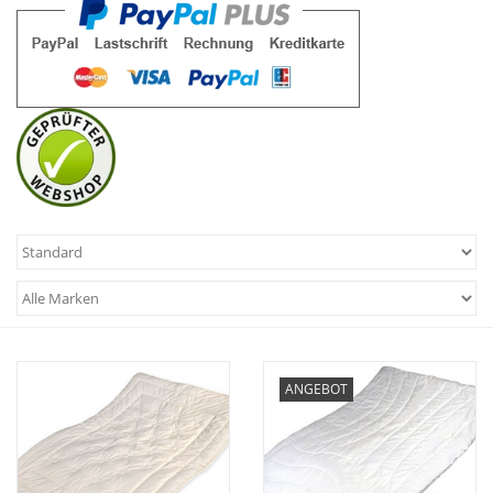
Plaids, Decken, Kissen
Mode & Accessoires
Edles aus Cashmere
Tisch & Küche
Kinder
Geschenkideen und
Gutscheine
ANGEBOT
Accessoires Spa