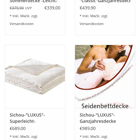
Sommerdecke -Leicht-
"Classic"Ganzjahresdecke
Maulbeerseide
-Mittel-Maulbeerseide
€339,00
€439,90
€379,90
UVP
* Inkl. MwSt. zzgl.
* Inkl. MwSt. zzgl.
Versandkosten
Versandkosten
Sichou-"LUXUS"-
Sichou-"LUXUS"-
Superleicht-
Ganzjahresdecke
Sommerdecke-
mittel-Maulbeerseide
€689,00
€989,00
Maulbeerseide
* Inkl. MwSt. zzgl.
* Inkl. MwSt. zzgl.