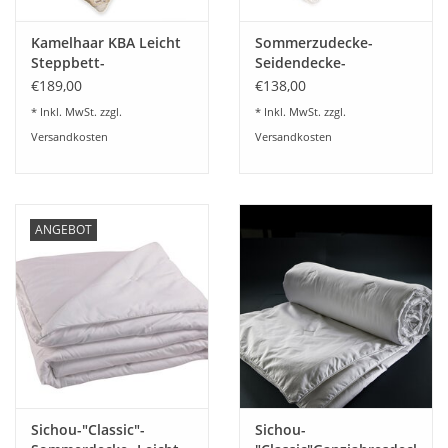
Kamelhaar KBA Leicht
Sommerzudecke-
Steppbett-
Seidendecke-
Sommerdecke-100%
Seidenfüllung-luftig
€189,00
€138,00
feinstes Kamelhaar
leicht
* Inkl. MwSt. zzgl.
* Inkl. MwSt. zzgl.
Versandkosten
Versandkosten
ANGEBOT
Sichou-"Classic"-
Sichou-