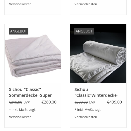
Versandkosten
Versandkosten
ANGEBOT
ANGEBOT
Sichou-"Classic"-
Sichou-
Sommerdecke -Super
"Classic"Winterdecke-
leicht-Maulbeerseide
warm - Maulbeerseide
€289,00
€499,00
€319,90
€539,00
UVP
UVP
* Inkl. MwSt. zzgl.
* Inkl. MwSt. zzgl.
Versandkosten
Versandkosten