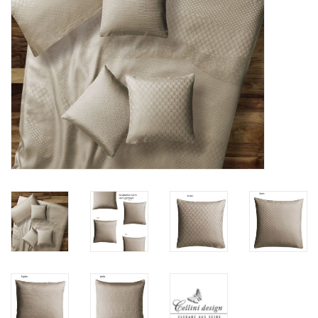
Plaids, Decken, Kissen
Mode & Accessoires
Edles aus Cashmere
Tisch & Küche
Kinder
Geschenkideen und
Gutscheine
Accessoires Spa