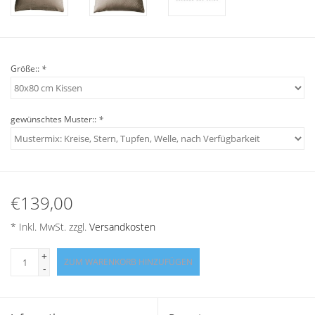
Angebote
Info-Service
Größe::
*
Geprüfter Webshop
gewünschtes Muster::
*
Über uns
Vertrag widerrufen
€139,00
Tel.0049(0)7322-919376
* Inkl. MwSt. zzgl.
Versandkosten
Blog-Aktuelles
+
ZUM WARENKORB HINZUFÜGEN
-
Marken