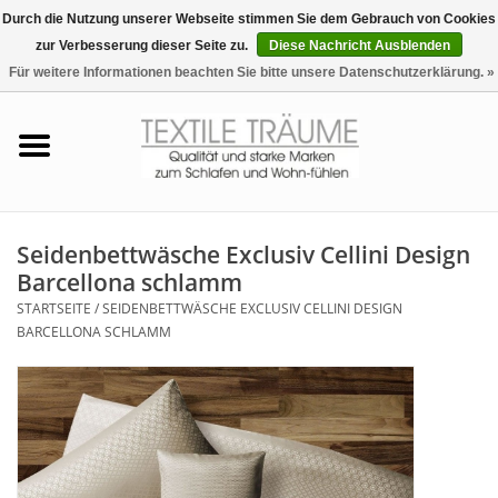
Durch die Nutzung unserer Webseite stimmen Sie dem Gebrauch von Cookies
zur Verbesserung dieser Seite zu.
Diese Nachricht Ausblenden
EUR
/
CHF
0 Artikel - €0,00
Für weitere Informationen beachten Sie bitte unsere Datenschutzerklärung. »
Startseite
Bettwäsche
Zudecken, Kissen
Seidenbettwäsche Exclusiv Cellini Design
Barcellona schlamm
Tag & Nachtwäsche
STARTSEITE
/
SEIDENBETTWÄSCHE EXCLUSIV CELLINI DESIGN
BARCELLONA SCHLAMM
Freizeit-Hausanzüge
Badezimmer & Sauna
Haus-Bademäntel