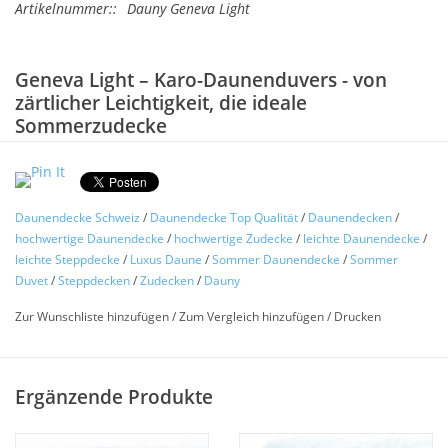
Artikelnummer::
Dauny Geneva Light
Geneva Light – Karo-Daunenduvers - von
zärtlicher Leichtigkeit, die ideale
Sommerzudecke
Durchgesteppt - extra leicht und doch kuschelig.
Durchgesteppte Karos verhindern ein Verrutschen des
Inhaltes.
Daunendecke Schweiz
/
Daunendecke Top Qualität
/
Daunendecken
/
hochwertige Daunendecke
/
hochwertige Zudecke
/
leichte Daunendecke
/
leichte Steppdecke
/
Luxus Daune
/
Sommer Daunendecke
/
Sommer
Die gesteppten Karo-Duvets vermitteln mit ihrer
Duvet
/
Steppdecken
/
Zudecken
/
Dauny
zärtlichenLeichtigkeit Schlafgenuss vom Feinsten. In den
Stoff auf Stoff gesteppten Karos kann die Füllung nicht
Zur Wunschliste hinzufügen
/
Zum Vergleich hinzufügen
/
Drucken
verrutschen und bleibt immer schön gleichmässig
verteilt. Die traumhaft leichten Duvets sind gefüllt mitbe
sonders hochwertigen Daunen - spürbar sanft und
Ergänzende Produkte
zärtlich.
Die Webart und Ausrüstung des besonders hochwertigen