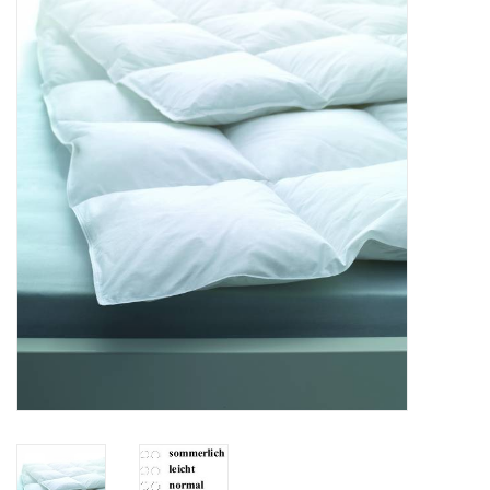
Plaids, Decken, Kissen
Mode & Accessoires
Edles aus Cashmere
Tisch & Küche
Kinder
Geschenkideen und
Gutscheine
Accessoires Spa