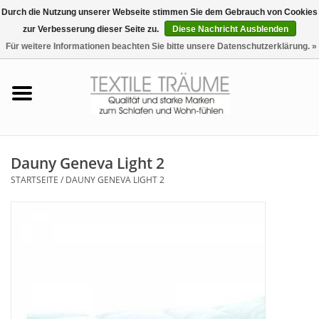
Durch die Nutzung unserer Webseite stimmen Sie dem Gebrauch von Cookies
zur Verbesserung dieser Seite zu.
Diese Nachricht Ausblenden
EUR
/
CHF
0 Artikel - €0,00
Für weitere Informationen beachten Sie bitte unsere Datenschutzerklärung. »
Startseite
Bettwäsche
Zudecken, Kissen
Dauny Geneva Light 2
STARTSEITE
/
DAUNY GENEVA LIGHT 2
Tag & Nachtwäsche
Freizeit-Hausanzüge
Badezimmer & Sauna
Haus-Bademäntel