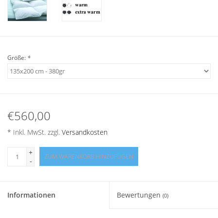
Angebote
Info-Service
Größe:
*
Geprüfter Webshop
Über uns
€560,00
Vertrag widerrufen
* Inkl. MwSt. zzgl.
Versandkosten
Tel.0049(0)7322-919376
+
ZUM WARENKORB HINZUFÜGEN
-
Blog-Aktuelles
Informationen
Bewertungen
Marken
(0)