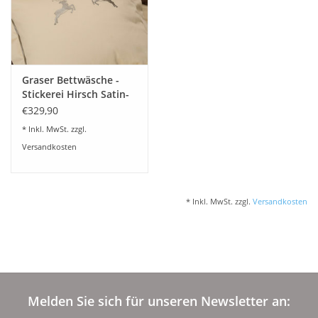
Angebote
Info-Service
Graser Bettwäsche -
Geprüfter Webshop
Stickerei Hirsch Satin-
mandel
€329,90
Über uns
* Inkl. MwSt. zzgl.
Versandkosten
Vertrag widerrufen
* Inkl. MwSt. zzgl.
Versandkosten
Tel.0049(0)7322-919376
Blog-Aktuelles
Marken
Melden Sie sich für unseren Newsletter an: