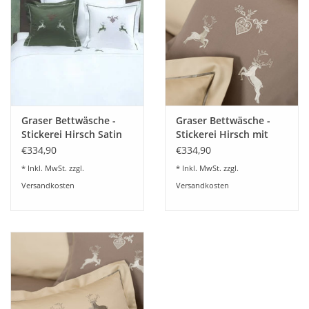
Plaids, Decken, Kissen
Mode & Accessoires
Edles aus Cashmere
Graser Bettwäsche -
Graser Bettwäsche -
Stickerei Hirsch Satin
Stickerei Hirsch mit
Tisch & Küche
weiß
Herz- Satin-chincilla
€334,90
€334,90
* Inkl. MwSt. zzgl.
* Inkl. MwSt. zzgl.
Kinder
Versandkosten
Versandkosten
Geschenkideen und
Gutscheine
Accessoires Spa