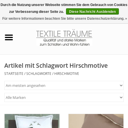
Durch die Nutzung unserer Webseite stimmen Sie dem Gebrauch von Cookies
zur Verbesserung dieser Seite zu.
Diese Nachricht Ausblenden
EUR
/
CHF
0 Artikel - €0,00
Für weitere Informationen beachten Sie bitte unsere Datenschutzerklärung. »
Startseite
Bettwäsche
Zudecken, Kissen
Artikel mit Schlagwort Hirschmotive
STARTSEITE
/
SCHLAGWORTE
/
HIRSCHMOTIVE
Tag & Nachtwäsche
Freizeit-Hausanzüge
Badezimmer & Sauna
Haus-Bademäntel