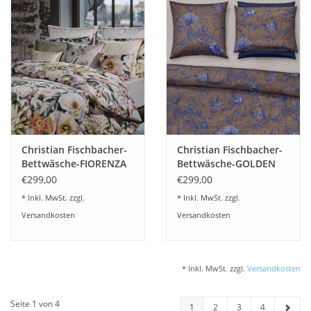
Christian Fischbacher-
Christian Fischbacher-
Bettwäsche-FIORENZA
Bettwäsche-GOLDEN
GARDEN-schweizer
€299,00
€299,00
Satin
* Inkl. MwSt. zzgl.
* Inkl. MwSt. zzgl.
Versandkosten
Versandkosten
* Inkl. MwSt. zzgl.
Versandkosten
Seite 1 von 4
1
2
3
4