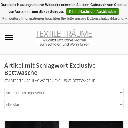
Durch die Nutzung unserer Webseite stimmen Sie dem Gebrauch von Cookies
zur Verbesserung dieser Seite zu.
Diese Nachricht Ausblenden
EUR
/
CHF
0 Artikel - €0,00
Für weitere Informationen beachten Sie bitte unsere Datenschutzerklärung. »
Startseite
Bettwäsche
Zudecken, Kissen
Artikel mit Schlagwort Exclusive
Bettwäsche
Tag & Nachtwäsche
STARTSEITE
/
SCHLAGWORTE
/
EXCLUSIVE BETTWÄSCHE
Freizeit-Hausanzüge
Badezimmer & Sauna
Haus-Bademäntel