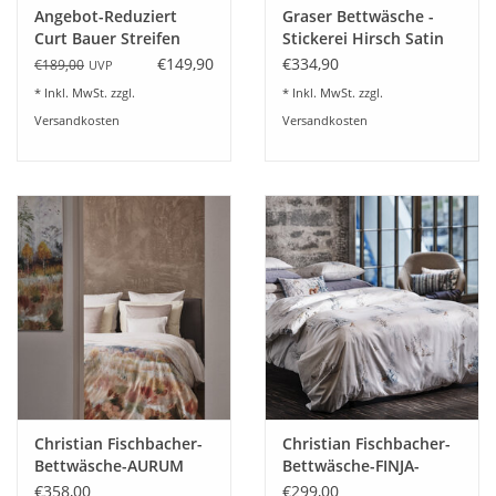
Angebot-Reduziert
Graser Bettwäsche -
Curt Bauer Streifen
Stickerei Hirsch Satin
Bettwäsche Como
weiß
€149,90
€334,90
€189,00
UVP
toffee
* Inkl. MwSt. zzgl.
* Inkl. MwSt. zzgl.
Versandkosten
Versandkosten
Christian Fischbacher-
Christian Fischbacher-
Bettwäsche-AURUM
Bettwäsche-FINJA-
Wintermotive
€358,00
€299,00