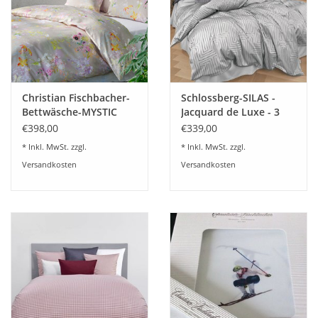
Angebote
Info-Service
Geprüfter Webshop
Christian Fischbacher-
Schlossberg-SILAS -
Bettwäsche-MYSTIC
Jacquard de Luxe - 3
GARDEN-schweizer
Farben
Über uns
€398,00
€339,00
Satin
* Inkl. MwSt. zzgl.
* Inkl. MwSt. zzgl.
Versandkosten
Versandkosten
Vertrag widerrufen
Tel.0049(0)7322-919376
Blog-Aktuelles
Marken