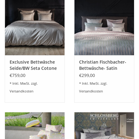
Plaids, Decken, Kissen
Mode & Accessoires
Edles aus Cashmere
Exclusive Bettwäsche
Christian Fischbacher-
Tisch & Küche
Seide/BW Seta Cotone
Bettwäsche- Satin
305 Bronze-Gold-Silber
RHYTHM
€759,00
€299,00
Christian Fischbacher
Kinder
* Inkl. MwSt. zzgl.
* Inkl. MwSt. zzgl.
Versandkosten
Versandkosten
Geschenkideen und
Gutscheine
Accessoires Spa