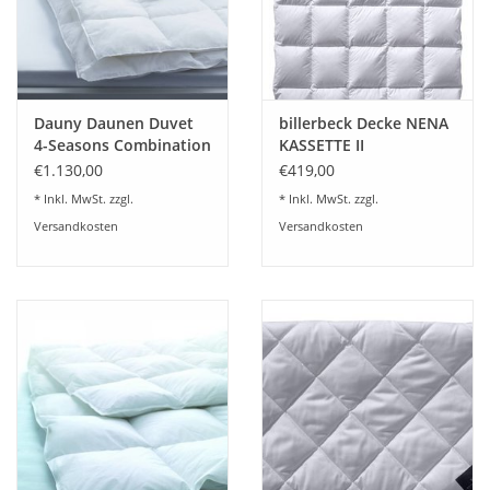
Angebote
Info-Service
Dauny Daunen Duvet
billerbeck Decke NENA
Geprüfter Webshop
4-Seasons Combination
KASSETTE II
€1.130,00
€419,00
Über uns
* Inkl. MwSt. zzgl.
* Inkl. MwSt. zzgl.
Versandkosten
Versandkosten
Vertrag widerrufen
Tel.0049(0)7322-919376
Blog-Aktuelles
Marken