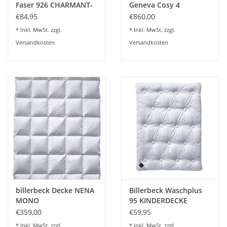
Faser 926 CHARMANT-
Geneva Cosy 4
Superlight
€84,95
€860,00
* Inkl. MwSt. zzgl.
* Inkl. MwSt. zzgl.
Versandkosten
Versandkosten
billerbeck Decke NENA
Billerbeck Waschplus
MONO
95 KINDERDECKE
Superlight
€359,00
€59,95
* Inkl. MwSt. zzgl.
* Inkl. MwSt. zzgl.