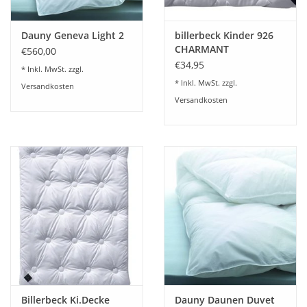
Dauny Geneva Light 2
billerbeck Kinder 926
CHARMANT
€560,00
FLACHKISSEN
€34,95
* Inkl. MwSt. zzgl.
* Inkl. MwSt. zzgl.
Versandkosten
Versandkosten
Billerbeck Ki.Decke
Dauny Daunen Duvet