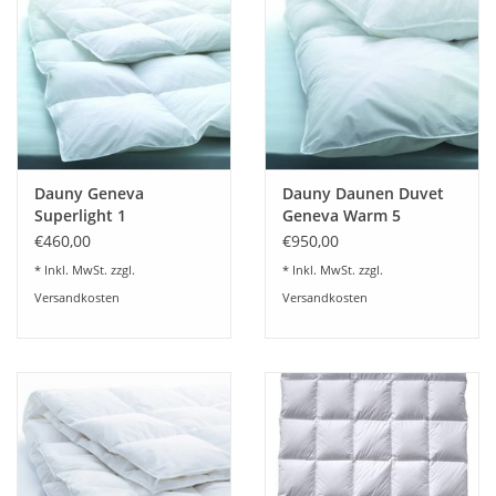
Plaids, Decken, Kissen
Mode & Accessoires
Edles aus Cashmere
Dauny Geneva
Dauny Daunen Duvet
Superlight 1
Geneva Warm 5
Tisch & Küche
€460,00
€950,00
* Inkl. MwSt. zzgl.
* Inkl. MwSt. zzgl.
Kinder
Versandkosten
Versandkosten
Geschenkideen und
Gutscheine
Accessoires Spa