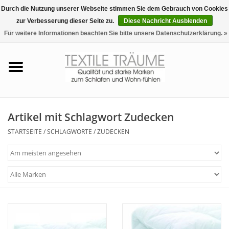
Durch die Nutzung unserer Webseite stimmen Sie dem Gebrauch von Cookies
zur Verbesserung dieser Seite zu.
Diese Nachricht Ausblenden
EUR
/
CHF
0 Artikel - €0,00
Für weitere Informationen beachten Sie bitte unsere Datenschutzerklärung. »
Startseite
Bettwäsche
Zudecken, Kissen
Artikel mit Schlagwort Zudecken
STARTSEITE
/
SCHLAGWORTE
/
ZUDECKEN
Tag & Nachtwäsche
Freizeit-Hausanzüge
Badezimmer & Sauna
Haus-Bademäntel