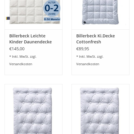
AIRSOFT - 100 % Polyester-Micro-Hohlfaser
Wärmepunkte:
Billerbeck Leichte
Billerbeck Ki.Decke
leichte Kinderzudecke -
Kinder Daunendecke
Cottonfresh
NENA - light
€145,00
€89,95
Bezug
* Inkl. MwSt. zzgl.
* Inkl. MwSt. zzgl.
100 % Baumwolle
Versandkosten
Versandkosten
Füllung
100 % Polyester