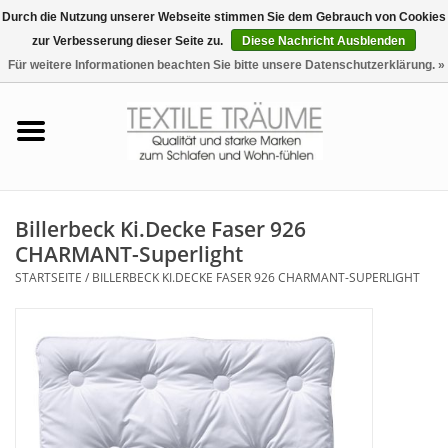
Durch die Nutzung unserer Webseite stimmen Sie dem Gebrauch von Cookies
zur Verbesserung dieser Seite zu.
Diese Nachricht Ausblenden
EUR
/
CHF
0 Artikel - €0,00
Für weitere Informationen beachten Sie bitte unsere Datenschutzerklärung. »
Startseite
Bettwäsche
Zudecken, Kissen
Billerbeck Ki.Decke Faser 926
CHARMANT-Superlight
Tag & Nachtwäsche
STARTSEITE
/
BILLERBECK KI.DECKE FASER 926 CHARMANT-SUPERLIGHT
Freizeit-Hausanzüge
Badezimmer & Sauna
Haus-Bademäntel