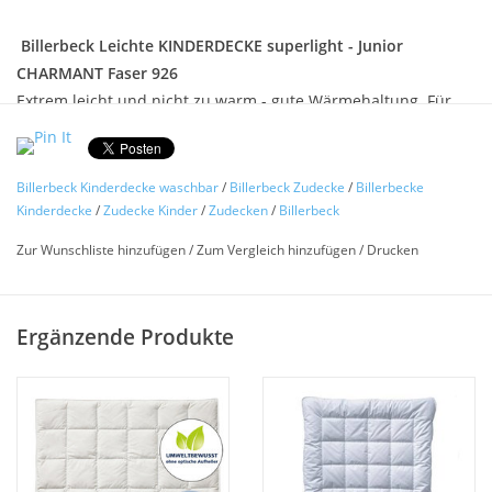
Billerbeck Leichte KINDERDECKE superlight - Junior
CHARMANT Faser 926
Extrem leicht und nicht zu warm - gute Wärmehaltung. Für
häufiges Waschen geeignet, daher auch Allergiker freundlich.
Waschbar: bis 60 °C.
Selbstregulierendes, konstantes Mikro-Schlafklima
Billerbeck Kinderdecke waschbar
/
Billerbeck Zudecke
/
Billerbecke
Hoher Wärmekomfort bei gleichzeitg deutlich geringerem
Kinderdecke
/
Zudecke Kinder
/
Zudecken
/
Billerbeck
Gewicht
Zur Wunschliste hinzufügen
/
Zum Vergleich hinzufügen
/
Drucken
Superfeiner, atmungsaktiver Bezug
Bezug: Kuschelweicher feiner Satin aus 100 % Baumwolle
mit hydrophiler Ausrüstung
Ergänzende Produkte
Füllung: AIRSOFT® aus 100 % Polyester
Zusatznutzen
Entwickelt von der billerbeck Stiftung Schlaf & Gesundheit
100 % Baumwolle
Allergiker geeignet