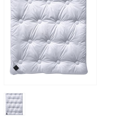
Plaids, Decken, Kissen
Mode & Accessoires
Edles aus Cashmere
Tisch & Küche
Kinder
Geschenkideen und
Gutscheine
Accessoires Spa