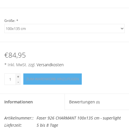
Angebote
Info-Service
Größe:
*
Geprüfter Webshop
Über uns
€84,95
* Inkl. MwSt. zzgl.
Versandkosten
Vertrag widerrufen
+
ZUM WARENKORB HINZUFÜGEN
-
Tel.0049(0)7322-919376
Blog-Aktuelles
Informationen
Bewertungen
(0)
Marken
Artikelnummer::
Faser 926 CHARMANT 100x135 cm - superlight
Lieferzeit:
5 bis 8 Tage