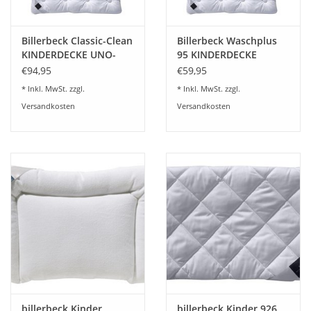
Billerbeck Classic-Clean
Billerbeck Waschplus
KINDERDECKE UNO-
95 KINDERDECKE
Charmant 926
Superlight
€94,95
€59,95
* Inkl. MwSt. zzgl.
* Inkl. MwSt. zzgl.
Versandkosten
Versandkosten
billerbeck Kinder
billerbeck Kinder 926