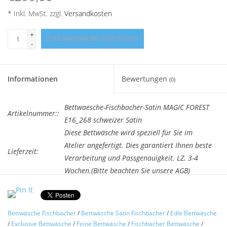
* Inkl. MwSt. zzgl.
Versandkosten
+
ZUM WARENKORB HINZUFÜGEN
-
Informationen
Bewertungen
(0)
Bettwaesche-Fischbacher-Satin MAGIC FOREST
Artikelnummer::
E16_268 schweizer Satin
Diese Bettwäsche wird speziell für Sie im
Atelier angefertigt. Dies garantiert Ihnen beste
Lieferzeit:
Verarbeitung und Passgenauigkeit. LZ. 3-4
Wochen.(Bitte beachten Sie unsere AGB)
2 für je €284,05 kaufen und 5% sparen
Satin Bettwäsche
MAGIC FOREST
Bettwäsche Fischbacher
/
Bettwäsche Satin Fischbacher
/
Edle Bettwäsche
Christian Fischbacher
(Atelier Bettwäsche von
/
Exclusive Bettwäsche
/
Feine Bettwäsche
/
Fischbacher Bettwäsche
/