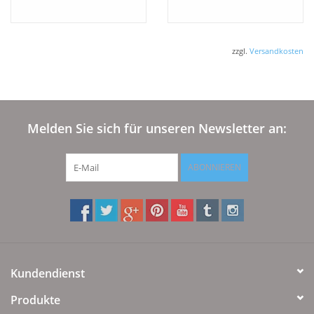
Verarbeitung Standard:
Kissen mit Kuvertverschluß, Bezug
zzgl.
Versandkosten
mit Knopfverschluß.
Auf Wunsch auch
Verarbeitung mit Reißverschluß
, wählen
Sie die Verschlußart im Warenkorb.
Die passenden Uni Kissenbezüge können gerne dazu bestellt
Melden Sie sich für unseren Newsletter an:
werden.
ABONNIEREN
Sondergrößen können gerne nach Wunsch angefertigt
werden,Sondermacharten sind möglich !
Gerne beraten wir Sie dazu
07322-919376
Kundendienst
Produkte