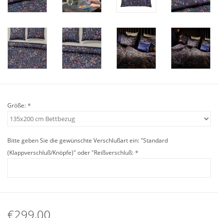
Angebote
Info-Service
Geprüfter Webshop
Über uns
Größe:
*
Vertrag widerrufen
Bitte geben Sie die gewünschte Verschlußart ein: "Standard
Tel.0049(0)7322-919376
(Klappverschluß/Knöpfe)" oder "Reißverschluß:
*
Blog-Aktuelles
Marken
€299,00