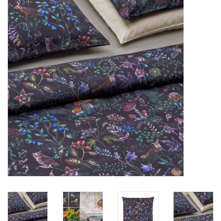
Plaids, Decken, Kissen
Mode & Accessoires
Edles aus Cashmere
Tisch & Küche
Kinder
Geschenkideen und
Gutscheine
Accessoires Spa