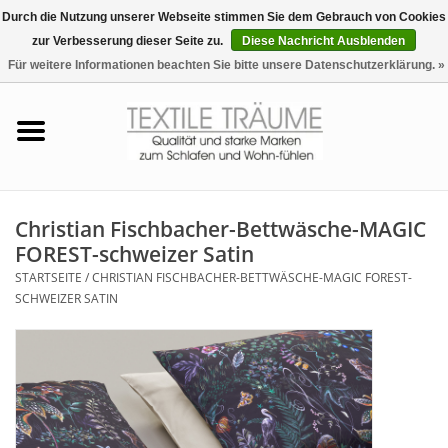
Durch die Nutzung unserer Webseite stimmen Sie dem Gebrauch von Cookies
zur Verbesserung dieser Seite zu.
Diese Nachricht Ausblenden
EUR
/
CHF
0 Artikel - €0,00
Für weitere Informationen beachten Sie bitte unsere Datenschutzerklärung. »
Startseite
Bettwäsche
Zudecken, Kissen
Christian Fischbacher-Bettwäsche-MAGIC
FOREST-schweizer Satin
Tag & Nachtwäsche
STARTSEITE
/
CHRISTIAN FISCHBACHER-BETTWÄSCHE-MAGIC FOREST-
SCHWEIZER SATIN
Freizeit-Hausanzüge
Badezimmer & Sauna
Haus-Bademäntel