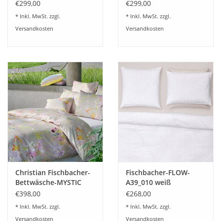
GARDEN-schweizer
SEASON-schweizer
€299,00
€299,00
Deckenbezug mit Knopfverschluss.
Satin
Satin
* Inkl. MwSt. zzgl.
* Inkl. MwSt. zzgl.
Sollte das passende Maß nicht in der Auswahl zu finden sein
Versandkosten
Versandkosten
oder Sie möchten einen Kissenbezug mit Stehsaum, können
Sie uns das Wunschmaß mitteilen und wir unterbreiten Ihnen
gerne ein Angebot dazu.
Dieser hochwertige Druck wird in der Schweiz produziert auf
feinster Swiss Cotton Qualität.
Pflegehinweise
Christian Fischbacher-
Fischbacher-FLOW-
Bettwäsche-MYSTIC
A39_010 weiß
GARDEN-schweizer
Seersucker
€398,00
€268,00
Satin
* Inkl. MwSt. zzgl.
* Inkl. MwSt. zzgl.
Versandkosten
Versandkosten