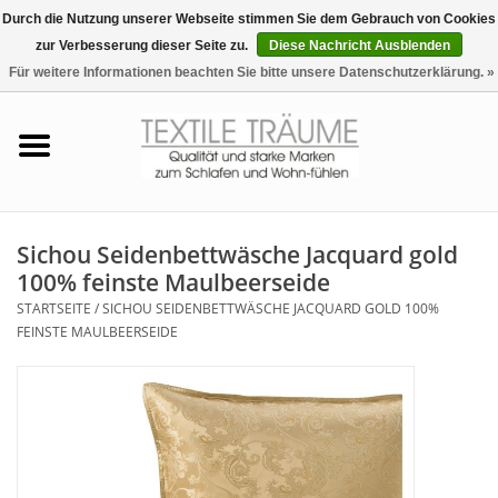
Durch die Nutzung unserer Webseite stimmen Sie dem Gebrauch von Cookies
zur Verbesserung dieser Seite zu.
Diese Nachricht Ausblenden
EUR
/
CHF
0 Artikel - €0,00
Für weitere Informationen beachten Sie bitte unsere Datenschutzerklärung. »
Startseite
Bettwäsche
Zudecken, Kissen
Sichou Seidenbettwäsche Jacquard gold
100% feinste Maulbeerseide
Tag & Nachtwäsche
STARTSEITE
/
SICHOU SEIDENBETTWÄSCHE JACQUARD GOLD 100%
FEINSTE MAULBEERSEIDE
Freizeit-Hausanzüge
Badezimmer & Sauna
Haus-Bademäntel