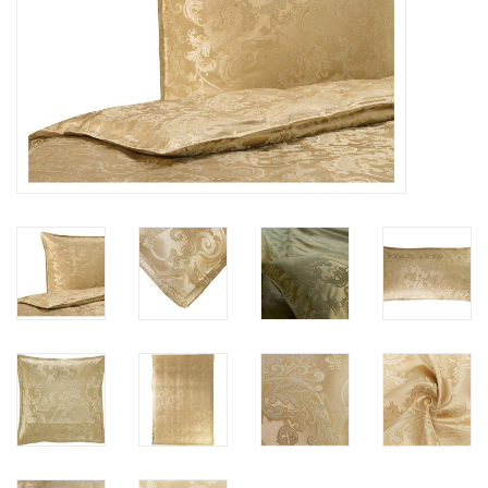
Plaids, Decken, Kissen
Mode & Accessoires
Edles aus Cashmere
Tisch & Küche
Kinder
Geschenkideen und
Gutscheine
Accessoires Spa