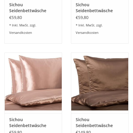
Sichou
Sichou
Seidenbettwäsche
Seidenbettwäsche
Satin umbragrau Uni
Satin gold-champagner
€59,80
€59,80
100% feinste
Uni 100% feinste
* Inkl. MwSt. zzgl.
* Inkl. MwSt. zzgl.
Maulbeerseide
Maulbeerseide
Versandkosten
Versandkosten
Sichou
Sichou
Seidenbettwäsche
Seidenbettwäsche
Satin blassbraun Uni
Satin nußbraun Uni
€59,80
€149,80