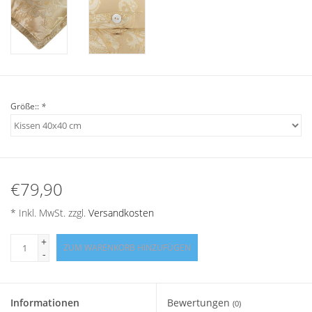
Angebote
Info-Service
Geprüfter Webshop
Größe::
*
Über uns
Vertrag widerrufen
€79,90
Tel.0049(0)7322-919376
* Inkl. MwSt. zzgl.
Versandkosten
Blog-Aktuelles
+
ZUM WARENKORB HINZUFÜGEN
-
Marken
Informationen
Bewertungen
(0)