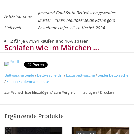
Jacquard Gold-Satin Bettwäsche gewebtes
Artikelnummer::
Muster - 100% Maulbeerseide Farbe gold
Lieferzeit:
Bestellbar Lieferzeit ca.Herbst 2024
2 für je €71,91 kaufen und 10% sparen
Schlafen wie im Märchen ...
Schlafen wie nie zuvor – in Seide von Sichou, der
Seidenmanufaktur
Bettwäsche Seide
/
Bettwäsche Uni
/
Luxusbettwäsche
/
Seidenbettwäsche
Jacquard GOLD
Feinste Bettwäsche Satin 100% Maulbeerseide
/
Sichou Seidenmanufaktur
Farbe gold
Zur Wunschliste hinzufügen
/
Zum Vergleich hinzufügen
/
Drucken
- Sondergrößen auf Anfrage -
Die gewebten Seidenmuster von SICHOU bestechen durch
ihre einmalige Optik, den Glanz und die angenehme glatte
Ergänzende Produkte
seidige Oberfläche.
Konfektion: Kissen- und Deckbettbezug mit ca. 1 cm