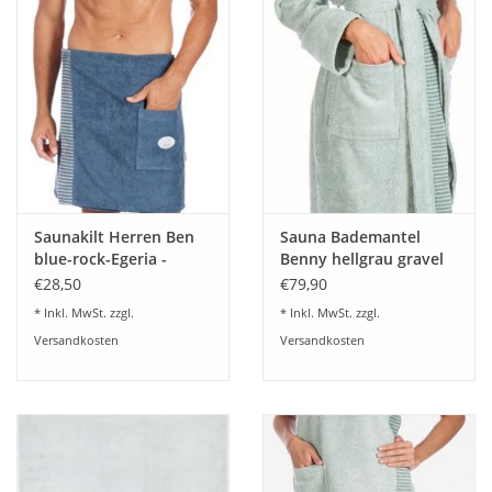
Saunakilt Herren Ben
Sauna Bademantel
blue-rock-Egeria -
Benny hellgrau gravel
21
€28,50
€79,90
* Inkl. MwSt. zzgl.
* Inkl. MwSt. zzgl.
Versandkosten
Versandkosten