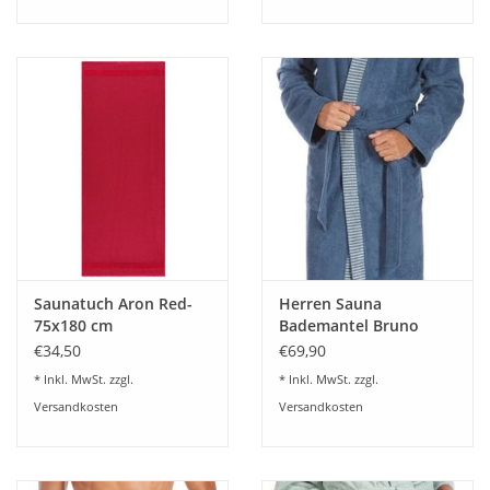
Kontrollen unserer Qualitätssicherung und ist nach Öko-Tex-
Standard 100 zertifiziert (Prüfnummer: 09.0.67812).
Saunatuch Aron Red-
Herren Sauna
75x180 cm
Bademantel Bruno
blue-rock
€34,50
€69,90
* Inkl. MwSt. zzgl.
* Inkl. MwSt. zzgl.
Versandkosten
Versandkosten