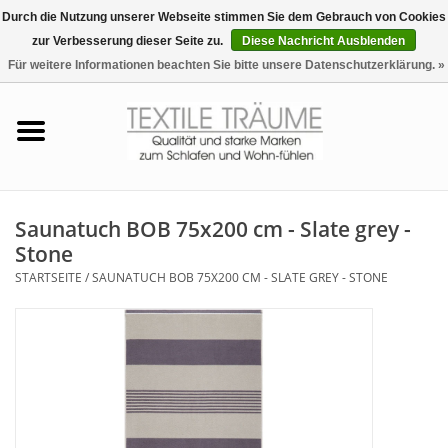
Durch die Nutzung unserer Webseite stimmen Sie dem Gebrauch von Cookies
zur Verbesserung dieser Seite zu.
Diese Nachricht Ausblenden
EUR
/
CHF
0 Artikel - €0,00
Für weitere Informationen beachten Sie bitte unsere Datenschutzerklärung. »
Startseite
Bettwäsche
Zudecken, Kissen
Saunatuch BOB 75x200 cm - Slate grey -
Stone
Tag & Nachtwäsche
STARTSEITE
/
SAUNATUCH BOB 75X200 CM - SLATE GREY - STONE
Freizeit-Hausanzüge
Badezimmer & Sauna
Haus-Bademäntel