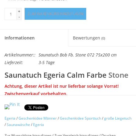
Angebote
+
ZUM WARENKORB HINZUFÜGEN
-
Info-Service
Geprüfter Webshop
Informationen
Bewertungen
(0)
Über uns
Artikelnummer::
Saunatuch Bob Fb. Stone 072 75x200 cm
Lieferzeit:
3-5 Tage
Vertrag widerrufen
Saunatuch Egeria Calm Farbe
Stone
Achtung, dieser Artikel ist nur lieferbar solange Vorrat!
Tel.0049(0)7322-919376
Zwischenverkauf vorbehalten.
aus edlem Frottier mitLlängsstreifenmuster. 2 farbig hell-
Blog-Aktuelles
dunkel abgesetzt Vorder-Rückseite. Farben Slate-grey.
Egeria
/
Geschenkidee Männer
/
Geschenkidee Sporttuch
/
große Liegetuch
Marken
Hochwertiges Saunatuch »Bob« von Egeria, wunderbar
/
Saunawäsche
/
Egeria
bequem und praktisch für jeden Sauna-Aufenthalt. Dieses
Zur Wunschliste hinzufügen
/
Zum Vergleich hinzufügen
/
Drucken