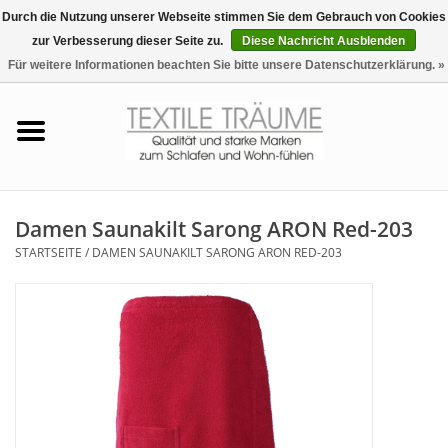
Durch die Nutzung unserer Webseite stimmen Sie dem Gebrauch von Cookies
zur Verbesserung dieser Seite zu.
Diese Nachricht Ausblenden
EUR
/
CHF
0 Artikel - €0,00
Für weitere Informationen beachten Sie bitte unsere Datenschutzerklärung. »
Startseite
Bettwäsche
Zudecken, Kissen
Damen Saunakilt Sarong ARON Red-203
STARTSEITE
/
DAMEN SAUNAKILT SARONG ARON RED-203
Tag & Nachtwäsche
Freizeit-Hausanzüge
Badezimmer & Sauna
Haus-Bademäntel