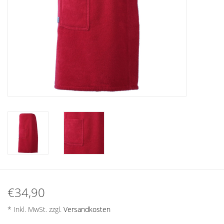
Plaids, Decken, Kissen
Mode & Accessoires
Edles aus Cashmere
Tisch & Küche
Kinder
Geschenkideen und
Gutscheine
€34,90
Accessoires Spa
* Inkl. MwSt. zzgl.
Versandkosten