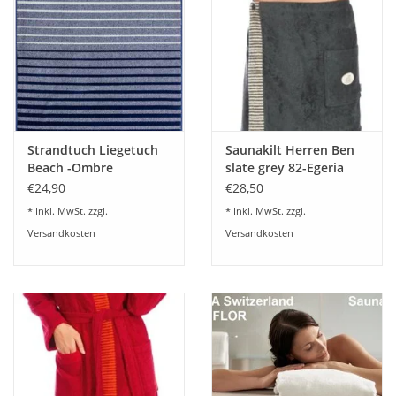
Standard 100 zertifiziert (Prüfnummer: 09.0.67812).
Dazu passend finden Sie das
Saunatuch in der Größe 75x180
cm
in unserem Onlineshop unter der Rubrik Saunatücher.
Strandtuch Liegetuch
Saunakilt Herren Ben
Beach -Ombre
slate grey 82-Egeria
€24,90
€28,50
* Inkl. MwSt. zzgl.
* Inkl. MwSt. zzgl.
Versandkosten
Versandkosten