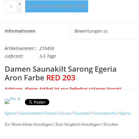
Angebote
+
ZUM WARENKORB HINZUFÜGEN
-
Info-Service
Informationen
Bewertungen
(0)
Geprüfter Webshop
Artikelnummer::
210450
Über uns
Lieferzeit:
3-5 Tage
Damen Saunakilt Sarong Egeria
Vertrag widerrufen
Aron Farbe
RED 203
Achtung, dieser Artikel ist nur lieferbar solange Vorrat!
Tel.0049(0)7322-919376
Zwischenverkauf vorbehalten.
Blog-Aktuelles
aus feinem Walkfrottier mit angenähter Tasche.
Egeria
/
Geschenkidee Frauen
/
Sauna
/
Saunakilt
/
Saunawäsche
/
Egeria
Hochwertiges Saunakilt »Aron« für Damen vom
Zur Wunschliste hinzufügen
/
Zum Vergleich hinzufügen
/
Drucken
Marken
Markenhersteller Egeria, wunderbar bequem und praktisch
für jeden Sauna-Aufenthalt. Dieser praktische Sauna-Sarong