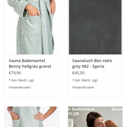
Onlineshop unter der Rubrik Saunatücher.
Sauna Bademantel
Saunatuch Ben slate
Benny hellgrau gravel
grey 082 - Egeria
21
€79,90
€45,50
* Inkl. MwSt. zzgl.
* Inkl. MwSt. zzgl.
Versandkosten
Versandkosten