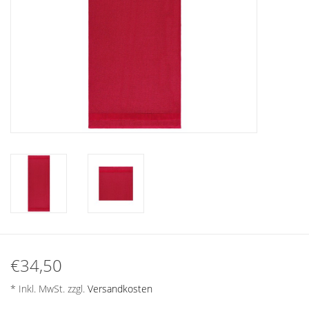
Plaids, Decken, Kissen
Mode & Accessoires
Edles aus Cashmere
Tisch & Küche
Kinder
Geschenkideen und
Gutscheine
€34,50
Accessoires Spa
* Inkl. MwSt. zzgl.
Versandkosten