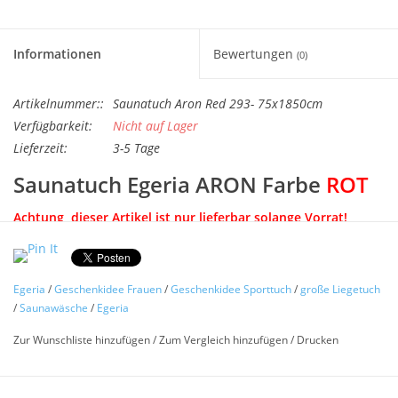
Angebote
Informationen
Bewertungen
(0)
Info-Service
Artikelnummer::
Saunatuch Aron Red 293- 75x1850cm
Geprüfter Webshop
Verfügbarkeit:
Nicht auf Lager
Lieferzeit:
3-5 Tage
Über uns
Saunatuch Egeria ARON Farbe
ROT
Vertrag widerrufen
Achtung, dieser Artikel ist nur lieferbar solange Vorrat!
Zwischenverkauf vorbehalten.
Tel.0049(0)7322-919376
aus edlem Walkfrottier mit Velourbordüren abgesetzt.
Egeria
/
Geschenkidee Frauen
/
Geschenkidee Sporttuch
/
große Liegetuch
Hochwertiges Saunatuch »ARON« von Egeria, wunderbar
Blog-Aktuelles
/
Saunawäsche
/
Egeria
bequem und praktisch für jeden Sauna-Aufenthalt. Dieses
praktische Sauna-Liegetuch besteht aus weichem und
Zur Wunschliste hinzufügen
/
Zum Vergleich hinzufügen
/
Drucken
Marken
angenehmem Material und besticht auch durch sein
schlichtem Design. Das einfarbige Saunatuch hat einen