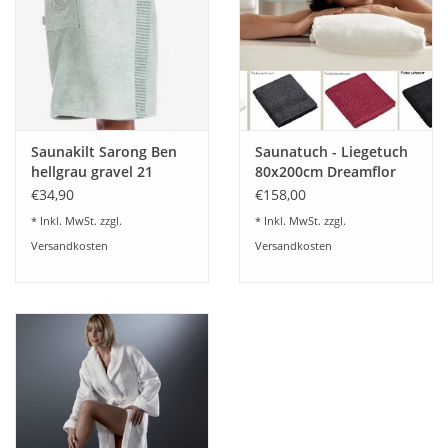
Saunakilt Sarong Ben
Saunatuch - Liegetuch
hellgrau gravel 21
80x200cm Dreamflor
Onesize
Weseta Switzerland
€34,90
€158,00
* Inkl. MwSt. zzgl.
* Inkl. MwSt. zzgl.
Versandkosten
Versandkosten