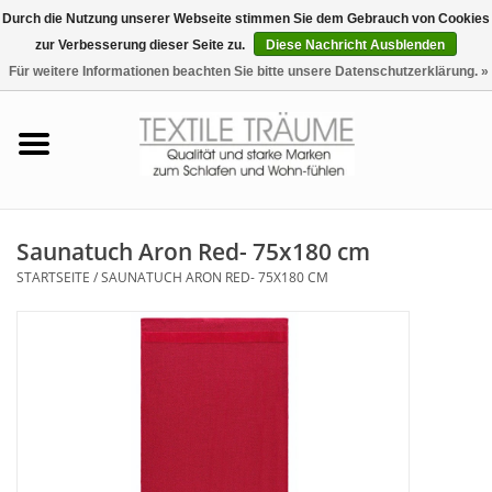
Durch die Nutzung unserer Webseite stimmen Sie dem Gebrauch von Cookies
zur Verbesserung dieser Seite zu.
Diese Nachricht Ausblenden
EUR
/
CHF
0 Artikel - €0,00
Für weitere Informationen beachten Sie bitte unsere Datenschutzerklärung. »
Startseite
Bettwäsche
Zudecken, Kissen
Saunatuch Aron Red- 75x180 cm
STARTSEITE
/
SAUNATUCH ARON RED- 75X180 CM
Tag & Nachtwäsche
Freizeit-Hausanzüge
Badezimmer & Sauna
Haus-Bademäntel