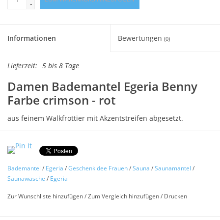
-
Informationen
Bewertungen
(0)
Lieferzeit:
5 bis 8 Tage
Damen Bademantel Egeria Benny
Farbe crimson - rot
aus feinem Walkfrottier mit Akzentstreifen abgesetzt.
Hochwertiger Sauna Bademantel »Benny« für Damen vom
Markenhersteller Egeria, wunderbar bequem und praktisch
für jeden Sauna-Aufenthalt. Dieser praktische Sauna-
Bademantel
/
Egeria
/
Geschenkidee Frauen
/
Sauna
/
Saunamantel
/
Bademantel besteht aus weichem und angenehmem Material
Saunawäsche
/
Egeria
und besticht auch durch sein besonderes Design: Lässt sich
dank Waschmaschinen- und Trocknereignung sehr gut
Zur Wunschliste hinzufügen
/
Zum Vergleich hinzufügen
/
Drucken
waschen.