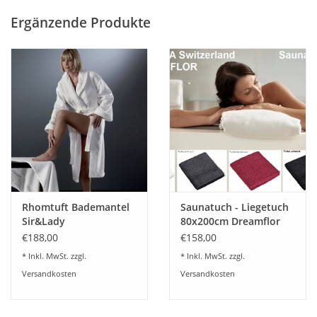
Artikeldetails:
Ergänzende Produkte
Bademantel in Langform
Unifarbener Bademantel
Für sie
Mit Kapuze
Mit Gürtel
Mit aufgesetzten Taschen
Material/ Qualität:
Walkfrottee, 100% Baumwolle, Flächengewicht in g/m²: ca.
360
Stückgefärbt
Rhomtuft Bademantel
Saunatuch - Liegetuch
Pflegehinweis:
Sir&Lady
80x200cm Dreamflor
60°C - Maschinenwäsche
Weseta Switzerland
€188,00
€158,00
Pflegeleicht
* Inkl. MwSt. zzgl.
* Inkl. MwSt. zzgl.
Trocknergeeignet
Versandkosten
Versandkosten
Größen:
Größe S: ca. 120 cm lang