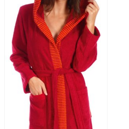
Plaids, Decken, Kissen
Mode & Accessoires
Edles aus Cashmere
Tisch & Küche
Kinder
Geschenkideen und
Gutscheine
Accessoires Spa