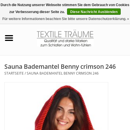
Durch die Nutzung unserer Webseite stimmen Sie dem Gebrauch von Cookies
zur Verbesserung dieser Seite zu.
Diese Nachricht Ausblenden
EUR
/
CHF
0 Artikel - €0,00
Für weitere Informationen beachten Sie bitte unsere Datenschutzerklärung. »
Startseite
Bettwäsche
Zudecken, Kissen
Sauna Bademantel Benny crimson 246
STARTSEITE
/
SAUNA BADEMANTEL BENNY CRIMSON 246
Tag & Nachtwäsche
Freizeit-Hausanzüge
Badezimmer & Sauna
Haus-Bademäntel