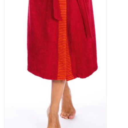
Angebote
Info-Service
Geprüfter Webshop
Über uns
Vertrag widerrufen
Tel.0049(0)7322-919376
Blog-Aktuelles
Marken