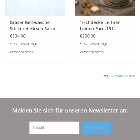
Graser Bettwäsche -
Tischdecke Leitner
Stickerei Hirsch Satin
Leinen Farn-191-
weiß
Ajoursaum
€334,90
€290,00
* Inkl. MwSt. zzgl.
* Inkl. MwSt. zzgl.
Versandkosten
Versandkosten
zzgl.
Versandkosten
Melden Sie sich für unseren Newsletter an:
ABONNIEREN