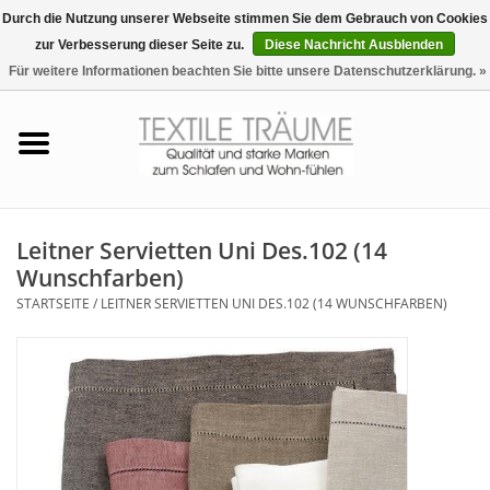
Durch die Nutzung unserer Webseite stimmen Sie dem Gebrauch von Cookies
zur Verbesserung dieser Seite zu.
Diese Nachricht Ausblenden
EUR
/
CHF
0 Artikel - €0,00
Für weitere Informationen beachten Sie bitte unsere Datenschutzerklärung. »
Startseite
Bettwäsche
Zudecken, Kissen
Leitner Servietten Uni Des.102 (14
Wunschfarben)
Tag & Nachtwäsche
STARTSEITE
/
LEITNER SERVIETTEN UNI DES.102 (14 WUNSCHFARBEN)
Freizeit-Hausanzüge
Badezimmer & Sauna
Haus-Bademäntel