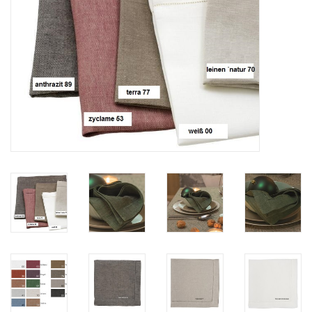
Plaids, Decken, Kissen
Mode & Accessoires
Edles aus Cashmere
Tisch & Küche
Kinder
Geschenkideen und
Gutscheine
Accessoires Spa