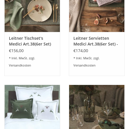
Reinleinen Farben von LEITNER LEINEN.
Bitte wählen Sie Ihre Wunschfarbe im Warenkorb.
Dieses Uni Leinen kann in allen Wunschmaßen angefertigt
werden. - Gerne machen wir Ihnen ein Angebot.
Leitner Tischset's
Leitner Servietten
Dieser Artikel wird speziell für Sie angefertigt.Rücknahme
Medici Art.38(6er Set)
Medici Art.38(6er Set) -
oder Umtausch ist daher ausgeschlossen. siehe unsere
8 Farben
€156,00
€174,00
allgemeinen Geschäftsbedingungen.
* Inkl. MwSt. zzgl.
* Inkl. MwSt. zzgl.
Versandkosten
Versandkosten