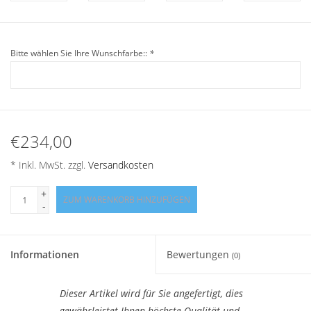
Angebote
Info-Service
Bitte wählen Sie Ihre Wunschfarbe::
*
Geprüfter Webshop
Über uns
€234,00
Vertrag widerrufen
* Inkl. MwSt. zzgl.
Versandkosten
+
ZUM WARENKORB HINZUFÜGEN
Tel.0049(0)7322-919376
-
Blog-Aktuelles
Informationen
Bewertungen
(0)
Marken
Dieser Artikel wird für Sie angefertigt, dies
gewährleistet Ihnen höchste Qualität und