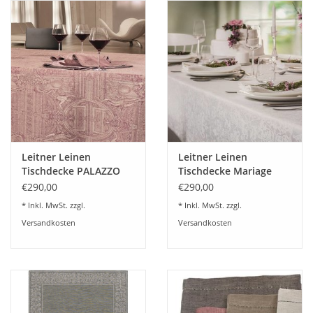
Leitner Leinen
Leitner Leinen
Tischdecke PALAZZO
Tischdecke Mariage
201 - Reinleinen mit
Des.30
€290,00
€290,00
Ajoursaum
* Inkl. MwSt. zzgl.
* Inkl. MwSt. zzgl.
Versandkosten
Versandkosten