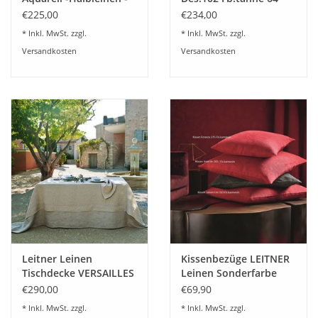
Ajoursaum
€225,00
€234,00
* Inkl. MwSt. zzgl.
* Inkl. MwSt. zzgl.
Versandkosten
Versandkosten
Leitner Leinen
Kissenbezüge LEITNER
Tischdecke VERSAILLES
Leinen Sonderfarbe
- Reinleinen mit
karmesin
€290,00
€69,90
Ajoursaum
* Inkl. MwSt. zzgl.
* Inkl. MwSt. zzgl.