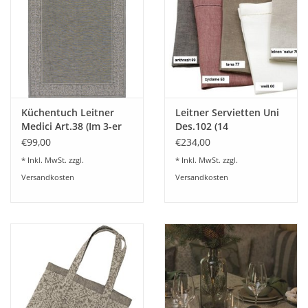
Küchentuch Leitner
Leitner Servietten Uni
Medici Art.38 (Im 3-er
Des.102 (14
Set) - 8 Farben lieferbar
Wunschfarben)
€99,00
€234,00
* Inkl. MwSt. zzgl.
* Inkl. MwSt. zzgl.
Versandkosten
Versandkosten