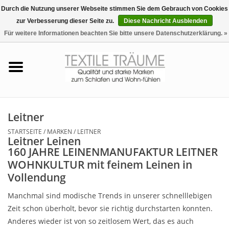
Durch die Nutzung unserer Webseite stimmen Sie dem Gebrauch von Cookies
zur Verbesserung dieser Seite zu.
Diese Nachricht Ausblenden
EUR
/
CHF
0 Artikel - €0,00
Für weitere Informationen beachten Sie bitte unsere Datenschutzerklärung. »
Startseite
Bettwäsche
Zudecken, Kissen
Leitner
STARTSEITE
/
MARKEN
/
LEITNER
Tag & Nachtwäsche
Leitner Leinen
160 JAHRE LEINENMANUFAKTUR LEITNER
WOHNKULTUR mit feinem Leinen in
Freizeit-Hausanzüge
Vollendung
Badezimmer & Sauna
Manchmal sind modische Trends in unserer schnelllebigen
Zeit schon überholt, bevor sie richtig durchstarten konnten.
Anderes wieder ist von so zeitlosem Wert, das es auch
Haus-Bademäntel