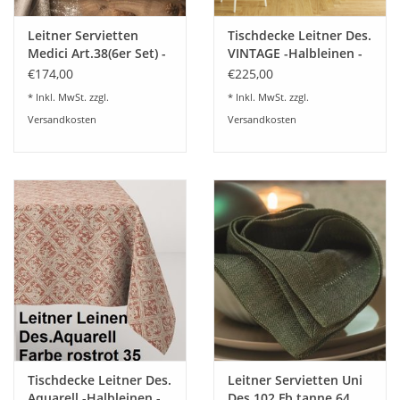
Leitner Servietten
Tischdecke Leitner Des.
Medici Art.38(6er Set) -
VINTAGE -Halbleinen -
8 Farben
Ajoursaum
€174,00
€225,00
* Inkl. MwSt. zzgl.
* Inkl. MwSt. zzgl.
Versandkosten
Versandkosten
Tischdecke Leitner Des.
Leitner Servietten Uni
Aquarell -Halbleinen -
Des.102 Fb.tanne 64