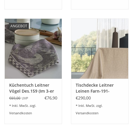
ANGEBOT
Küchentuch Leitner
Tischdecke Leitner
Vögel Des.159 (Im 3-er
Leinen Farn-191-
Set) - 12 Farben
Ajoursaum-11 Farben
€76,90
€290,00
€69,00
UVP
liebferbar
lieferbar
* Inkl. MwSt. zzgl.
* Inkl. MwSt. zzgl.
Versandkosten
Versandkosten