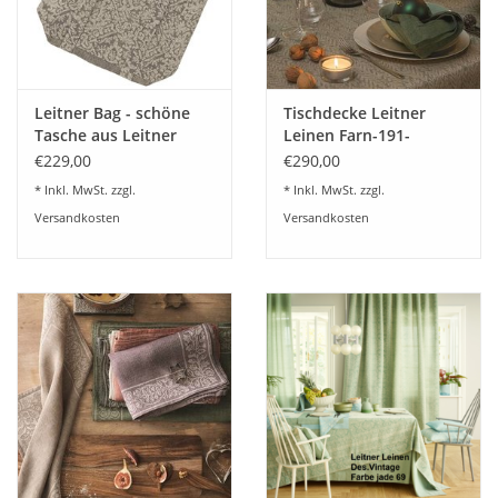
Leitner Bag - schöne
Tischdecke Leitner
Tasche aus Leitner
Leinen Farn-191-
Leinen -Des.220-89
Ajoursaum
€229,00
€290,00
* Inkl. MwSt. zzgl.
* Inkl. MwSt. zzgl.
Versandkosten
Versandkosten