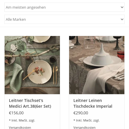
Angebote
Info-Service
Geprüfter Webshop
Über uns
Vertrag widerrufen
Tel.0049(0)7322-919376
Blog-Aktuelles
Leitner Tischset's
Leitner Leinen
Medici Art.38(6er Set)
Tischdecke Imperial
Des.40
€156,00
€290,00
Marken
* Inkl. MwSt. zzgl.
* Inkl. MwSt. zzgl.
Versandkosten
Versandkosten