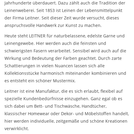
Jahrhunderte überdauert. Dazu zählt auch die Tradition der
Leinenweberei. Seit 1853 ist Leinen der Lebensmittelpunkt
Plaids, Decken, Kissen
der Firma Leitner. Seit dieser Zeit wurde versucht, dieses
anspruchsvolle Handwerk zur Kunst zu machen.
Mode & Accessoires
Heute steht LEITNER für naturbelassene, edelste Garne und
Leinengewebe. Hier werden auch die feinsten und
Edles aus Cashmere
schwierigsten Fasern verarbeitet. Sensibel wird auch auf die
Wirkung und Bedeutung der Farben geachtet. Durch zarte
Tisch & Küche
Schattierungen in vielen Nuancen lassen sich alle
Kollektionsstücke harmonisch miteinander kombinieren und
Kinder
es entsteht ein schöner Mustermix.
Leitner ist eine Manufaktur, die es sich erlaubt, flexibel auf
Geschenkideen und
spezielle Kundenbedürfnisse einzugehen. Ganz egal ob es
Gutscheine
sich dabei um Bett- und Tischwäsche, Handtücher,
klassischer Homewear oder Dekor- und Möbelstoffen handelt,
Accessoires Spa
hier werden individuelle, zeitgemäße und schöne Kreationen
verwirklicht.