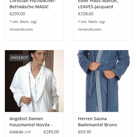
Christian Fischbacher-
Edler Haus-Mantel_
Bettwäsche-MAGIC
LEAVES-Jacquard
FOREST-schweizer Satin
gewebt und Frottier
€299,00
€338,00
* Inkl. MwSt. zzgl.
* Inkl. MwSt. zzgl.
Versandkosten
Versandkosten
ANGEBOT
Angebot Damen
Herren Sauna
Hausmantel Novila -
Bademantel Bruno
gefüttert Frottier Gr.46
blue-rock
€289,00
€69,90
€338,00
UVP