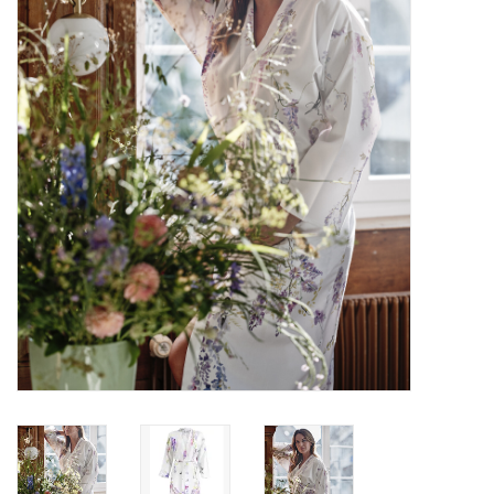
Plaids, Decken, Kissen
Mode & Accessoires
Edles aus Cashmere
Tisch & Küche
Kinder
Geschenkideen und
Gutscheine
Accessoires Spa