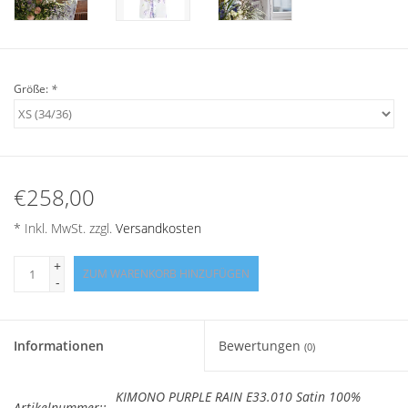
Angebote
Info-Service
Größe:
*
Geprüfter Webshop
Über uns
€258,00
Vertrag widerrufen
* Inkl. MwSt. zzgl.
Versandkosten
Tel.0049(0)7322-919376
+
ZUM WARENKORB HINZUFÜGEN
-
Blog-Aktuelles
Informationen
Bewertungen
(0)
Marken
KIMONO PURPLE RAIN E33.010 Satin 100%
Artikelnummer::