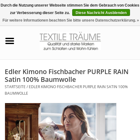
Durch die Nutzung unserer Webseite stimmen Sie dem Gebrauch von Cookies
zur Verbesserung dieser Seite zu.
Diese Nachricht Ausblenden
EUR
/
CHF
0 Artikel - €0,00
Für weitere Informationen beachten Sie bitte unsere Datenschutzerklärung. »
Startseite
Bettwäsche
Zudecken, Kissen
Edler Kimono Fischbacher PURPLE RAIN
Satin 100% Baumwolle
Tag & Nachtwäsche
STARTSEITE
/
EDLER KIMONO FISCHBACHER PURPLE RAIN SATIN 100%
BAUMWOLLE
Freizeit-Hausanzüge
Badezimmer & Sauna
Haus-Bademäntel