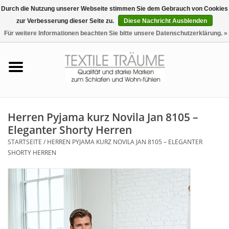
Durch die Nutzung unserer Webseite stimmen Sie dem Gebrauch von Cookies
zur Verbesserung dieser Seite zu.
Diese Nachricht Ausblenden
EUR
/
CHF
0 Artikel - €0,00
Für weitere Informationen beachten Sie bitte unsere Datenschutzerklärung. »
Startseite
Bettwäsche
Zudecken, Kissen
Herren Pyjama kurz Novila Jan 8105 –
Eleganter Shorty Herren
Tag & Nachtwäsche
STARTSEITE
/
HERREN PYJAMA KURZ NOVILA JAN 8105 – ELEGANTER
SHORTY HERREN
Freizeit-Hausanzüge
Badezimmer & Sauna
Haus-Bademäntel