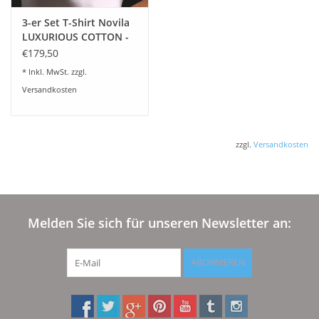
3-er Set T-Shirt Novila
LUXURIOUS COTTON -
Herren T-Shirt Novila
€179,50
LUXURIOUS COTTON 3-
* Inkl. MwSt. zzgl.
er Set
Versandkosten
zzgl.
Versandkosten
Melden Sie sich für unseren Newsletter an:
ABONNIEREN