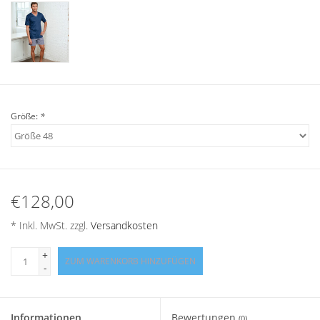
Angebote
Info-Service
Geprüfter Webshop
Größe:
*
Über uns
Vertrag widerrufen
€128,00
Tel.0049(0)7322-919376
* Inkl. MwSt. zzgl.
Versandkosten
Blog-Aktuelles
+
ZUM WARENKORB HINZUFÜGEN
-
Marken
Informationen
Bewertungen
(0)