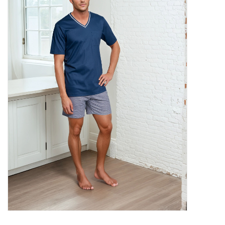
Plaids, Decken, Kissen
Mode & Accessoires
Edles aus Cashmere
Tisch & Küche
Kinder
Geschenkideen und
Gutscheine
Accessoires Spa