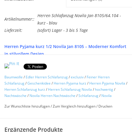
Herren Schlafanzug Novila Jan 8105/64.104 -
Artikelnummer::
kurz - blau
Lieferzeit:
(sofort) Lager - 3 bis 5 Tage
Herren Pyjama kurz 1/2 Novila Jan 8105 – Moderner Komfort
in stilvollem Design
Der
Herren Pyjama kurz Novila Jan 8105
verbindet zeitlose
Eleganz mit hochwertigem Tragekomfort und ist die ideale
Baumwolle
/
Edler Herren Schlafanzug
/
exclusiv
/
Feiner Herren
Wahl für stilbewusste Herren. Dieses exklusive Shorty-Set
Schlafanzug
/
Geschenkidee
/
Herren Pyjama kurz
/
Herren Pyjama Novila
/
überzeugt durch seine moderne Farbgebung, hochwertige
Herren Schlafanzug kurz
/
Herren Schlafanzug Novila
/
hochwertig
/
Materialien und eine perfekte Passform für entspannte
Nachtwäsche
/
Novila Herren Nachtwäsche
/
Schlafanzug
/
Novila
Nächte und komfortable Loungemomente.
Zur Wunschliste hinzufügen
/
Zum Vergleich hinzufügen
/
Drucken
Das kurzärmelige Oberteil mit klassischem V-Ausschnitt und
Brusttasche verleiht dem Pyjama eine maskuline, gepflegte
Optik. Die kurze Hose mit dezentem, stilvollem Muster setzt
Ergänzende Produkte