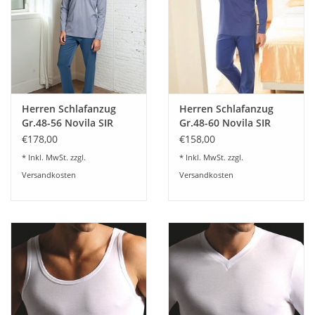
Waschempfehlung
Waschbar bei 30–40 °C im Schonwaschgang
Feinwaschmittel verwenden
Herren Schlafanzug
Herren Schlafanzug
Gr.48-56 Novila SIR
Gr.48-60 Novila SIR
Mit ähnlichen Farben waschen
8104/61.110.Jersey
8090/61.105
€178,00
€158,00
* Inkl. MwSt. zzgl.
* Inkl. MwSt. zzgl.
Nicht bleichen
Versandkosten
Versandkosten
Bei niedriger Temperatur bügeln
Nicht im Trockner trocknen oder nur im Schonprogramm
Auf links waschen und bügeln