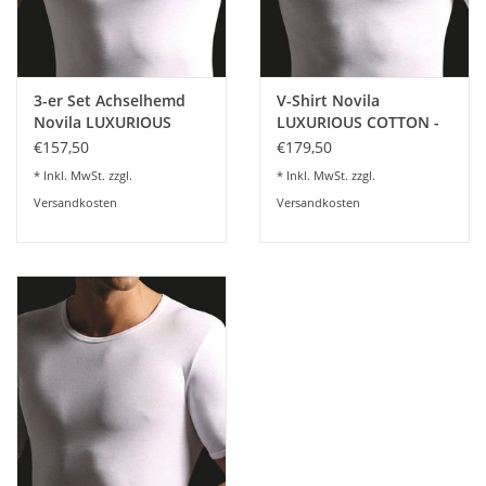
3-er Set Achselhemd
V-Shirt Novila
Novila LUXURIOUS
LUXURIOUS COTTON -
COTTON
Herren V-Shirt Novila
€157,50
€179,50
LUXURIOUS COTTON 3-
* Inkl. MwSt. zzgl.
* Inkl. MwSt. zzgl.
er Set
Versandkosten
Versandkosten