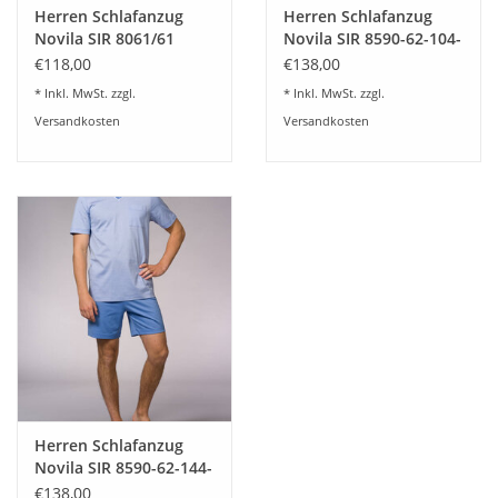
Herren Schlafanzug
Herren Schlafanzug
Novila SIR 8061/61
Novila SIR 8590-62-104-
kurz- 3 Farbstellungen
kurz -marineblau
€118,00
€138,00
* Inkl. MwSt. zzgl.
* Inkl. MwSt. zzgl.
Versandkosten
Versandkosten
Herren Schlafanzug
Novila SIR 8590-62-144-
kurz -hellblau
€138,00