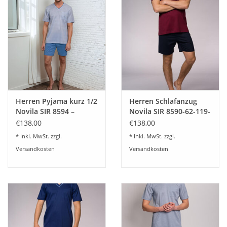
Plaids, Decken, Kissen
Mode & Accessoires
Edles aus Cashmere
Herren Pyjama kurz 1/2
Herren Schlafanzug
Tisch & Küche
Novila SIR 8594 –
Novila SIR 8590-62-119-
Sommerlicher Komfort
kurz -bordeaux-(auch
€138,00
€138,00
in stilvollem Design
in Übergrößen)
Kinder
* Inkl. MwSt. zzgl.
* Inkl. MwSt. zzgl.
Versandkosten
Versandkosten
Geschenkideen und
Gutscheine
Accessoires Spa