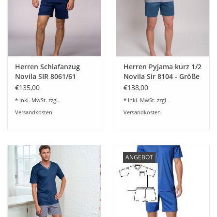
Angebote
Info-Service
Geprüfter Webshop
Herren Schlafanzug
Herren Pyjama kurz 1/2
Novila SIR 8061/61
Novila Sir 8104 - Größe
kurz- marine 304
48-68
Über uns
€135,00
€138,00
* Inkl. MwSt. zzgl.
* Inkl. MwSt. zzgl.
Versandkosten
Versandkosten
Vertrag widerrufen
Tel.0049(0)7322-919376
ANGEBOT
Blog-Aktuelles
Marken