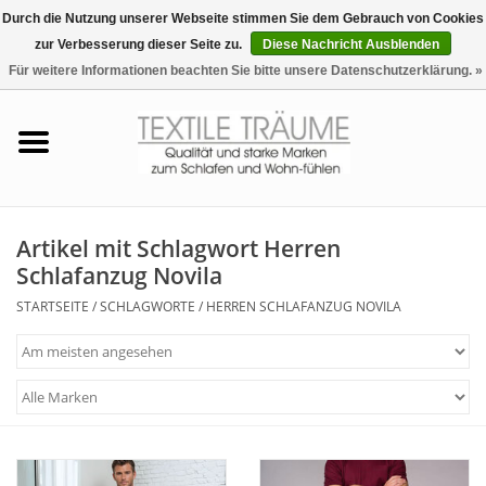
Durch die Nutzung unserer Webseite stimmen Sie dem Gebrauch von Cookies
zur Verbesserung dieser Seite zu.
Diese Nachricht Ausblenden
EUR
/
CHF
0 Artikel - €0,00
Für weitere Informationen beachten Sie bitte unsere Datenschutzerklärung. »
Startseite
Bettwäsche
Zudecken, Kissen
Artikel mit Schlagwort Herren
Schlafanzug Novila
Tag & Nachtwäsche
STARTSEITE
/
SCHLAGWORTE
/
HERREN SCHLAFANZUG NOVILA
Freizeit-Hausanzüge
Badezimmer & Sauna
Haus-Bademäntel