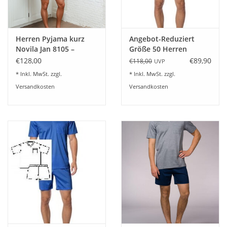
Herren Pyjama kurz
Angebot-Reduziert
Novila Jan 8105 –
Größe 50 Herren
Eleganter Shorty
Schlafanzug Novila SIR
€128,00
€89,90
€118,00
UVP
Herren
8061/61 kurz-blau
* Inkl. MwSt. zzgl.
* Inkl. MwSt. zzgl.
Versandkosten
Versandkosten