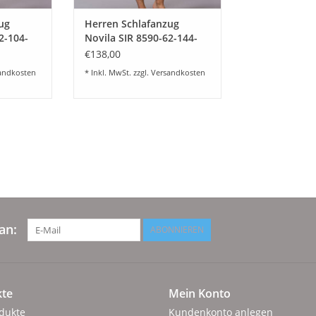
ug
Herren Schlafanzug
2-104-
Novila SIR 8590-62-144-
kurz -hellblau
€138,00
andkosten
* Inkl. MwSt. zzgl.
Versandkosten
an:
ABONNIEREN
te
Mein Konto
odukte
Kundenkonto anlegen