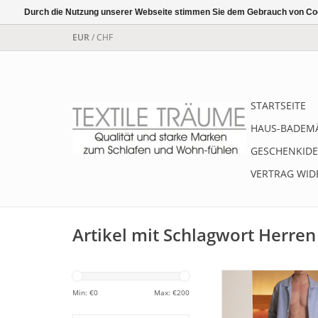
Durch die Nutzung unserer Webseite stimmen Sie dem Gebrauch von Coo
EUR
/
CHF
STARTSEITE
HAUS-BADEM
GESCHENKIDE
VERTRAG WID
Artikel mit Schlagwort Herre
Für kühle Winternäch
Flanell.
Min: €
0
Max: €
200
Hochwertiger NOVI