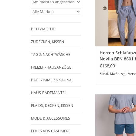
Pyjama "BEN" mit la
und langen Ärmeln. 
Baumwoll Flanellgew
und Außenseite ang
Auch in Übergrößen G
BETTWÄSCHE
ZUM WARENKORB HI
ZUDECKEN, KISSEN
Herren Schlafanz
TAG & NACHTWÄSCHE
Novila BEN 8601 
und marine
€168,00
FREIZEIT-HAUSANZÜGE
* Inkl. MwSt. zzgl.
Vers
BADEZIMMER & SAUNA
HAUS-BADEMÄNTEL
Schöner eleganter He
SIR 8104 mit kurzer
PLAIDS, DECKEN, KISSEN
kurzen Ärmeln Farbe h
Ausschnitt mit Paspe
MODE & ACCESSOIRES
Größe 48-66/68 li
(Übergrößen ab Grö
EDLES AUS CASHMERE
Anfrage