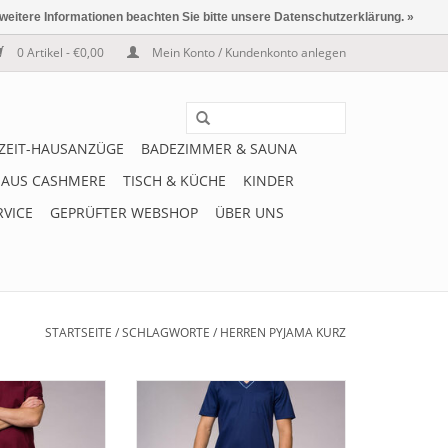
 weitere Informationen beachten Sie bitte unsere Datenschutzerklärung. »
0 Artikel - €0,00
Mein Konto / Kundenkonto anlegen
IZEIT-HAUSANZÜGE
BADEZIMMER & SAUNA
 AUS CASHMERE
TISCH & KÜCHE
KINDER
RVICE
GEPRÜFTER WEBSHOP
ÜBER UNS
STARTSEITE
/
SCHLAGWORTE
/
HERREN PYJAMA KURZ
er Herren Pyjama
Schöner eleganter Herren Pyjama
kurzer Hose und
SIR 8061 mit kurzer Hose und
arbe bordeaux. V-
kurzen Ärmeln. Mercerisierter