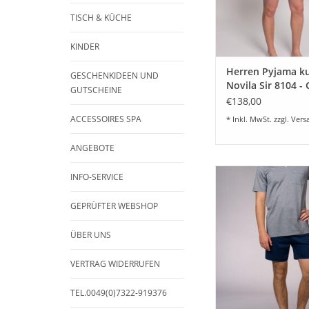
ZUM WARENKORB HI
TISCH & KÜCHE
KINDER
Herren Pyjama ku
GESCHENKIDEEN UND
Novila Sir 8104 -
GUTSCHEINE
48-68
€138,00
ACCESSOIRES SPA
* Inkl. MwSt. zzgl.
Vers
ANGEBOTE
Schöner eleganter He
INFO-SERVICE
SIR 8590 mit kurzer
kurzen Ärmeln Farbe 
GEPRÜFTER WEBSHOP
V-Ausschnitt mit Pasp
Größe 48-60 lief
ÜBER UNS
ZUM WARENKORB HI
VERTRAG WIDERRUFEN
TEL.0049(0)7322-919376