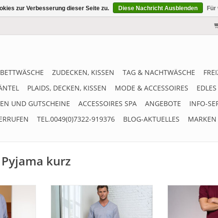
kies zur Verbesserung dieser Seite zu.
Diese Nachricht Ausblenden
Für
BETTWÄSCHE
ZUDECKEN, KISSEN
TAG & NACHTWÄSCHE
FRE
ÄNTEL
PLAIDS, DECKEN, KISSEN
MODE & ACCESSOIRES
EDLES
EN UND GUTSCHEINE
ACCESSOIRES SPA
ANGEBOTE
INFO-SE
ERRUFEN
TEL.0049(0)7322-919376
BLOG-AKTUELLES
MARKEN
n Pyjama kurz
te! Feiner
Der Herren Pyjama kurz Novila
Schöner elegant
SIR 8594 überzeugt durch
SIR 8590 mit 
LA Herren
hochwertige Qualität, zeitlose
kurzen Ärmeln F