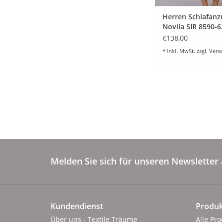
Herren Schlafanz
Novila SIR 8590-6
kurz -marineblau
€138,00
* Inkl. MwSt. zzgl.
Vers
Melden Sie sich für unseren Newsletter 
Kundendienst
Produk
Über uns - Textile Träume
Alle Pr