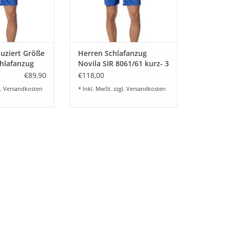
größen
ZUM WARENKORB HINZUFÜGEN
64 lieferbar.
RB HINZUFÜGEN
uziert Größe
Herren Schlafanzug
hlafanzug
Novila SIR 8061/61 kurz- 3
061/61 kurz-
Farbstellungen
€89,90
€118,00
l.
Versandkosten
* Inkl. MwSt. zzgl.
Versandkosten