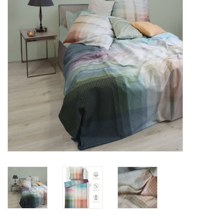
Plaids, Decken, Kissen
Mode & Accessoires
Edles aus Cashmere
Tisch & Küche
Kinder
Geschenkideen und
Gutscheine
Accessoires Spa