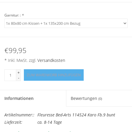
Angebote
Garnitur: :
*
Info-Service
Geprüfter Webshop
€99,95
Über uns
* Inkl. MwSt. zzgl.
Versandkosten
Vertrag widerrufen
+
ZUM WARENKORB HINZUFÜGEN
-
Tel.0049(0)7322-919376
Informationen
Bewertungen
(0)
Blog-Aktuelles
Artikelnummer::
Fleuresse Bed-Arts 114524 Karo Fb.9 bunt
Marken
Lieferzeit:
ca. 8-14 Tage