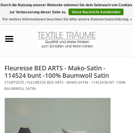
Durch die Nutzung unserer Webseite stimmen Sie dem Gebrauch von Cookies
zur Verbesserung dieser Seite zu.
Diese Nachricht Ausblenden
EUR
/
CHF
0 Artikel - €0,00
Für weitere Informationen beachten Sie bitte unsere Datenschutzerklärung. »
Startseite
Bettwäsche
Zudecken, Kissen
Fleuresse BED ARTS - Mako-Satin -
114524 bunt -100% Baumwoll Satin
Tag & Nachtwäsche
STARTSEITE
/
FLEURESSE BED ARTS - MAKO-SATIN - 114524 BUNT -100%
BAUMWOLL SATIN
Freizeit-Hausanzüge
Badezimmer & Sauna
Haus-Bademäntel