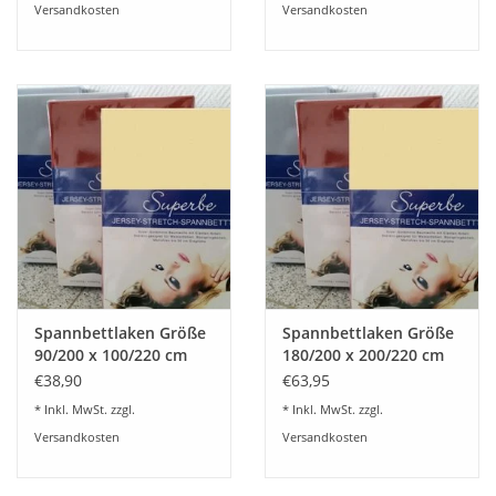
Versandkosten
Versandkosten
Spannbettlaken Größe
Spannbettlaken Größe
90/200 x 100/220 cm
180/200 x 200/220 cm
Jersey Stretch - Kirsten
Jersey Stretch - Kirsten
€38,90
€63,95
Balk - für Matratzen bis
Balk - für Matratzen bis
* Inkl. MwSt. zzgl.
* Inkl. MwSt. zzgl.
30 cm Höhe,
30 cm Höhe,
Versandkosten
Versandkosten
Boxspring- und
Boxspring- und
Wasserbetten geeignet
Wasserbetten geeignet