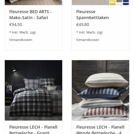
Die harmonische Farbgebung bringt eine stilvolle Dynamik
und einen frischen Look ins Schlafzimmer.
Fleuresse BED ARTS -
Fleuresse
Mako-Satin - Safari
Spannbettlaken
Pflegehinweis:
114350
comfort 9-Farben
€94,50
€49,80
* Inkl. MwSt. zzgl.
* Inkl. MwSt. zzgl.
Versandkosten
Versandkosten
Gerne beraten wir Sie dazu
07322-919376
Fleuresse LECH - Flanell
Fleuresse LECH - Flanell
Bettwäsche - Granit
Wende Bettwäsche - 4