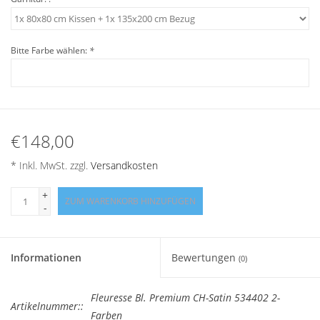
Angebote
Info-Service
Bitte Farbe wählen:
*
Geprüfter Webshop
Über uns
€148,00
* Inkl. MwSt. zzgl.
Versandkosten
Vertrag widerrufen
+
ZUM WARENKORB HINZUFÜGEN
-
Tel.0049(0)7322-919376
Blog-Aktuelles
Informationen
Bewertungen
(0)
Marken
Fleuresse Bl. Premium CH-Satin 534402 2-
Artikelnummer::
Farben