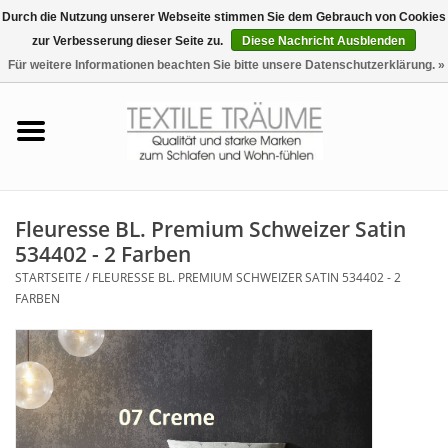
Durch die Nutzung unserer Webseite stimmen Sie dem Gebrauch von Cookies
zur Verbesserung dieser Seite zu.
Diese Nachricht Ausblenden
EUR
/
CHF
0 Artikel - €0,00
Für weitere Informationen beachten Sie bitte unsere Datenschutzerklärung. »
Startseite
Bettwäsche
Zudecken, Kissen
Fleuresse BL. Premium Schweizer Satin
534402 - 2 Farben
Tag & Nachtwäsche
STARTSEITE
/
FLEURESSE BL. PREMIUM SCHWEIZER SATIN 534402 - 2
FARBEN
Freizeit-Hausanzüge
Badezimmer & Sauna
Haus-Bademäntel