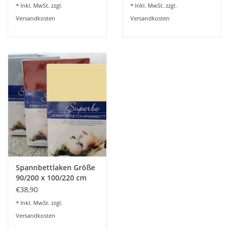
* Inkl. MwSt. zzgl.
* Inkl. MwSt. zzgl.
Versandkosten
Versandkosten
Spannbettlaken Größe
90/200 x 100/220 cm
Jersey Stretch - Kirsten
€38,90
Balk - für Matratzen bis
* Inkl. MwSt. zzgl.
30 cm Höhe,
Versandkosten
Boxspring- und
Wasserbetten geeignet