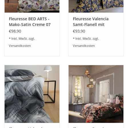
Fleuresse BED ARTS -
Fleuresse Valencia
Mako-Satin Creme 07
Samt-Flanell mit
114486
Digitaldruck 584480
€98,90
€93,90
Blau-Gelb
* Inkl. MwSt. zzgl.
* Inkl. MwSt. zzgl.
Versandkosten
Versandkosten