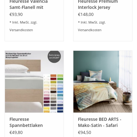
Fleuresse Valencia
Fleuresse Premium
Samt-Flanell mit
Interlock Jersey
Digitaldruck 584384-01
Bettwäsche 74319
€93,90
€148,00
Silber
* Inkl. MwSt. zzgl.
* Inkl. MwSt. zzgl.
Versandkosten
Versandkosten
Fleuresse
Fleuresse BED ARTS -
Spannbettlaken
Mako-Satin - Safari
comfort 9-Farben
114350
€49,80
€94,50