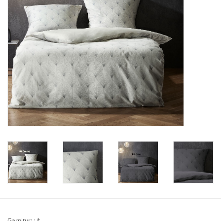
Plaids, Decken, Kissen
Mode & Accessoires
Edles aus Cashmere
Tisch & Küche
Kinder
Geschenkideen und
Gutscheine
Accessoires Spa
Garnitur: :
*