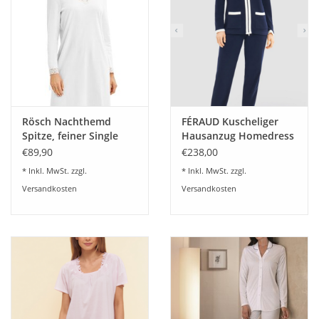
Rösch Nachthemd
FÉRAUD Kuscheliger
Spitze, feiner Single
Hausanzug Homedress
Jersey 100% Baumwolle
Fleece Fb.navy blau
€89,90
€238,00
* Inkl. MwSt. zzgl.
* Inkl. MwSt. zzgl.
Versandkosten
Versandkosten