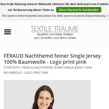
Durch die Nutzung unserer Webseite stimmen Sie dem Gebrauch von Cookies
zur Verbesserung dieser Seite zu.
Diese Nachricht Ausblenden
EUR
/
CHF
0 Artikel - €0,00
Für weitere Informationen beachten Sie bitte unsere Datenschutzerklärung. »
Startseite
Bettwäsche
Zudecken, Kissen
FÉRAUD Nachthemd feiner Single Jersey
100% Baumwolle - Logo print pink
Tag & Nachtwäsche
STARTSEITE
/
FÉRAUD NACHTHEMD FEINER SINGLE JERSEY 100%
BAUMWOLLE - LOGO PRINT PINK
Freizeit-Hausanzüge
Badezimmer & Sauna
Haus-Bademäntel