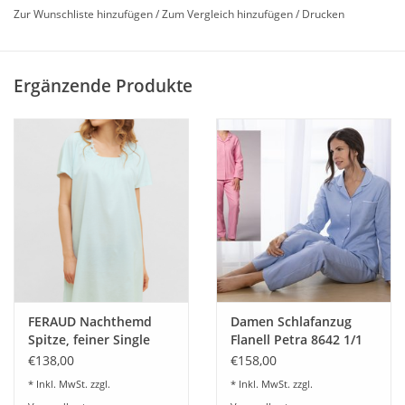
Diese leichte Interlock-Ware fällt sehr fließend am
Zur Wunschliste hinzufügen
/
Zum Vergleich hinzufügen
/
Drucken
Nachthemd herunter. .
Material:
50% Baumwolle 50% Modal
Ergänzende Produkte
Länge:
95cm
30°C Wäsche
nicht heiß bügeln
Nicht im Trockner trocknen
FERAUD Nachthemd
Damen Schlafanzug
Spitze, feiner Single
Flanell Petra 8642 1/1
Jersey 100% Baumwolle
in 2 Farben
€138,00
€158,00
Feinwaschmittel verwenden, nach der Wäsche in Form ziehen
* Inkl. MwSt. zzgl.
* Inkl. MwSt. zzgl.