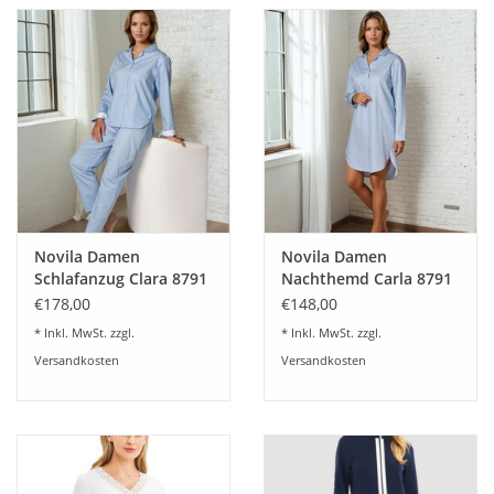
Novila Damen
Novila Damen
Schlafanzug Clara 8791
Nachthemd Carla 8791
blau - Moderne Form,
blau - Moderne Form,
€178,00
€148,00
verlängertes Rückenteil
verlängertes Rückenteil
* Inkl. MwSt. zzgl.
* Inkl. MwSt. zzgl.
Versandkosten
Versandkosten