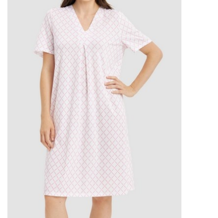
Plaids, Decken, Kissen
Mode & Accessoires
Edles aus Cashmere
Tisch & Küche
Kinder
Geschenkideen und
Gutscheine
Accessoires Spa