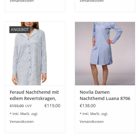
Versandkosten
Versandkosten
ANGEBOT
Feraud Nachthemd mit
Novila Damen
edlem Revertskragen,
Nachthemd Luana 8706
100% Baumwolle,
Jersey blau Baumwolle
€119,00
€138,00
€159,00
UVP
Größe 36-48
* Inkl. MwSt. zzgl.
* Inkl. MwSt. zzgl.
Versandkosten
Versandkosten