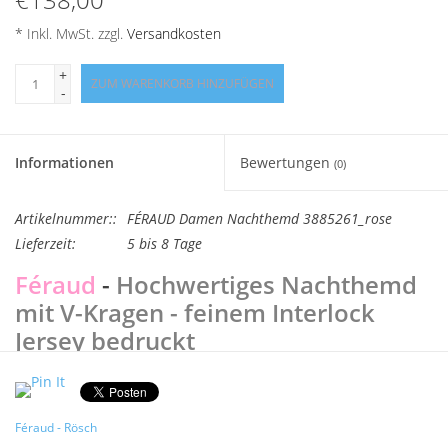
* Inkl. MwSt. zzgl.
Versandkosten
+
ZUM WARENKORB HINZUFÜGEN
-
Informationen
Bewertungen
(0)
Artikelnummer::
FÉRAUD Damen Nachthemd 3885261_rose
Lieferzeit:
5 bis 8 Tage
Féraud
-
Hochwertiges Nachthemd
mit V-Kragen - feinem Interlock
Jersey
bedruckt
Damen Nachthemd mit V-Ausschnitt - leicht und sommerlich !
Farbe Logo Print pink
Féraud - Rösch
Féraud Paris
– Basic – schlicht, unkompliziert, hochwertig