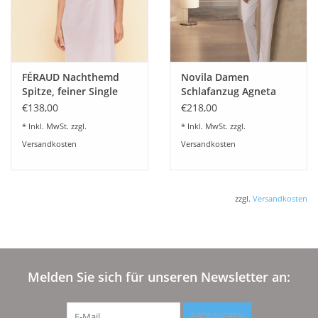
FÉRAUD Nachthemd
Novila Damen
Spitze, feiner Single
Schlafanzug Agneta
Jersey 100% Baumwolle
8707 Modal mit Seide
€138,00
€218,00
- Fb.rose
Farbe weiß
* Inkl. MwSt. zzgl.
* Inkl. MwSt. zzgl.
Versandkosten
Versandkosten
zzgl.
Versandkosten
Melden Sie sich für unseren Newsletter an:
ABONNIEREN