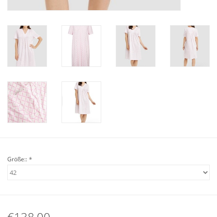
Angebote
Info-Service
Geprüfter Webshop
Über uns
Vertrag widerrufen
Tel.0049(0)7322-919376
Größe::
*
Blog-Aktuelles
Marken
€138,00