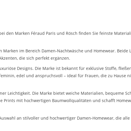
 den Marken Féraud Paris und Rösch finden Sie feinste Materiali
n Marken im Bereich Damen‑Nachtwäsche und Homewear. Beide Lab
kzenten, die sich perfekt ergänzen.
uxuriöse Designs. Die Marke ist bekannt für exklusive Stoffe, flie
eminin, edel und anspruchsvoll – ideal für Frauen, die zu Hause 
r Leichtigkeit. Die Marke bietet weiche Materialien, bequeme Schn
e Prints mit hochwertigen Baumwollqualitäten und schafft Homew
Auswahl an stilvoller und hochwertiger Damen‑Homewear, die alle 