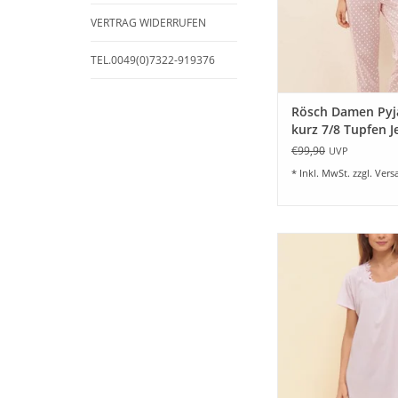
ZUM WARENKORB HI
VERTRAG WIDERRUFEN
TEL.0049(0)7322-919376
Rösch Damen Py
kurz 7/8 Tupfen J
rosewood 100%
€99,90
UVP
Baumwolle
* Inkl. MwSt. zzgl.
Vers
Damen Nachthemd mit 
Damen aus weiche
Jersey. 100% Baumwo
rose. Ein Nachthemd
angenehmem Trage
Größe 36 - 48
ZUM WARENKORB HI