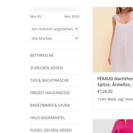
Ärmelloses Damen 
mit Spitze für Da
Min: €
0
Max: €
250
weichem Single Jer
Baumwolle. Farbe r
Nachthemd mit
angenehmem Trage
Größe 36 - 48
ZUM WARENKORB HI
BETTWÄSCHE
ZUDECKEN, KISSEN
FÉRAUD Nachthe
TAG & NACHTWÄSCHE
Spitze, Ärmellos, 
Single Jersey 100
€128,00
FREIZEIT-HAUSANZÜGE
Baumwolle - Fb.ro
* Inkl. MwSt. zzgl.
Vers
BADEZIMMER & SAUNA
HAUS-BADEMÄNTEL
Damen Bademantel H
mit Reißverschluß - 
PLAIDS, DECKEN, KISSEN