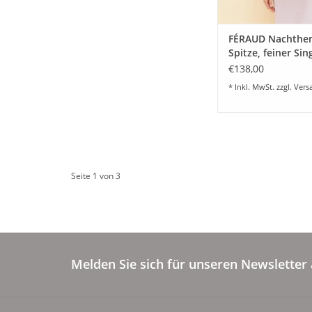
FÉRAUD Nachthe
Spitze, feiner Sin
Jersey 100% Baum
€138,00
Fb.rose
* Inkl. MwSt. zzgl.
Vers
Seite 1 von 3
Melden Sie sich für unseren Newsletter 