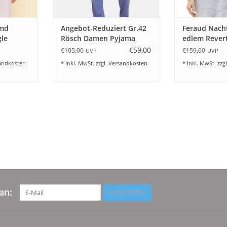
md
Angebot-Reduziert Gr.42
Feraud Nach
gle
Rösch Damen Pyjama
edlem Rever
wolle -
Lang OT gemustert
100% Baumwo
€59,00
€105,00
€159,00
UVP
UVP
Kurzarm- UT Hose Uni
36-48
andkosten
* Inkl. MwSt. zzgl.
Versandkosten
* Inkl. MwSt. zzg
Demin
an:
ABONNIEREN