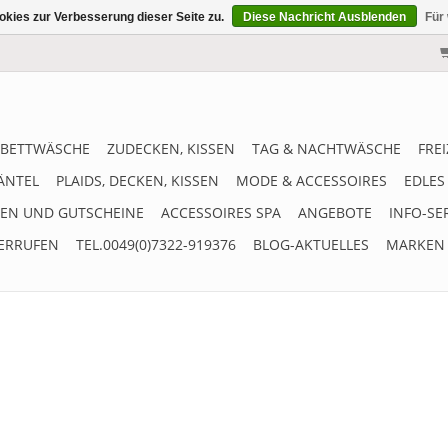
kies zur Verbesserung dieser Seite zu.
Diese Nachricht Ausblenden
Für
BETTWÄSCHE
ZUDECKEN, KISSEN
TAG & NACHTWÄSCHE
FRE
ÄNTEL
PLAIDS, DECKEN, KISSEN
MODE & ACCESSOIRES
EDLES
EN UND GUTSCHEINE
ACCESSOIRES SPA
ANGEBOTE
INFO-SE
ERRUFEN
TEL.0049(0)7322-919376
BLOG-AKTUELLES
MARKEN