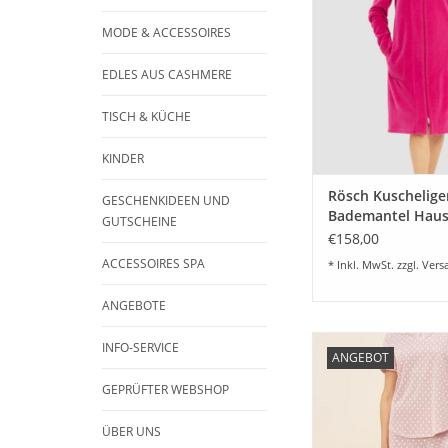
angenehmer Badema
kuscheligem Fleece 
MODE & ACCESSOIRES
Polyester - 30% Visc
himbeer. Ein kusc
EDLES AUS CASHMERE
Begleiter für jeden Ta
50
TISCH & KÜCHE
ZUM WARENKORB HI
KINDER
Rösch Kuschelige
GESCHENKIDEEN UND
Bademantel Hau
GUTSCHEINE
ReißverschlußFle
€158,00
ACCESSOIRES SPA
* Inkl. MwSt. zzgl.
Vers
ANGEBOTE
Rösch - Hochwerti
INFO-SERVICE
ANGEBOT
Pyjama 1/8 - Somm
Damen Pyjama au
GEPRÜFTER WEBSHOP
Baumwolle mit Tupf
Farbe rosewo
ÜBER UNS