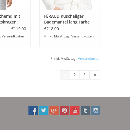
themd mit
FÉRAUD Kuscheliger
tskragen,
Bademantel lang Farbe
lle, Größe
champagner 10044
€119,00
€218,00
l.
Versandkosten
* Inkl. MwSt. zzgl.
Versandkosten
* Inkl. MwSt. zzgl.
Versandkosten
1
2
3