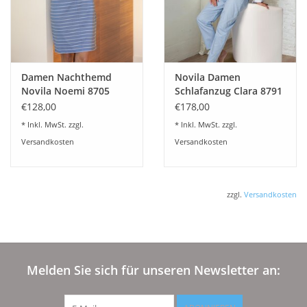
Damen Nachthemd
Novila Damen
Novila Noemi 8705
Schlafanzug Clara 8791
blau - Moderne Form,
€128,00
€178,00
verlängertes Rückenteil
* Inkl. MwSt. zzgl.
* Inkl. MwSt. zzgl.
Versandkosten
Versandkosten
zzgl.
Versandkosten
Melden Sie sich für unseren Newsletter an: