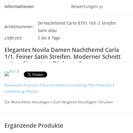
Informationen
Bewertungen
(0)
Da-Nachthemd Carla 8791.169.-2 Streifen
Artikelnummer::
Satin blau
Lieferzeit:
5 bis 8 Tage
Elegantes Novila Damen Nachthemd Carla
1/1. Feiner Satin Streifen. Moderner Schnitt
mit verlängertem Rückenteil.
mit langen Ärmeln und verlängertem Rückenteil. 1/1 Länge
95 cm
Baumwolle
/
exclusiv
/
Geschenkidee
/
hochwertig
/
Nachtwäsche
/
Super feines Novila Damen Nachthemd aus sehr
Schlafanzug
/
Novila
angenehmem Satin. Dieses Nachthemd aus 100% Baumwolle
Zur Wunschliste hinzufügen
/
Zum Vergleich hinzufügen
/
Drucken
wird Sie begeistern.
Ein echter Hautschmeichler !
Ergänzende Produkte
100% Baumwolle Satin Streifen - mit verlängertem Rückenteil.