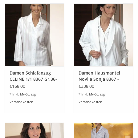
Ein schönes Damen Nachthemd mit hohem Tragekomfort.
Pflegeleicht und angenehm zu tragen.
Nachthemd feiner Streifen aus Baumwoll-Satin
Reverskragen und durchgehende Knopfleiste
verlängertes Rückenteil, runder Saum
Unterkragen, Innenmanschette und Saumeinfassung aus
Kontraststoff
Länge ca. 95 cm
Pflegehinweise
Damen Schlafanzug
Damen Hausmantel
Waschen 40 Grad
CELINE 1/1 8367 Gr.36-
Novila Sonja 8367 -
Nicht bleichen
48
gefüttert Frottier
€168,00
€338,00
Nicht trommeltrocknen
Gr.36-46
* Inkl. MwSt. zzgl.
* Inkl. MwSt. zzgl.
nicht chemisch reinigen
Versandkosten
Versandkosten
Materialzusammensetzung
100% Baumwolle