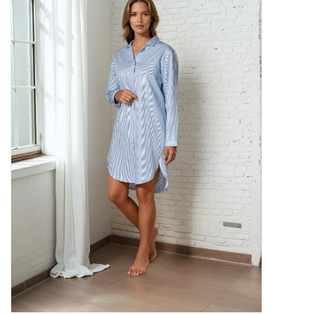
Plaids, Decken, Kissen
Mode & Accessoires
Edles aus Cashmere
Tisch & Küche
Kinder
Geschenkideen und
Gutscheine
Accessoires Spa