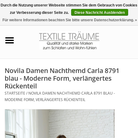
Durch die Nutzung unserer Webseite stimmen Sie dem Gebrauch von Cookies
zur Verbesserung dieser Seite zu.
Diese Nachricht Ausblenden
EUR
/
CHF
0 Artikel - €0,00
Für weitere Informationen beachten Sie bitte unsere Datenschutzerklärung. »
Startseite
Bettwäsche
Zudecken, Kissen
Novila Damen Nachthemd Carla 8791
blau - Moderne Form, verlängertes
Tag & Nachtwäsche
Rückenteil
STARTSEITE
/
NOVILA DAMEN NACHTHEMD CARLA 8791 BLAU -
Freizeit-Hausanzüge
MODERNE FORM, VERLÄNGERTES RÜCKENTEIL
Badezimmer & Sauna
Haus-Bademäntel