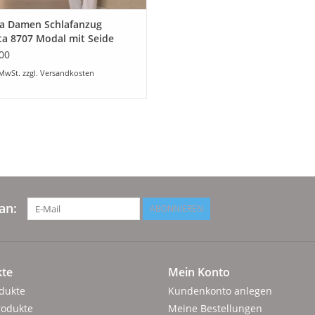
la Damen Schlafanzug
a 8707 Modal mit Seide
 weiß
00
 MwSt. zzgl.
Versandkosten
an:
ABONNIEREN
te
Mein Konto
odukte
Kundenkonto anlegen
rodukte
Meine Bestellungen