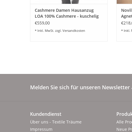
Cashmere Damen Hausanzug
Novi
LOA 100% Cashmere - kuschelig
Agnet
warm - 6 Farben
Farbe
€559,00
€218,
* Inkl. MwSt. zzgl.
Versandkosten
* Inkl.
Melden Sie sich für unseren Newsletter 
Kundendienst
Produk
Über uns - Textile Träume
Alle Pr
Impressum
Neue P