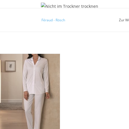
Nicht im Trockner trocknen
Féraud - Rösch
Zur W
la Damen Schlafanzug Feinjersey
8707. Edler und formstabiler Single
Jersey. Modal mit Seide.
UM WARENKORB HINZUFÜGEN