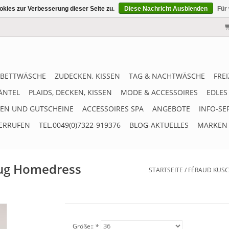
kies zur Verbesserung dieser Seite zu.
Diese Nachricht Ausblenden
Für
BETTWÄSCHE
ZUDECKEN, KISSEN
TAG & NACHTWÄSCHE
FRE
ÄNTEL
PLAIDS, DECKEN, KISSEN
MODE & ACCESSOIRES
EDLES
EN UND GUTSCHEINE
ACCESSOIRES SPA
ANGEBOTE
INFO-SE
ERRUFEN
TEL.0049(0)7322-919376
BLOG-AKTUELLES
MARKEN
ug Homedress
STARTSEITE
/
FÉRAUD KUSC
Größe::
*