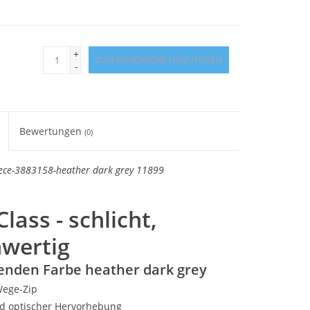
+
ZUM WARENKORB HINZUFÜGEN
-
Bewertungen
(0)
ce-3883158-heather dark grey 11899
lass - schlicht,
hwertig
enden Farbe heather dark grey
Wege-Zip
nd optischer Hervorhebung