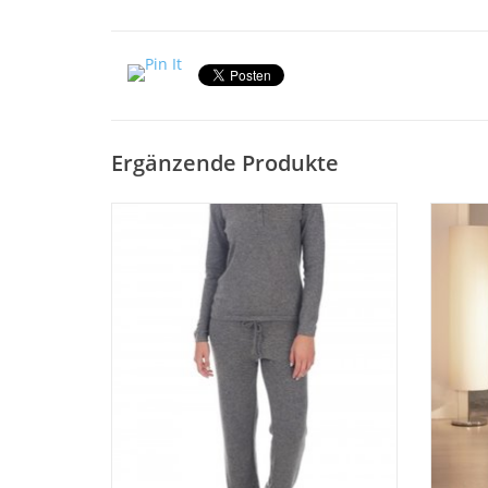
Ergänzende Produkte
Cashmere Damen Hausanzug2-teilig -
Novi
Hausanzug Damen "LOA" Fein gestrickter
Agneta 
Pyjama und Hausanzug 100%
Cashmerewolle. Hose bequem m.
Z
Bändchen zum binden. 100% Kaschmir.
Kuschelig weich und warm. Idealer
Winterpyjama !
Eine besondere Geschenkidee !
ZUM WARENKORB HINZUFÜGEN